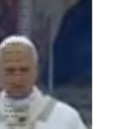
Carlo Acutis
Oración de
madres
Nociones de
Teología
Tarde 5+1
León XVI
León XIV
San Antonio
de Padua
Nicea
Formación
Permanente
San
Francisco
de Asís
J.Ratzinger