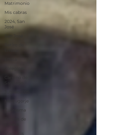
Matrimonio
Mis cabras
2024, San
José
San José
Retiro de
Emaús
Effetá
Colegios
Camino de
Santiago
Jubileo2025
Medjugorje
Cuaresma
Retiros de
Emaús
Viacrucis