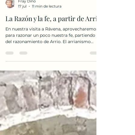
Fray Dino
17 jul
11 min de lectura
La Razón y la fe, a partir de Arrio
En nuestra visita a Rávena, aprovecharemos
para razonar un poco nuestra fe, partiendo
del razonamiento de Arrio. El arrianismo
llega a Italia y España de la mano de los
pueblos germánicos y, sobre todo, de los
ostrogodos. 1. El arrianismo nace en Oriente
Todo comenzó hacia el año 318 en Alejandría.
El sacerdote Arrio enseñó que: «El Hijo no es
eterno como el Padre.» La controversia fue
tan grande que el emperador Constantino I
convocó el Nicea en el año 325. El concilio
conde