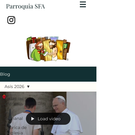
Parroquia SFA
Blog
Asís 2026
Todas las
entradas
Mail
Semanal
Load video
Fábrica de
la Iglesia