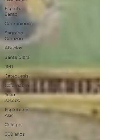
Espíritu
Santo
Comuniones
Sagrado
Corazón
Abuelos
Santa Clara
JMJ
Catequesis
Cafarnaúm
Juan
Jacobo
Espíritu de
Asís
Colegio
800 años