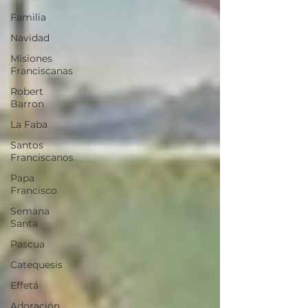
Familia
Navidad
Misiones
Franciscanas
Robert
Barron
La Faba
Santos
Franciscanos
Papa
Francisco
Semana
Santa
Pascua
Catequesis
Effetá
Adoración