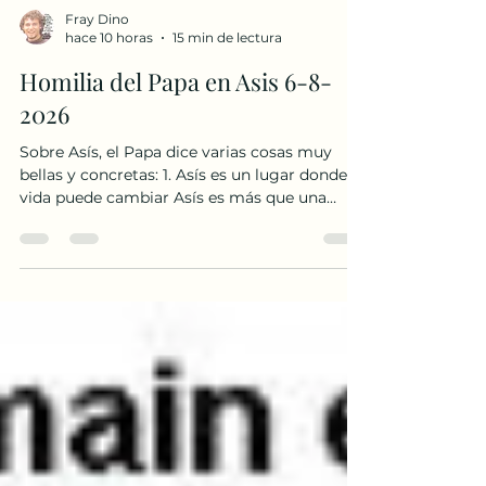
Fray Dino
hace 10 horas
15 min de lectura
Homilia del Papa en Asis 6-8-
2026
Sobre Asís, el Papa dice varias cosas muy
bellas y concretas: 1. Asís es un lugar donde la
vida puede cambiar Asís es más que una
ciudad artística o un destino turístico, sino
como un lugar de peregrinación que
recuerda a cada persona que su vida puede
adquirir una forma nueva: «Aquí todo nos
susurra que nuestra vida puede cambiar de
forma, irradiar luz, reparar el mundo». Venir a
Asís debería producir una transformación
interior, no solamente dejar fotografías o
recuerdos. 2