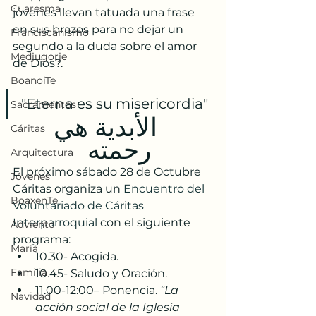
Cuaresma
jóvenes llevan tatuada una frase 
en sus brazos para no dejar un 
Franciscanismo
segundo a la duda sobre el amor 
Medjugorje
de Dios?.
BoanoiTe
"Eterna es su misericordia"
Sacramentos
  الأبدية هي 
Cáritas
رحمته  
Arquitectura
El próximo sábado 28 de Octubre 
Jóvenes
Cáritas organiza un 
Encuentro del 
BoaxenTe
Voluntariado de Cáritas 
Interparroquial
 con el siguiente 
Adviento
programa:
María
10.30- Acogida.
Familia
10.45- Saludo y Oración.
11.00-12:00– Ponencia. 
“La 
Navidad
acción social de la Iglesia 