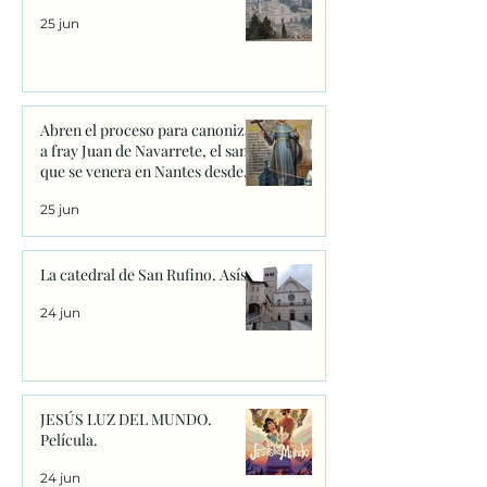
25 jun
Abren el proceso para canonizar
a fray Juan de Navarrete, el santo
que se venera en Nantes desde
1528
25 jun
La catedral de San Rufino. Asís.
24 jun
JESÚS LUZ DEL MUNDO.
Película.
24 jun