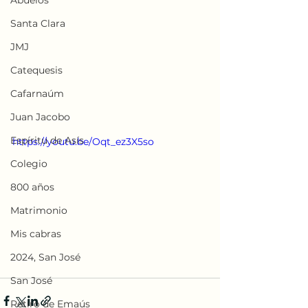
Abuelos
Santa Clara
JMJ
Catequesis
Cafarnaúm
Juan Jacobo
Espíritu de Asís
https://youtu.be/Oqt_ez3X5so
Colegio
800 años
Matrimonio
Mis cabras
2024, San José
San José
Retiro de Emaús