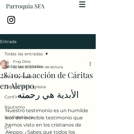
Parroquia SFA
Entrada
Todas las entradas
Fray Dino
Todas las entradas
22 oct 2023
1 min de lectura
28/10: La acción de Cáritas
Mail Semanal
en Aleppo
Fábrica de la Iglesia
الأبدية هي رحمته
Confirmación
Bautismo
Nuestro testimonio es un humilde 
EcoParroquia
eco del increíble testimonio que 
hemos visto en los cristianos de 
5+1
Aleppo. ¿Sabes que todos los 