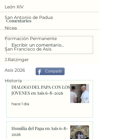
León XIV
San Antonio de Padua
Comentarios
Nicea
Formación Permanente
Escribir un comentario...
Homilia del Papa en Asis
Filosofía Medieva
San Francisco de Asís
6-8-2026
Buenaventura: u
J.Ratzinger
contrapunto. Jua
Lorda
Asís 2026
Compartir
Historia
DIALOGO DEL PAPA CON LOS
JOVENES en Asis 6-8-2026
hace 1 día
Homilia del Papa en Asis 6-8-
2026