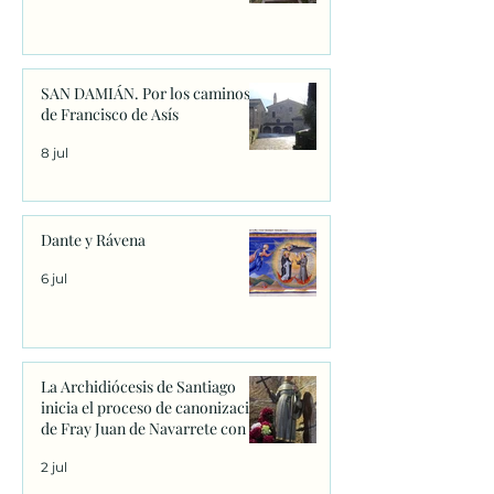
SAN DAMIÁN. Por los caminos
de Francisco de Asís
8 jul
Dante y Rávena
6 jul
La Archidiócesis de Santiago
inicia el proceso de canonización
de Fray Juan de Navarrete con la
firma de los primeros decretos
2 jul
en Sanxenxo