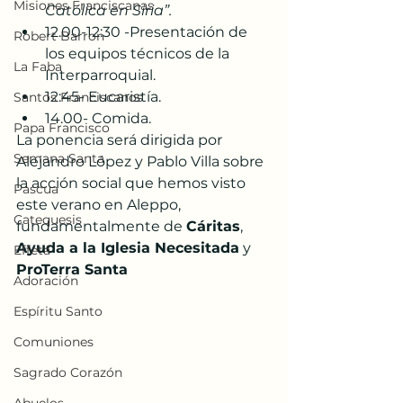
Misiones Franciscanas
Católica en Siria”.
12.00-12:30 -Presentación de 
Robert Barron
los equipos técnicos de la 
La Faba
Interparroquial.
12:45- Eucaristía.
Santos Franciscanos
14.00- Comida. 
Papa Francisco
La ponencia será dirigida por 
Semana Santa
Alejandro López y Pablo Villa sobre 
la acción social que hemos visto 
Pascua
este verano en Aleppo, 
Catequesis
fundamentalmente de 
Cáritas
, 
Ayuda a la Iglesia Necesitada
 y 
Effetá
ProTerra Santa
Adoración
Espíritu Santo
Comuniones
Sagrado Corazón