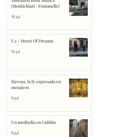
Santuario Rosa Mística
(Montichiari / Fontanelle)
10 jul
U2 - Street Of Dreams
10 jul
Rávena, la fe expresada en
mosaicos
9 jul
Un mediodía en Gubbio
9 jul