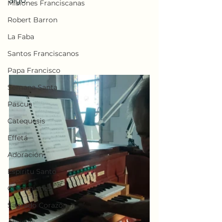
algo.
Misiones Franciscanas
Robert Barron
La Faba
Santos Franciscanos
Papa Francisco
Semana Santa
Pascua
Catequesis
Effetá
Adoración
Espíritu Santo
Comuniones
Sagrado Corazón