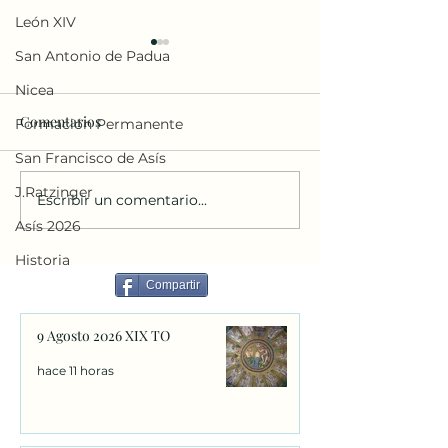
León XIV
San Antonio de Padua
Nicea
Comentarios
Formación Permanente
San Francisco de Asís
J.Ratzinger
Escribir un comentario...
DIALOGO DEL PAPA CON
Homilia del Papa
LOS JOVENES en Asis 6-
6-8-2026
Asís 2026
8-2026
Historia
Compartir
9 Agosto 2026 XIX TO
hace 11 horas