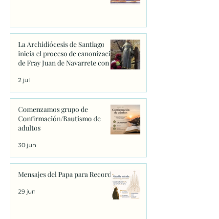
La Archidiócesis de Santiago
inicia el proceso de canonización
de Fray Juan de Navarrete con la
firma de los primeros decretos
2 jul
en Sanxenxo
Comenzamos grupo de
Confirmación/Bautismo de
adultos
30 jun
Mensajes del Papa para Recordar
29 jun