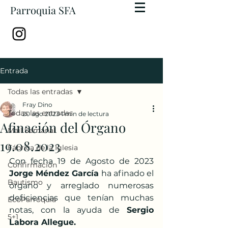
Parroquia SFA
Entrada
Todas las entradas
Fray Dino
Todas las entradas
20 ago 2023
1 min de lectura
Afinación del Órgano
Mail Semanal
19.08.2023
Fábrica de la Iglesia
Con fecha 19 de Agosto de 2023 
Confirmación
Jorge Méndez García
 ha afinado el 
Bautismo
órgano y arreglado numerosas 
deficiencias que tenían muchas 
EcoParroquia
notas, con la ayuda de 
Sergio 
5+1
Labora Allegue.