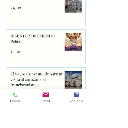
24 jun
JESÚS LUZ DEL MUNDO.
Película.
24 jun
El Sacro Convento de Asís: una
visita al corazón del
franciscanismo
24 jun
Phone
Email
Contacto
APROBACIÓN DE LA NUEVA
REGLA DE LA ORDEN
FRANCISCANA SEGLAR.