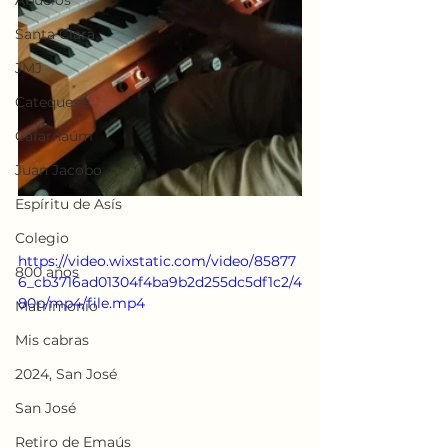
Abuelos
Santa Clara
JMJ
Catequesis
Cafarnaúm
Juan Jacobo
Espíritu de Asís
Colegio
https://video.wixstatic.com/video/85877
800 años
6_cb3716ad01304f4ba9b2d255dc5df1c2/4
80p/mp4/file.mp4
Matrimonio
Mis cabras
2024, San José
San José
Retiro de Emaús