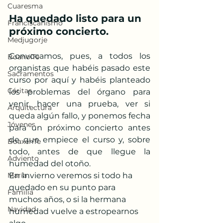
Cuaresma
Ha quedado listo para un 
Franciscanismo
próximo concierto. 
Medjugorje
Convocamos, pues, a todos los 
BoanoiTe
organistas que habéis pasado este 
Sacramentos
curso por aquí y habéis planteado 
Cáritas
los problemas del órgano para 
venir, hacer una prueba, ver si 
Arquitectura
queda algún fallo, y ponemos fecha 
Jóvenes
para un próximo concierto antes 
de que empiece el curso y, sobre 
BoaxenTe
todo, antes de que llegue la 
Adviento
humedad del otoño. 
María
En Invierno veremos si todo ha 
quedado en su punto para 
Familia
muchos años, o si la hermana 
Navidad
humedad vuelve a estropearnos 