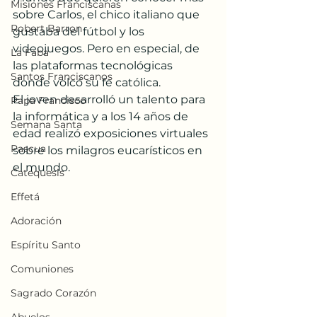
Misiones Franciscanas
sobre Carlos, el chico italiano que 
Robert Barron
gustaba del fútbol y los 
videojuegos. Pero en especial, de 
La Faba
las plataformas tecnológicas 
Santos Franciscanos
donde volcó su fe católica.
El joven desarrolló un talento para 
Papa Francisco
la informática y a los 14 años de 
Semana Santa
edad realizó exposiciones virtuales 
Pascua
sobre los milagros eucarísticos en 
el mundo.
Catequesis
Effetá
Adoración
Espíritu Santo
Comuniones
Sagrado Corazón