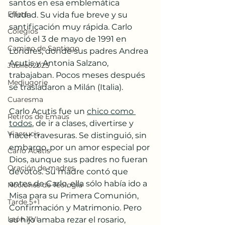
santos en esa emblemática 
Effetá
ciudad. Su vida fue breve y su 
santificación muy rápida. Carlo 
Colegios
nació el 3 de mayo de 1991 en 
Camino de Santiago
Londres, donde sus padres Andrea 
Acutis y Antonia Salzano, 
Jubileo2025
trabajaban. Pocos meses después 
Medjugorje
se trasladaron a Milán (Italia).
Cuaresma
Carlo Acutis fue un 
chico como 
Retiros de Emaús
todos
, de ir a clases, divertirse y 
Viacrucis
hacer travesuras. Se distinguió, sin 
embargo, por un amor especial por 
Carlo Acutis
Dios, aunque sus padres no fueran 
Oración de madres
devotos. Su madre contó que 
antes de Carlo, ella sólo había ido a 
Nociones de Teología
Misa para su Primera Comunión, 
Tarde 5+1
Confirmación y Matrimonio. Pero 
León XVI
su hijo amaba rezar el rosario, 