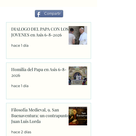
de canonización de Fray
Navarrete, el sa
Juan de Navarrete con la
venera en Nante
Compartir
firma de los primeros
1528
decretos en Sanxenxo
DIALOGO DEL PAPA CON LOS
JOVENES en Asis 6-8-2026
hace 1 día
Homilia del Papa en Asis 6-8-
2026
hace 1 día
Filosofía Medieval, 9. San
Buenaventura: un contrapunto.
Juan Luis Lorda
hace 2 días