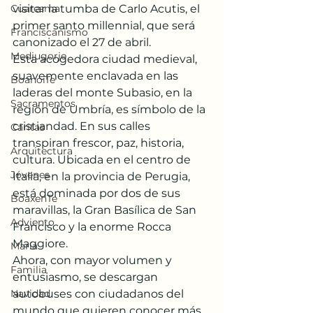
Cuaresma
visitar la tumba de Carlo Acutis, el 
primer santo millennial, que será 
Franciscanismo
canonizado el 27 de abril.
Medjugorje
Esta acogedora ciudad medieval, 
suavemente enclavada en las 
BoanoiTe
laderas del monte Subasio, en la 
Sacramentos
región de Umbría, es símbolo de la 
cristiandad. En sus calles 
Cáritas
transpiran frescor, paz, historia, 
Arquitectura
cultura. Ubicada en el centro de 
Jóvenes
Italia, en la provincia de Perugia, 
está dominada por dos de sus 
BoaxenTe
maravillas, la Gran Basílica de San 
Adviento
Francisco y la enorme Rocca 
Maggiore.
María
Ahora, con mayor volumen y 
Familia
entusiasmo, se descargan 
Navidad
autobuses con ciudadanos del 
mundo que quieren conocer más 