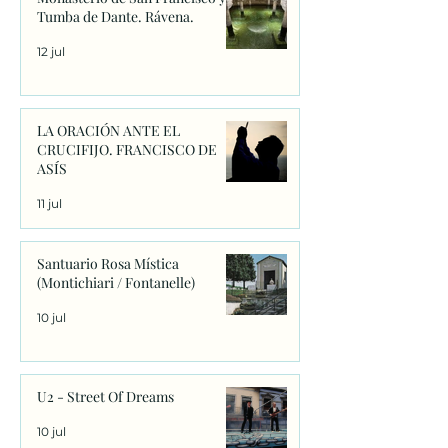
Tumba de Dante. Rávena.
12 jul
LA ORACIÓN ANTE EL
CRUCIFIJO. FRANCISCO DE
ASÍS
11 jul
Santuario Rosa Mística
(Montichiari / Fontanelle)
10 jul
U2 - Street Of Dreams
10 jul