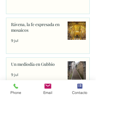
Rávena, la fe expresada en
mosaicos
9 jul
Un mediodía en Gubbio
9 jul
Phone
Email
Contacto
SAN DAMIÁN. Por los caminos
de Francisco de Asís
8 jul