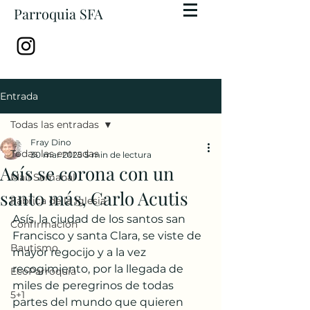
Parroquia SFA
Entrada
Todas las entradas
Fray Dino
Todas las entradas
30 mar 2025
5 min de lectura
Asís se corona con un
Mail Semanal
santo más, Carlo Acutis
Fábrica de la Iglesia
Asís, la ciudad de los santos san 
Confirmación
Francisco y santa Clara, se viste de 
Bautismo
mayor regocijo y a la vez 
recogimiento, por la llegada de 
EcoParroquia
miles de peregrinos de todas 
5+1
partes del mundo que quieren 