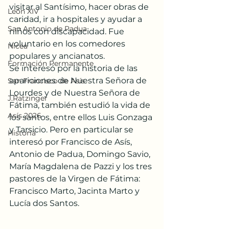
visitar al Santísimo, hacer obras de 
León XIV
caridad, ir a hospitales y ayudar a 
San Antonio de Padua
niños con discapacidad. Fue 
voluntario en los comedores 
Nicea
populares y ancianatos.
Formación Permanente
Se interesó por la historia de las 
apariciones de Nuestra Señora de 
San Francisco de Asís
Lourdes y de Nuestra Señora de 
J.Ratzinger
Fátima, también estudió la vida de 
Asís 2026
los santos, entre ellos Luis Gonzaga 
y Tarsicio. Pero en particular se 
Historia
interesó por Francisco de Asís, 
Antonio de Padua, Domingo Savio, 
María Magdalena de Pazzi y los tres 
pastores de la Virgen de Fátima: 
Francisco Marto, Jacinta Marto y 
Lucía dos Santos.