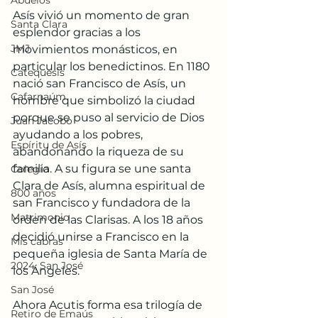
Abuelos
Asís vivió un momento de gran 
Santa Clara
esplendor gracias a los 
JMJ
movimientos monásticos, en 
particular los benedictinos. En 1180 
Catequesis
nació san Francisco de Asís, un 
Cafarnaúm
hombre que simbolizó la ciudad 
porque se puso al servicio de Dios 
Juan Jacobo
ayudando a los pobres, 
Espíritu de Asís
abandonando la riqueza de su 
familia. A su figura se une santa 
Colegio
Clara de Asís, alumna espiritual de 
800 años
san Francisco y fundadora de la 
Matrimonio
orden de las Clarisas. A los 18 años 
decidió unirse a Francisco en la 
Mis cabras
pequeña iglesia de Santa María de 
2024, San José
los Ángeles.
San José
Ahora Acutis forma esa trilogía de 
Retiro de Emaús