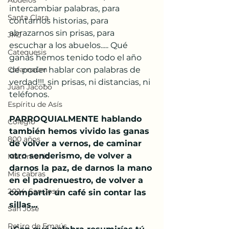
Abuelos
intercambiar palabras, para 
Santa Clara
contarnos historias, para 
abrazarnos sin prisas, para 
JMJ
escuchar a los abuelos..... Qué 
Catequesis
ganas hemos tenido todo el año 
Cafarnaúm
de poder hablar con palabras de 
verdad!!!, sin prisas, ni distancias, ni 
Juan Jacobo
teléfonos.
Espíritu de Asís
PARROQUIALMENTE hablando 
Colegio
también hemos vivido las ganas 
800 años
de volver a vernos, de caminar 
otro senderismo, de volver a 
Matrimonio
darnos la paz, de darnos la mano 
Mis cabras
en el padrenuestro, de volver a 
2024, San José
compartir un café sin contar las 
sillas...
San José
Retiro de Emaús