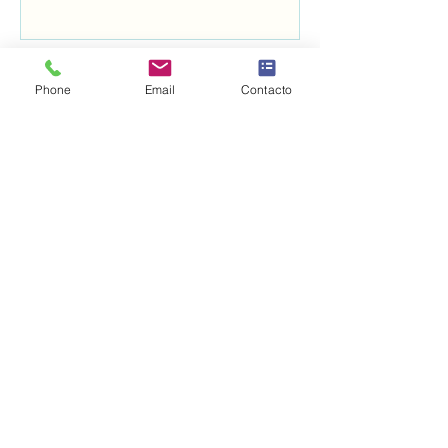
Basílica de Santa Clara
Phone
Email
Contacto
25 jun
Abren el proceso para canonizar
a fray Juan de Navarrete, el santo
que se venera en Nantes desde
1528
25 jun
La catedral de San Rufino. Asís.
24 jun