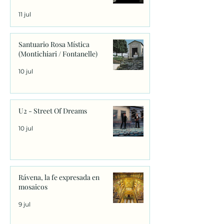
11 jul
Santuario Rosa Mística
(Montichiari / Fontanelle)
10 jul
U2 - Street Of Dreams
10 jul
Rávena, la fe expresada en
mosaicos
9 jul