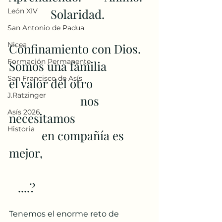
              Solaridad.
León XIV
San Antonio de Padua
Nicea
Confinamiento con Dios.
Formación Permanente
Somos una familia              
San Francisco de Asís
el valor del otro
J.Ratzinger
                        nos 
Asís 2026
necesitamos 
Historia
           en compañía es 
mejor, 
   ....?
Tenemos el enorme reto de 