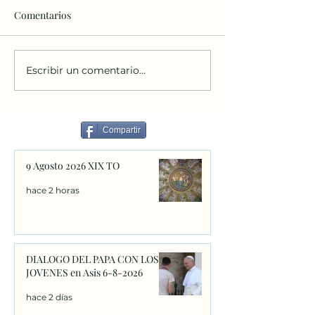
Comentarios
Escribir un comentario...
DIALOGO DEL PAPA CON
Homilia del Papa
LOS JOVENES en Asis 6-
6-8-2026
8-2026
Compartir
9 Agosto 2026 XIX TO
hace 2 horas
DIALOGO DEL PAPA CON LOS
JOVENES en Asis 6-8-2026
hace 2 días