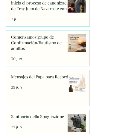
inicia el proceso de canonización
de Fray Juan de Navarrete con la
firma de los primeros decretos
2 jul
en Sanxenxo
Comenzamos grupo de
Confirmación/Bautismo de
adultos
30 jun
Mensajes del Papa para Recordar
29 jun
Santuario della Spogliazione
27 jun