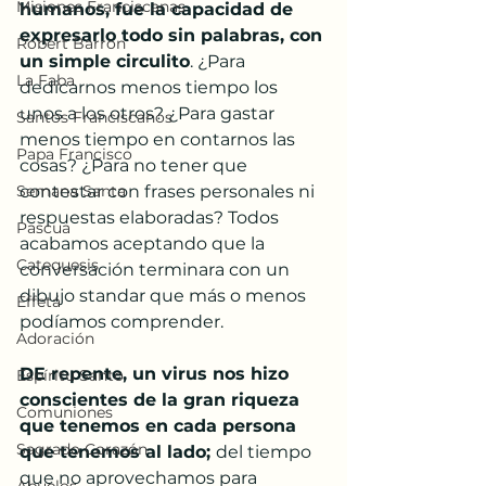
Misiones Franciscanas
humanos, fue la capacidad de 
expresarlo todo sin palabras, con 
Robert Barron
un simple circulito
. ¿Para 
La Faba
dedicarnos menos tiempo los 
unos a los otros? ¿Para gastar 
Santos Franciscanos
menos tiempo en contarnos las 
Papa Francisco
cosas? ¿Para no tener que 
Semana Santa
contestar con frases personales ni 
respuestas elaboradas? Todos 
Pascua
acabamos aceptando que la 
Catequesis
conversación terminara con un 
dibujo standar que más o menos 
Effetá
podíamos comprender.
Adoración
DE repente, un virus nos hizo 
Espíritu Santo
conscientes de la gran riqueza 
Comuniones
que tenemos en cada persona 
Sagrado Corazón
que tenemos al lado; 
del tiempo 
que no aprovechamos para 