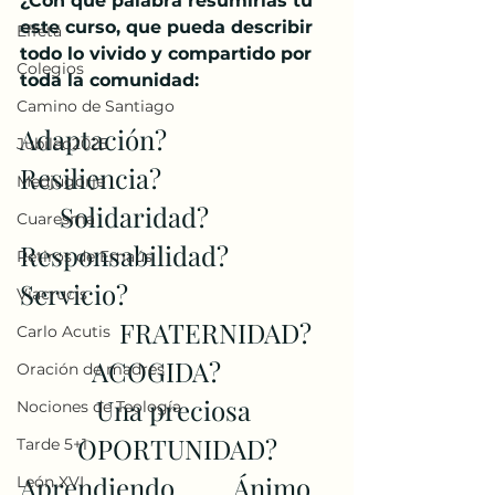
¿Con qué palabra resumirías tú 
este curso, que pueda describir 
Effetá
todo lo vivido y compartido por 
Colegios
toda la comunidad: 
Camino de Santiago
Adaptación?                  
Jubileo2025
Resiliencia?
Medjugorje
      Solidaridad?     
Cuaresma
Responsabilidad?      
Retiros de Emaús
Servicio?
Viacrucis
               FRATERNIDAD?   
Carlo Acutis
           ACOGIDA?       
Oración de madres
Una preciosa 
Nociones de Teología
OPORTUNIDAD?
Tarde 5+1
Aprendiendo.        Ánimo.  
León XVI