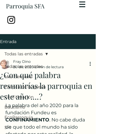
Parroquia SFA
Entrada
Todas las entradas
Fray Dino
Todas las entradas
30 dic 2020
2 min de lectura
¿Con qué palabra
Mail Semanal
resumirías la parroquia en
Fábrica de la Iglesia
este año ....?
Confirmación
La palabra del año 2020 para la 
Bautismo
fundación Fundeu es 
EcoParroquia
CONFINAMIENTO
. No cabe duda 
de que todo el mundo ha sido 
5+1