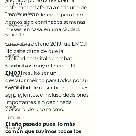
afectado por esta realidad, la 
Cuaresma
enfermedad afecta a cada uno de 
Franciscanismo
una manera diferente, pero todos 
hemos sido confinados semanas, 
Medjugorje
meses, en casa, en una ciudad.
BoanoiTe
La palabra del año 2019 fue EMOJI. 
Sacramentos
No cabe duda de que la 
Cáritas
profundidad vital de ambas 
Arquitectura
palabras es muy diferente. El 
EMOJI
 resultó ser un 
Jóvenes
descubrimeinto para todos por su 
BoaxenTe
capacidad de describir emociones, 
sentimientos, e incluso decisiones 
Adviento
importantes, sin decir nada 
María
personal de uno mismo.
Familia
El año pasado pues, lo más 
Navidad
común que tuvimos todos los 