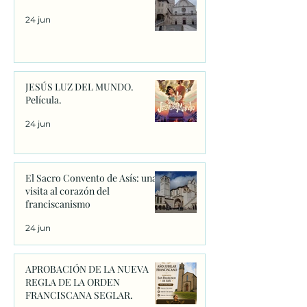
24 jun
JESÚS LUZ DEL MUNDO.
Película.
24 jun
El Sacro Convento de Asís: una
visita al corazón del
franciscanismo
24 jun
APROBACIÓN DE LA NUEVA
REGLA DE LA ORDEN
FRANCISCANA SEGLAR.