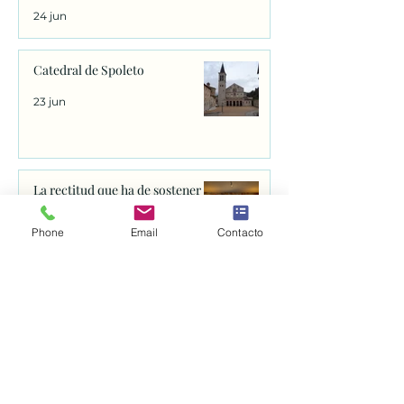
24 jun
Catedral de Spoleto
23 jun
La rectitud que ha de sostener
una sociedad
Phone
Email
Contacto
23 jun
¿Por qué peregrinamos?
22 jun