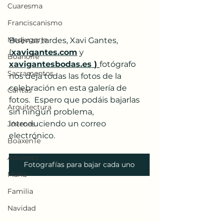
Cuaresma
Franciscanismo
Medjugorje
Buenas tardes, Xavi Gantes, 
(
xavigantes.com
 y 
BoanoiTe
xavigantesbodas.es 
) 
fotógrafo 
Sacramentos
nos deja todas las fotos de la 
celebración en esta galería de 
Cáritas
fotos.  Espero que podáis bajarlas 
Arquitectura
sin ningún problema, 
introduciendo un correo  
Jóvenes
electrónico. 
BoaxenTe
Adviento
Fotografías para bajar cada uno
María
Familia
Navidad