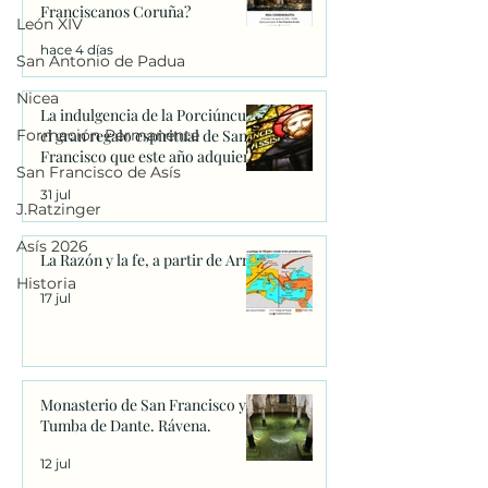
Franciscanos Coruña?
León XIV
hace 4 días
San Antonio de Padua
Nicea
La indulgencia de la Porciúncula:
Formación Permanente
el gran regalo espiritual de San
Francisco que este año adquiere
San Francisco de Asís
un significado único
31 jul
J.Ratzinger
Asís 2026
La Razón y la fe, a partir de Arrio
Historia
17 jul
Monasterio de San Francisco y
Tumba de Dante. Rávena.
12 jul