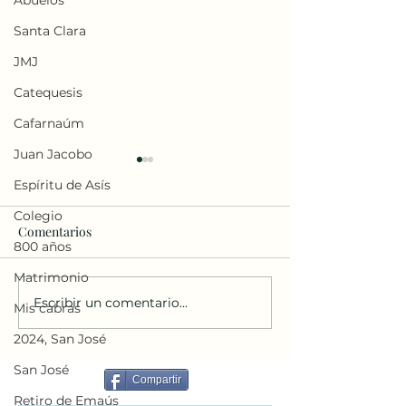
Abuelos
Santa Clara
JMJ
Catequesis
Cafarnaúm
Juan Jacobo
Espíritu de Asís
Colegio
Comentarios
800 años
Matrimonio
Escribir un comentario...
Homilia del Papa en Asis
Filosofía Medieva
Mis cabras
6-8-2026
Buenaventura: u
2024, San José
contrapunto. Jua
Lorda
San José
Compartir
Retiro de Emaús