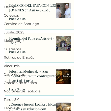
DIALOGO DEL PAPA CON LOS
Effetá
JOVENES en Asis 6-8-2026
Colegios
hace 2 días
Camino de Santiago
Jubileo2025
Homilia del Papa en Asis 6-8-
Medjugorje
2026
Cuaresma
hace 2 días
Retiros de Emaús
Viacrucis
Filosofía Medieval, 9. San
Carlo Acutis
Buenaventura: un contrapunto.
Juan Luis Lorda
Oración de madres
hace 3 días
Nociones de Teología
Tarde 5+1
¿Quiénes fueron Loaísa y Elcano
León XVI
y cual es su relación con