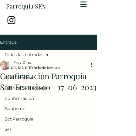
Parroquia SFA
Entrada
Todas las entradas
Fray Dino
Todas las entradas
5 jul 2023
1 min de lectura
Confirmación Parroquia
Mail Semanal
San Francisco - 17-06-2023
Fábrica de la Iglesia
Confirmación
Bautismo
EcoParroquia
5+1