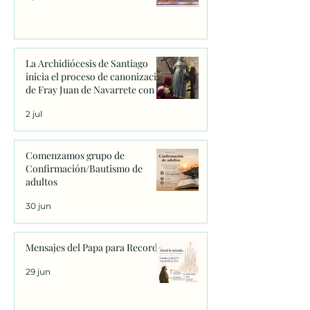
La Archidiócesis de Santiago
inicia el proceso de canonización
de Fray Juan de Navarrete con la
firma de los primeros decretos
2 jul
en Sanxenxo
Comenzamos grupo de
Confirmación/Bautismo de
adultos
30 jun
Mensajes del Papa para Recordar
29 jun