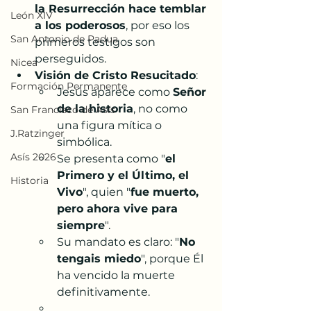
la Resurrección hace temblar 
León XIV
a los poderosos
, por eso los 
San Antonio de Padua
primeros testigos son 
perseguidos.
Nicea
Visión de Cristo Resucitado
:
Formación Permanente
Jesús aparece como 
Señor 
de la historia
, no como 
San Francisco de Asís
una figura mítica o 
J.Ratzinger
simbólica.
Asís 2026
Se presenta como "
el 
Primero y el Último, el 
Historia
Vivo
", quien "
fue muerto, 
pero ahora vive para 
siempre
".
Su mandato es claro: "
No 
tengais miedo
", porque Él 
ha vencido la muerte 
definitivamente.