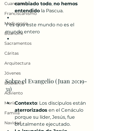
Cuaresma
cambiado todo
, 
no hemos 
entendido
 la Pascua.
Franciscanismo
Medjugorje
Y es que este mundo no es el 
mundo entero
BoanoiTe
Sacramentos
Cáritas
Arquitectura
Jóvenes
Sobre el Evangelio (Juan 20:19-
BoaxenTe
31)
Adviento
María
Contexto
: Los discípulos están 
aterrorizados
 en el Cenáculo 
Familia
porque su líder, Jesús, fue 
Navidad
brutalmente ejecutado.