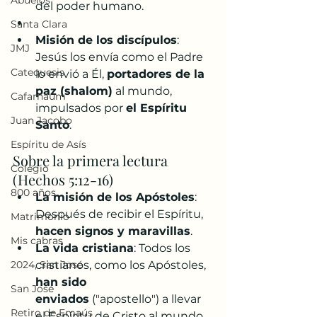
Abuelos
del poder humano.
Santa Clara
Misión de los discípulos
: 
JMJ
Jesús los envía como el Padre 
Catequesis
lo envió a Él, 
portadores de la 
paz (shalom)
 al mundo, 
Cafarnaúm
impulsados por 
el Espíritu 
Juan Jacobo
Santo
.
Espíritu de Asís
Sobre la primera lectura 
Colegio
(Hechos 5:12-16)
800 años
La misión de los Apóstoles
: 
Después de recibir el Espíritu, 
Matrimonio
hacen signos y maravillas
.
Mis cabras
La vida cristiana
: Todos los 
2024, San José
cristianos, como los Apóstoles, 
han sido 
San José
enviados
 ("apostello") a llevar 
Retiro de Emaús
el Espíritu de Cristo al mundo.