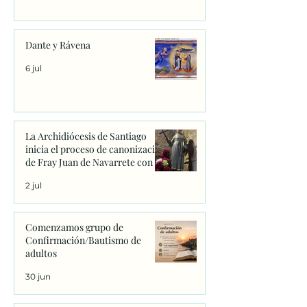
Dante y Rávena
6 jul
La Archidiócesis de Santiago
inicia el proceso de canonización
de Fray Juan de Navarrete con la
firma de los primeros decretos
2 jul
en Sanxenxo
Comenzamos grupo de
Confirmación/Bautismo de
adultos
30 jun