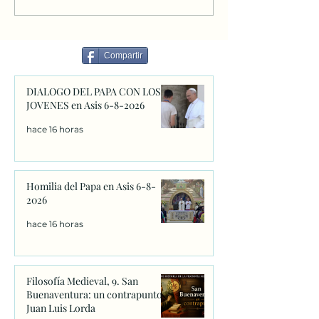
ser, la fuente de toda
2026
existencia. 1. Muchas
imágenes falsas de Dios El
Compartir
ponente comie
DIALOGO DEL PAPA CON LOS
JOVENES en Asis 6-8-2026
hace 16 horas
Homilia del Papa en Asis 6-8-
2026
hace 16 horas
Filosofía Medieval, 9. San
Buenaventura: un contrapunto.
Juan Luis Lorda