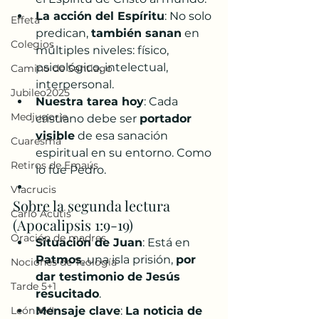
La acción del Espíritu
: No solo 
Effetá
predican, 
también sanan
 en 
Colegios
múltiples niveles: físico, 
psicológico, intelectual, 
Camino de Santiago
interpersonal.
Jubileo2025
Nuestra tarea hoy
: Cada 
Medjugorje
cristiano debe ser 
portador 
visible
 de esa sanación 
Cuaresma
espiritual en su entorno. Como 
Retiros de Emaús
lo fue Pedro. 
Viacrucis
Sobre la segunda lectura 
Carlo Acutis
(Apocalipsis 1:9-19)
Oración de madres
Situación de Juan
: Está en 
Patmos
, una isla prisión, 
por 
Nociones de Teología
dar testimonio de Jesús 
Tarde 5+1
resucitado
.
León XVI
Mensaje clave
: 
La noticia de 