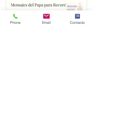
Mensajes del Papa para Recordar
29 jun
Phone
Email
Contacto
Santuario della Spogliazione
27 jun
Basílica de Santa Clara
25 jun
Abren el proceso para canonizar
a fray Juan de Navarrete, el santo