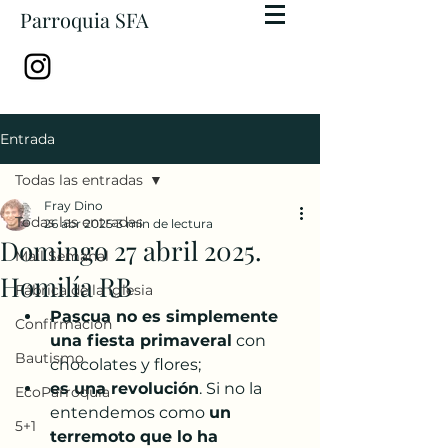
Parroquia SFA
Entrada
Todas las entradas
Fray Dino
Todas las entradas
26 abr 2025
3 min de lectura
Domingo 27 abril 2025.
Mail Semanal
Homilía RB
Fábrica de la Iglesia
Pascua no es simplemente 
Confirmación
una fiesta primaveral
 con 
Bautismo
chocolates y flores; 
es una revolución
. Si no la 
EcoParroquia
entendemos como 
un 
5+1
terremoto que lo ha 