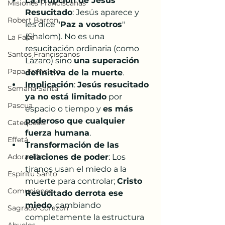
La irrupción de Jesús 
Misiones Franciscanas
Resucitado
: Jesús aparece y 
Robert Barron
les dice "
Paz a vosotros
" 
(Shalom). No es una 
La Faba
resucitación ordinaria (como 
Santos Franciscanos
Lázaro) sino 
una superación 
Papa Francisco
definitiva de la muerte
.
Implicación
: 
Jesús resucitado 
Semana Santa
ya no está limitado
 por 
Pascua
espacio o tiempo y 
es más 
poderoso que cualquier 
Catequesis
fuerza humana
.
Effetá
Transformación de las 
Adoración
relaciones de poder
: Los 
tiranos usan el miedo a la 
Espíritu Santo
muerte para controlar; 
Cristo 
Comuniones
Resucitado derrota ese 
miedo
, cambiando 
Sagrado Corazón
completamente la estructura 