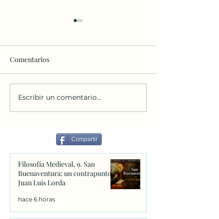
Comentarios
Escribir un comentario...
O ÓRGANO DO TEMPLO
La reutilización 
DA PARROQUIA DE SAN
patrimonio ecles
FRANCISCO DE ASÍS (PP.
redundante
FRANCISCANOS).
Compartir
PATRIMONIO
ORGANÍSTICO NA
Filosofía Medieval, 9. San
CIDADE DA CORUÑA.
Buenaventura: un contrapunto.
Juan Luis Lorda
hace 6 horas