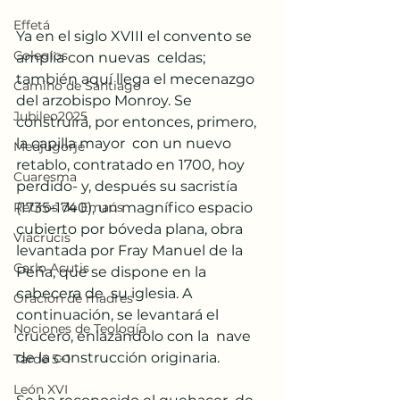
Effetá
Ya en el siglo XVIII el convento se 
Colegios
amplia con nuevas  celdas; 
también aquí llega el mecenazgo 
Camino de Santiago
del arzobispo Monroy. Se  
Jubileo2025
construirá, por entonces, primero, 
la capilla mayor  con un nuevo  
Medjugorje
retablo, contratado en 1700, hoy 
Cuaresma
perdido- y, después su sacristía  
(1735-1740), un magnífico espacio 
Retiros de Emaús
cubierto por bóveda plana, obra  
Viacrucis
levantada por Fray Manuel de la 
Carlo Acutis
Peña, que se dispone en la 
cabecera de  su iglesia. A 
Oración de madres
continuación, se levantará el 
Nociones de Teología
crucero, enlazándolo con la  nave 
de la construcción originaria.
Tarde 5+1
León XVI