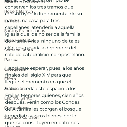
espacio. De aquel templo se 
Misiones Franciscanas
conservan los tres tramos que  
Robert Barron
constituyen lo fundamental de su 
nave. Una casa para tres 
La Faba
capellanes  atendería a aquella 
Santos Franciscanos
iglesia que, de no ser de la familia 
Papa Francisco
de Martín Arias  ninguno de tales 
clérigos, pasaría a depender del 
Semana Santa
cabildo catedralicio  compostelano.
Pascua
Habrá que esperar, pues, a los años 
Catequesis
finales del  siglo XIV para que 
Effetá
llegue el momento en que el 
Cabildo ceda este espacio  a los 
Adoración
Frailes Menores quienes, cien años 
Espíritu Santo
después, verán como los Condes  
Comuniones
de Altamira les otorgan el bosque 
inmediato y otros bienes, por lo 
Sagrado Corazón
que  se constituyen en patronos 