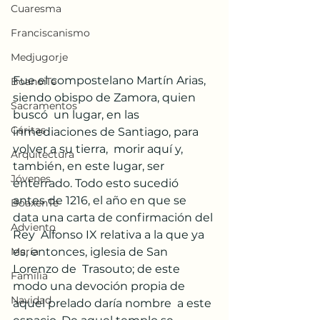
Cuaresma
Franciscanismo
Medjugorje
Fue el compostelano Martín Arias, 
BoanoiTe
siendo obispo de Zamora, quien 
Sacramentos
buscó  un lugar, en las 
Cáritas
inmediaciones de Santiago, para 
volver a su tierra,  morir aquí y, 
Arquitectura
también, en este lugar, ser 
Jóvenes
enterrado. Todo esto sucedió  
antes de 1216, el año en que se 
BoaxenTe
data una carta de confirmación del 
Adviento
Rey  Alfonso IX relativa a la que ya 
es, entonces, iglesia de San 
María
Lorenzo de  Trasouto; de este 
Familia
modo una devoción propia de 
Navidad
aquel prelado daría nombre  a este 