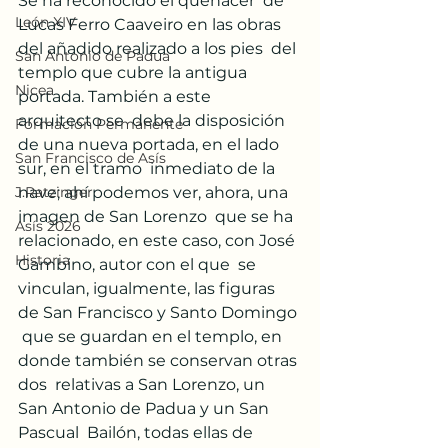
Se ha reconocido el quehacer  de 
León XIV
Lucas Ferro Caaveiro en las obras 
del añadido realizado a los pies  del 
San Antonio de Padua
templo que cubre la antigua 
Nicea
portada. También a este 
arquitecto se  debe la disposición 
Formación Permanente
de una nueva portada, en el lado 
San Francisco de Asís
sur, en el tramo  inmediato de la 
nave; ahí podemos ver, ahora, una 
J.Ratzinger
imagen de San Lorenzo  que se ha 
Asís 2026
relacionado, en este caso, con José 
Historia
Gambino, autor con el que  se 
vinculan, igualmente, las figuras 
de San Francisco y Santo Domingo 
 que se guardan en el templo, en 
donde también se conservan otras 
dos  relativas a San Lorenzo, un 
San Antonio de Padua y un San 
Pascual  Bailón, todas ellas de 