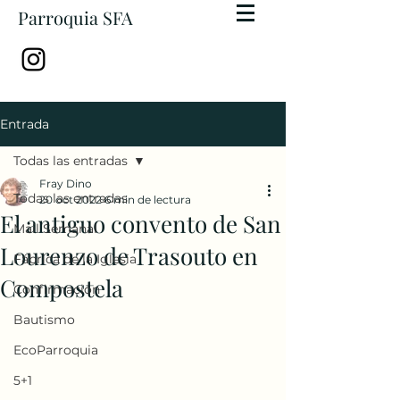
Parroquia SFA
Entrada
Todas las entradas
Fray Dino
Todas las entradas
20 oct 2022
6 min de lectura
El antiguo convento de San
Mail Semanal
Lourenzo de Trasouto en
Fábrica de la Iglesia
Compostela
Confirmación
Bautismo
EcoParroquia
5+1