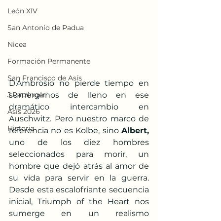
León XIV
San Antonio de Padua
Nicea
Formación Permanente
San Francisco de Asís
D'Ambrosio no pierde tiempo en 
sumergirnos de lleno en ese 
J.Ratzinger
dramático intercambio en 
Asís 2026
Auschwitz. Pero nuestro marco de 
Historia
referencia no es Kolbe, sino 
Albert,
uno de los diez hombres 
seleccionados para morir, un 
hombre que dejó atrás al amor de 
su vida para servir en la guerra. 
Desde esta escalofriante secuencia 
inicial, Triumph of the Heart nos 
sumerge en un realismo 