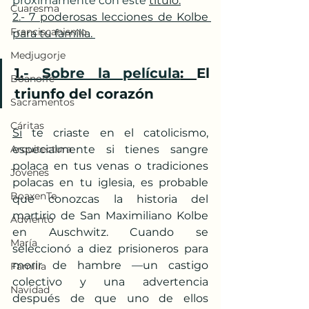
próximamente con este 
título.
Cuaresma
2.- 7 poderosas lecciones de Kolbe 
Franciscanismo
para tu familia.
Medjugorje
1.
- Sobre la película
: 
El 
BoanoiTe
triunfo del corazón
Sacramentos
Cáritas
Si
 te criaste en el catolicismo, 
Arquitectura
especialmente si tienes sangre 
polaca en tus venas o tradiciones 
Jóvenes
polacas en tu iglesia, es probable 
BoaxenTe
que conozcas la historia del 
martirio de San Maximiliano Kolbe 
Adviento
en Auschwitz. Cuando se 
María
seleccionó a diez prisioneros para 
morir de hambre —un castigo 
Familia
colectivo y una advertencia 
Navidad
después de que uno de ellos 