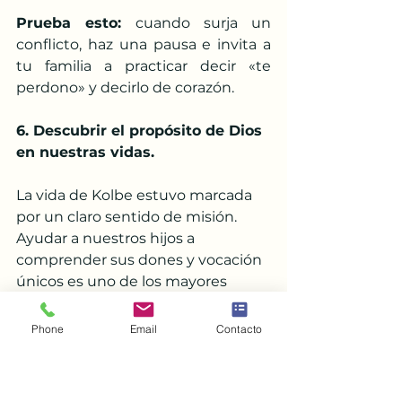
Prueba esto: 
cuando surja un 
conflicto, haz una pausa e invita a 
tu familia a practicar decir «te 
perdono» y decirlo de corazón.
6. Descubrir el propósito de Dios 
en nuestras vidas.
La vida de Kolbe estuvo marcada 
por un claro sentido de misión. 
Ayudar a nuestros hijos a 
comprender sus dones y vocación 
únicos es uno de los mayores 
regalos que podemos ofrecerles.
Phone
Email
Contacto
Prueba esto: 
Dedica tiempo a 
preguntar a tus hijos qué es lo que 
les gusta y qué les hace sentir 