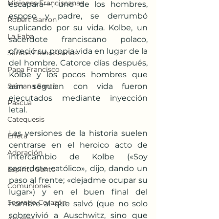
Misiones Franciscanas
escapara—, uno de los hombres, 
esposo y padre, se derrumbó 
Robert Barron
suplicando por su vida. Kolbe, un 
La Faba
sacerdote franciscano polaco, 
ofreció su propia vida en lugar de la 
Santos Franciscanos
del hombre. Catorce días después, 
Papa Francisco
Kolbe y los pocos hombres que 
Semana Santa
aún seguían con vida fueron 
ejecutados mediante inyección 
Pascua
letal. 
Catequesis
Las versiones de la historia suelen 
Effetá
centrarse en el heroico acto de 
Adoración
intercambio de Kolbe («Soy 
sacerdote católico», dijo, dando un 
Espíritu Santo
paso al frente; «dejadme ocupar su 
Comuniones
lugar») y en el buen final del 
Sagrado Corazón
hombre al que salvó (que no solo 
sobrevivió a Auschwitz, sino que 