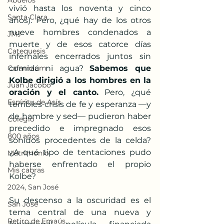
Abuelos
vivió hasta los noventa y cinco 
Santa Clara
años). Pero, ¿qué hay de los otros 
nueve hombres condenados a 
JMJ
muerte y de esos catorce días 
Catequesis
infernales encerrados juntos sin 
Cafarnaúm
comida ni agua? 
Sabemos que 
Kolbe dirigió a los hombres en la 
Juan Jacobo
oración y el canto.
 Pero, ¿qué 
Espíritu de Asís
terribles crisis de fe y esperanza —y 
de hambre y sed— pudieron haber 
Colegio
precedido e impregnado esos 
800 años
sonidos procedentes de la celda? 
¿A qué tipo de tentaciones pudo 
Matrimonio
haberse enfrentado el propio 
Mis cabras
Kolbe?
2024, San José
Su descenso a la oscuridad es el 
San José
tema central de una nueva y 
Retiro de Emaús