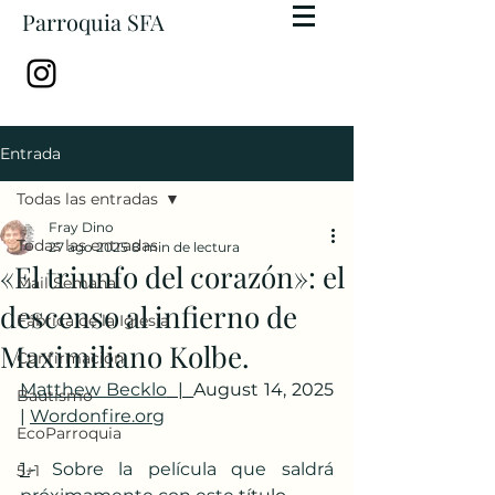
Parroquia SFA
Entrada
Todas las entradas
Fray Dino
Todas las entradas
27 ago 2025
8 min de lectura
«El triunfo del corazón»: el
Mail Semanal
descenso al infierno de
Fábrica de la Iglesia
Maximiliano Kolbe.
Confirmación
Matthew Becklo
  |  
August 14, 2025   
Bautismo
| 
Wordonfire.org
EcoParroquia
1.
- Sobre la película que saldrá 
5+1