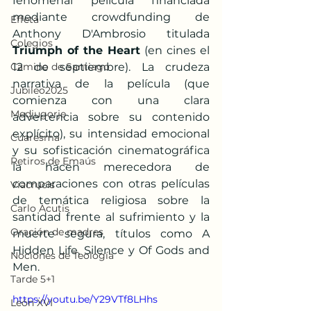
fenomenal película financiada 
mediante crowdfunding de 
Effetá
Anthony D'Ambrosio titulada 
Colegios
Triumph of the Heart
 (en cines el 
Camino de Santiago
12 de septiembre). La crudeza 
narrativa de la película (que 
Jubileo2025
comienza con una clara 
Medjugorje
advertencia sobre su contenido 
explícito), su intensidad emocional 
Cuaresma
y su sofisticación cinematográfica 
Retiros de Emaús
la hacen merecedora de 
comparaciones con otras películas 
Viacrucis
de temática religiosa sobre la 
Carlo Acutis
santidad frente al sufrimiento y la 
Oración de madres
muerte segura, títulos como A 
Hidden Life, Silence y Of Gods and 
Nociones de Teología
Men.
Tarde 5+1
https://youtu.be/Y29VTf8LHhs
León XVI