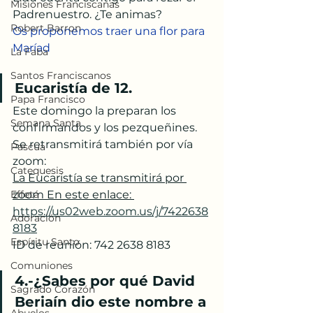
Misiones Franciscanas
Padrenuestro. ¿Te animas?
Robert Barron
Os proponemos traer una flor para 
Maríad
La Faba
Santos Franciscanos
Eucaristía de 12. 
Papa Francisco
Este domingo la preparan los 
Semana Santa
confirmandos y los pezqueñines. 
Se retransmitirá también por vía 
Pascua
zoom:
Catequesis
La Eucaristía se transmitirá por 
Effetá
zoom En este enlace: 
https://us02web.zoom.us/j/7422638
Adoración
8183
Espíritu Santo
ID de reunión: 742 2638 8183
Comuniones
4.-¿Sabes por qué David 
Sagrado Corazón
Beriaín dio este nombre a 