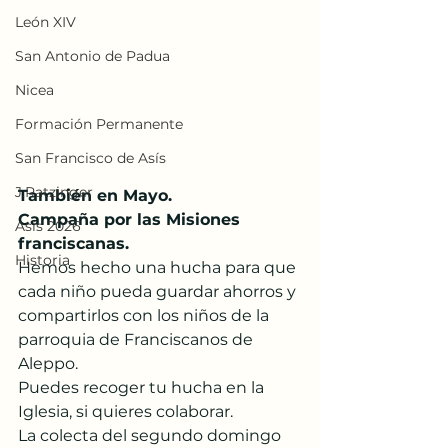
León XIV
San Antonio de Padua
Nicea
Formación Permanente
San Francisco de Asís
J.Ratzinger
También en Mayo. 
Campaña por las Misiones 
Asís 2026
franciscanas. 
Historia
Hemos hecho una hucha para que 
cada niño pueda guardar ahorros y 
compartirlos con los niños de la 
parroquia de Franciscanos de 
Aleppo. 
Puedes recoger tu hucha en la 
Iglesia, si quieres colaborar. 
La colecta del segundo domingo 