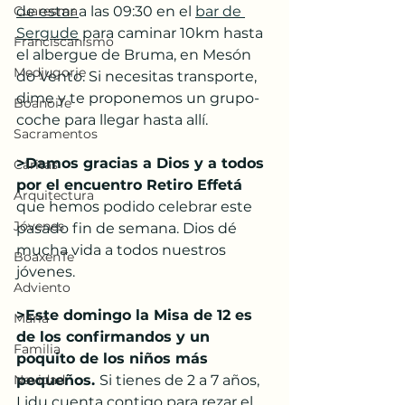
Cuaresma
de estar 
a las 09:30 en el 
bar de 
Sergude
 para caminar 10km hasta 
Franciscanismo
el albergue de Bruma, en Mesón 
Medjugorje
do Vento. Si necesitas transporte, 
dime y te proponemos un grupo-
BoanoiTe
coche para llegar hasta allí.
Sacramentos
>Damos gracias a Dios y a todos 
Cáritas
por el encuentro Retiro Effetá
Arquitectura
que hemos podido celebrar este 
Jóvenes
pasado fin de semana. Dios dé 
mucha vida a todos nuestros 
BoaxenTe
jóvenes. 
Adviento
>Este domingo la Misa de 12 es 
María
de los confirmandos y un 
Familia
poquito de los niños más 
Navidad
pequeños. 
Si tienes de 2 a 7 años, 
Lidu cuenta contigo para rezar el 