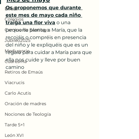
Os proponemos que durante 
Effetá
este mes de mayo cada niño 
Colegios
traiga una flor viva
 o una 
Camino de Santiago
pequeña planta, a María, que la 
recojáis o compréis en presencia 
Jubileo2025
del niño y le expliquéis que es un 
Medjugorje
regalo para cuidar a María para que 
ella nos cuide y lleve por buen 
Cuaresma
camino
Retiros de Emaús
Viacrucis
Carlo Acutis
Oración de madres
Nociones de Teología
Tarde 5+1
León XVI