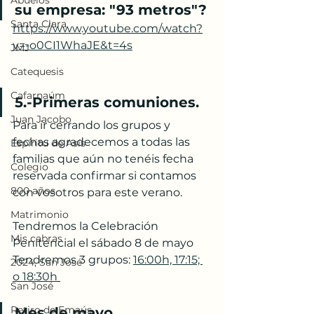
Abuelos
su empresa: "93 metros"?
Santa Clara
https://www.youtube.com/watch?
v=-o0CI1WhaJE&t=4s
JMJ
Catequesis
Cafarnaúm
5.-Primeras comuniones. 
Juan Jacobo
Para ir cerrando los grupos y 
fechas agradecemos a todas las 
Espíritu de Asís
familias que aún no tenéis fecha 
Colegio
reservada confirmar si contamos 
800 años
con vosotros para este verano. 
Matrimonio
Tendremos la Celebración 
Mis cabras
Penitencial el sábado 8 de mayo
Tendremos 3 grupos: 
16:00h, 17:15; 
2024, San José
o 18:30h
San José
Retiro de Emaús
Mes de mayo