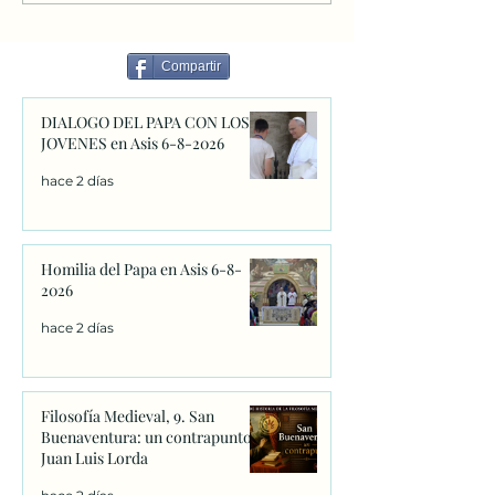
6-8-2026
Buenaventura: u
contrapunto. Jua
Lorda
Compartir
DIALOGO DEL PAPA CON LOS
JOVENES en Asis 6-8-2026
hace 2 días
Homilia del Papa en Asis 6-8-
2026
hace 2 días
Filosofía Medieval, 9. San
Buenaventura: un contrapunto.
Juan Luis Lorda