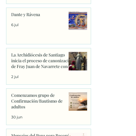
Dante y Rávena
6 jul
La Archidiócesis de Santiago
inicia el proceso de canonización
de Fray Juan de Navarrete con la
firma de los primeros decretos
2 jul
en Sanxenxo
Comenzamos grupo de
Confirmación/Bautismo de
adultos
30 jun
Mensajes del Papa para Recordar