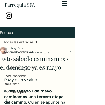
Parroquia SFA
Entrada
Todas las entradas
Fray Dino
Todas las entradas
30 abr 2021
2 min de lectura
Este sábado caminamos y
Mail Semanal
el domingo ya es mayo
Fábrica de la Iglesia
Confirmación
Paz y bien y salud. 
Bautismo
>Este sábado 1 de mayo 
EcoParroquia
caminamos una tercera etapa 
5+1
del camino. 
Quien se apunte ha 