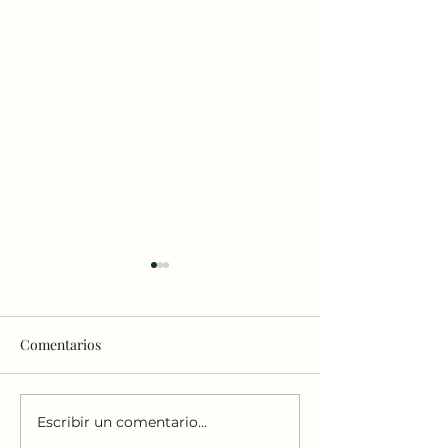
Comentarios
Escribir un comentario...
Homilia del Papa en Asis
Filosofía Medieva