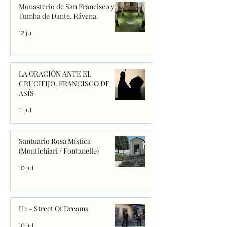
Monasterio de San Francisco y
Tumba de Dante. Rávena.
12 jul
LA ORACIÓN ANTE EL
CRUCIFIJO. FRANCISCO DE
ASÍS
11 jul
Santuario Rosa Mística
(Montichiari / Fontanelle)
10 jul
U2 - Street Of Dreams
10 jul