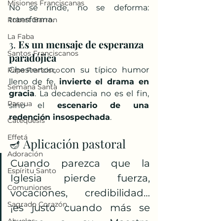
Misiones Franciscanas
No se rinde, no se deforma: 
transforma.
Robert Barron
La Faba
3. 
Es un mensaje de esperanza 
Santos Franciscanos
paradójica
Chesterton, con su típico humor 
Papa Francisco
lleno de fe, 
invierte el drama en 
Semana Santa
gracia
. La decadencia no es el fin, 
Pascua
sino el 
escenario de una 
redención insospechada
.
Catequesis
Effetá
🪔 Aplicación pastoral
Adoración
Cuando parezca que la 
Espíritu Santo
Iglesia pierde fuerza, 
Comuniones
vocaciones, credibilidad… 
Sagrado Corazón
¡es justo cuando más se 