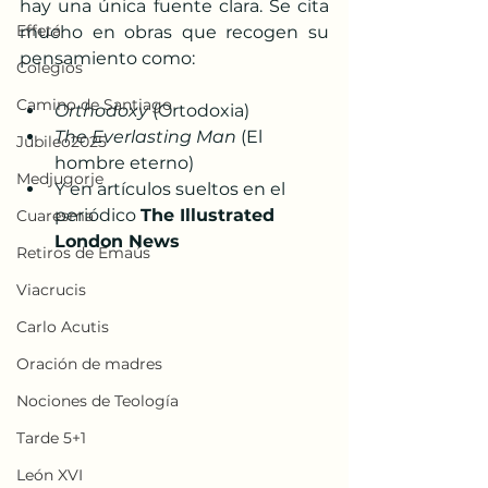
hay una única fuente clara. Se cita 
Effetá
mucho en obras que recogen su 
pensamiento como:
Colegios
Camino de Santiago
Orthodoxy
 (Ortodoxia)
The Everlasting Man
 (El 
Jubileo2025
hombre eterno)
Medjugorje
Y en artículos sueltos en el 
periódico 
The Illustrated 
Cuaresma
London News
Retiros de Emaús
Viacrucis
Carlo Acutis
Oración de madres
Nociones de Teología
Tarde 5+1
León XVI