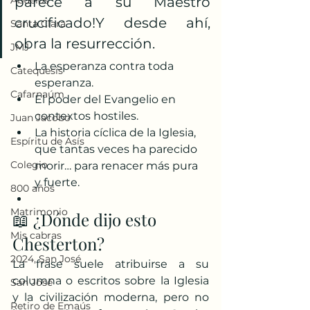
Abuelos
parece a su Maestro 
crucificado!Y desde ahí, 
Santa Clara
obra la resurrección.
JMJ
La esperanza contra toda 
Catequesis
esperanza.
Cafarnaúm
El poder del Evangelio en 
contextos hostiles.
Juan Jacobo
La historia cíclica de la Iglesia, 
Espíritu de Asís
que tantas veces ha parecido 
Colegio
morir… para renacer más pura 
y fuerte.
800 años
Matrimonio
📖 ¿Dónde dijo esto 
Mis cabras
Chesterton?
2024, San José
La frase suele atribuirse a su 
columna o escritos sobre la Iglesia 
San José
y la civilización moderna, pero no 
Retiro de Emaús