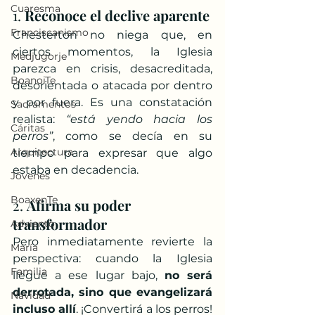
Cuaresma
1. 
Reconoce el declive aparente
Franciscanismo
Chesterton no niega que, en 
ciertos momentos, la Iglesia 
Medjugorje
parezca en crisis, desacreditada, 
BoanoiTe
desorientada o atacada por dentro 
y por fuera. Es una constatación 
Sacramentos
realista: 
“está yendo hacia los 
Cáritas
perros”
, como se decía en su 
Arquitectura
tiempo para expresar que algo 
estaba en decadencia.
Jóvenes
BoaxenTe
2. 
Afirma su poder 
transformador
Adviento
Pero inmediatamente revierte la 
María
perspectiva: cuando la Iglesia 
Familia
llegue a ese lugar bajo, 
no será 
derrotada, sino que evangelizará 
Navidad
incluso allí
. ¡Convertirá a los perros! 