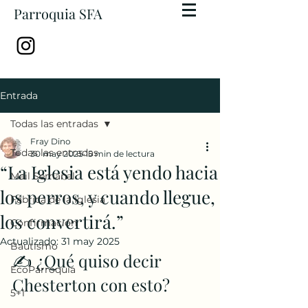
Parroquia SFA
Entrada
Todas las entradas
Fray Dino
Todas las entradas
30 may 2025
15 min de lectura
“La Iglesia está yendo hacia
Mail Semanal
los perros, y cuando llegue,
Fábrica de la Iglesia
los convertirá.”
Confirmación
Actualizado:
31 may 2025
Bautismo
✍️ ¿Qué quiso decir 
EcoParroquia
Chesterton con esto?
5+1