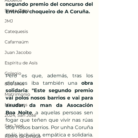
Abuelos
segundo premio del concurso del 
Santa Clara
Entroido choqueiro de A Coruña.
JMJ
Catequesis
Cafarnaúm
Juan Jacobo
Espíritu de Asís
Colegio
Pero es que, además, tras los 
disfraces iba también una 
obra 
800 años
solidaria
: 
"Este segundo premio 
Matrimonio
vai polos nosos barrios e vai para 
Mis cabras
axudar, da man da Asocación 
Boa Noite
, a aquelas persoas sen 
2024, San José
fogar que teñen que vivir nas rúas 
San José
dos nosos barrios. Por unha Coruña 
máis inclusiva, empática e solidaria. 
Retiro de Emaús