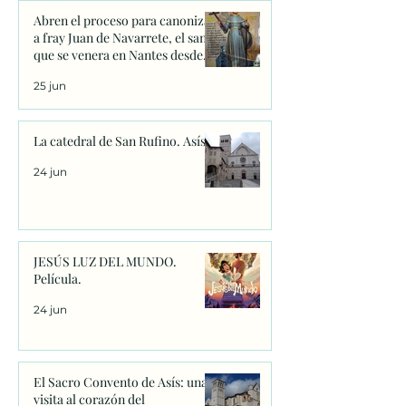
Abren el proceso para canonizar
a fray Juan de Navarrete, el santo
que se venera en Nantes desde
1528
25 jun
La catedral de San Rufino. Asís.
24 jun
JESÚS LUZ DEL MUNDO.
Película.
24 jun
El Sacro Convento de Asís: una
visita al corazón del