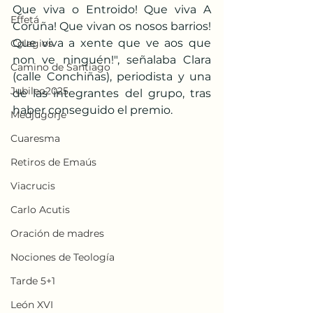
Que viva o Entroido! Que viva A 
Effetá
Coruña! Que vivan os nosos barrios! 
Que viva a xente que ve aos que 
Colegios
non ve ninguén!", señalaba Clara 
Camino de Santiago
(calle Conchiñas), periodista y una 
Jubileo2025
de las integrantes del grupo, tras 
haber conseguido el premio.
Medjugorje
Cuaresma
Retiros de Emaús
Viacrucis
Carlo Acutis
Oración de madres
Nociones de Teología
Tarde 5+1
León XVI