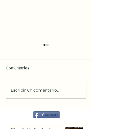
Comentarios
Escribir un comentario...
Estamos hechos para
El colegio Sant
cuidarnos.
FESD celebró el 
febrero su gala c
con recogida de
Compartir
y apoyo a Dano 
Coruña y Boanoi