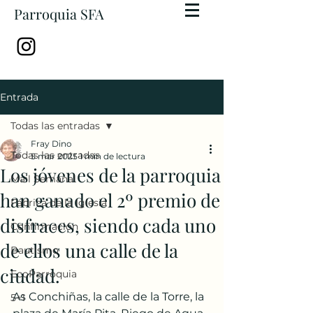
Parroquia SFA
Entrada
Todas las entradas
Fray Dino
Todas las entradas
5 mar 2025
1 min de lectura
Los jóvenes de la parroquia
Mail Semanal
han ganado el 2º premio de
Fábrica de la Iglesia
disfraces, siendo cada uno
Confirmación
de ellos una calle de la
Bautismo
ciudad.
EcoParroquia
As Conchiñas, la calle de la Torre, la 
5+1