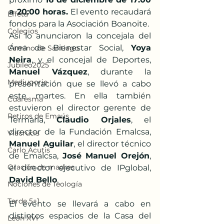
a 20:00 horas.
 El evento recaudará 
Effetá
fondos para la Asociación Boanoite.
Colegios
Así lo anunciaron la concejala del 
Área de Bienestar Social, 
Yoya 
Camino de Santiago
Neira
, y el concejal de Deportes, 
Jubileo2025
Manuel Vázquez
, durante la 
Medjugorje
presentación que se llevó a cabo 
este martes. En ella también 
Cuaresma
estuvieron el director gerente de 
Retiros de Emaús
Termaria, 
Claudio Orjales
, el 
director de la Fundación Emalcsa, 
Viacrucis
Manuel Aguilar
, el director técnico 
Carlo Acutis
de Emalcsa, 
José Manuel Orejón
, 
Oración de madres
el director ejecutivo de IPglobal, 
David Bello
.
Nociones de Teología
Tarde 5+1
El evento se llevará a cabo en 
distintos espacios de la Casa del 
León XVI