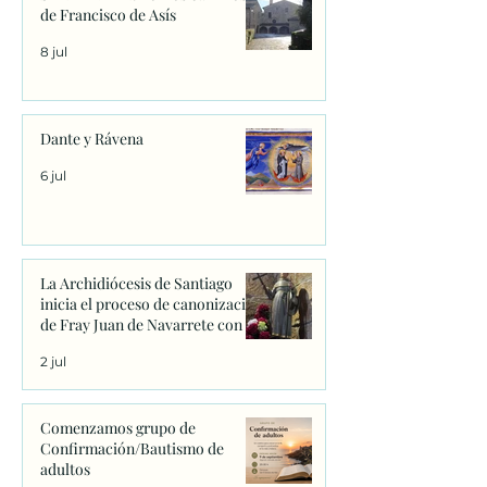
de Francisco de Asís
8 jul
Dante y Rávena
6 jul
La Archidiócesis de Santiago
inicia el proceso de canonización
de Fray Juan de Navarrete con la
firma de los primeros decretos
2 jul
en Sanxenxo
Comenzamos grupo de
Confirmación/Bautismo de
adultos