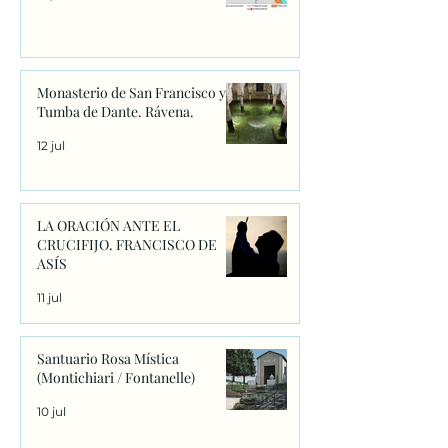
Monasterio de San Francisco y
Tumba de Dante. Rávena.
12 jul
LA ORACIÓN ANTE EL
CRUCIFIJO. FRANCISCO DE
ASÍS
11 jul
Santuario Rosa Mística
(Montichiari / Fontanelle)
10 jul