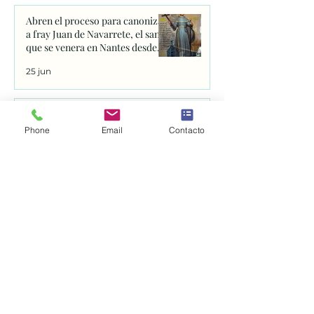
Abren el proceso para canonizar
a fray Juan de Navarrete, el santo
que se venera en Nantes desde
1528
25 jun
La catedral de San Rufino. Asís.
Phone
Email
Contacto
24 jun
JESÚS LUZ DEL MUNDO.
Película.
24 jun
El Sacro Convento de Asís: una
visita al corazón del