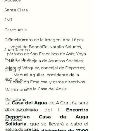
Abuelos
Santa Clara
JMJ
Catequesis
En el centro de la imagen: Ana López, 
Cafarnaúm
vocal de BoanoiTe; Natalio Saludes, 
Juan Jacobo
párroco de San Francisco de Asís; Yoya 
Espíritu de Asís
Neira, concejala de Asuntos Sociales; 
Manuel Vázquez, concejal de Deportes;  
Colegio
Manuel Aguilar, presidente de la 
800 años
Fundación Emalcsa, y otros directivos 
de la Casa del Agua
Matrimonio
Mis cabras
La 
Casa del Agua
 de A Coruña será 
2024, San José
el escenario del
 I Encontro 
Deportivo Casa da Auga 
San José
Solidaria
, que se llevará a cabo el 
Retiro de Emaús
próximo 
16 de diciembre de 17:00 