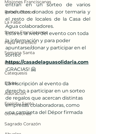
Misiones Franciscanas
entran en un sorteo de varios 
productos donados por termaria y 
Robert Barron
el resto de locales de la Casa del 
La Faba
Agua colaboradores.
Santos Franciscanos
Esta es la web del evento con toda 
la información y para poder 
Papa Francisco
apuntarse/donar y participar en el 
Semana Santa
sorteo 
https://casadelaguasolidaria.com
Pascua
¡GRACIAS! 🤗
Catequesis
Effetá
La inscripción al evento da 
derecho a participar en un sorteo 
Adoración
de regalos que acercan distintas 
Espíritu Santo
empresas colaboradoras, como 
una camiseta del Dépor firmada
Comuniones
Sagrado Corazón