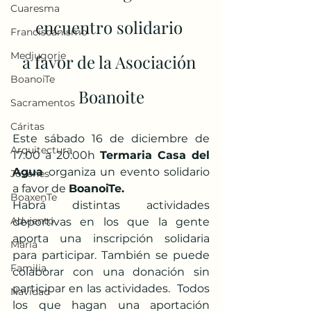
Cuaresma
encuentro solidario 
Franciscanismo
Medjugorje
a favor de la Asociación 
BoanoiTe
Boanoite
Sacramentos
Cáritas
Este sábado 16 de diciembre de 
Arquitectura
17:00 a 20:00h
 Termaria Casa del 
Agua 
organiza un evento solidario 
Jóvenes
a favor de 
BoanoiTe. 
BoaxenTe
Habrá distintas actividades 
Adviento
deportivas en los que la gente 
aporta una inscripción solidaria 
María
para participar. También se puede 
Familia
colaborar con una donación sin 
participar en las actividades.  Todos 
Navidad
los que hagan una aportación 