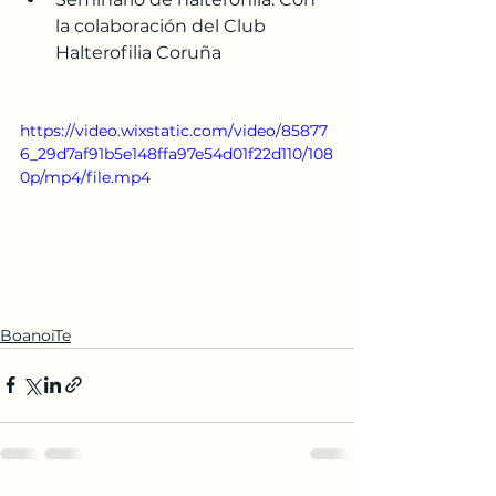
la colaboración del Club 
Halterofilia Coruña
https://video.wixstatic.com/video/85877
6_29d7af91b5e148ffa97e54d01f22d110/108
0p/mp4/file.mp4
BoanoiTe