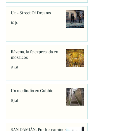
U2 - Street Of Dreams
10 jul
Rávena, la fe expresada en
mosaicos
9 jul
Un mediodía en Gubbio
9 jul
SAN DAMIÁN. Por los caminos