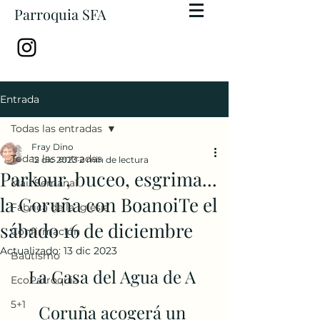
Parroquia SFA
Entrada
Todas las entradas
Fray Dino
Todas las entradas
12 dic 2023
2 min de lectura
Parkour, buceo, esgrima...
Mail Semanal
la Coruña con BoanoiTe el
Fábrica de la Iglesia
sábado 16 de diciembre
Confirmación
Actualizado:
13 dic 2023
Bautismo
La Casa del Agua de A 
EcoParroquia
5+1
Coruña acogerá un 