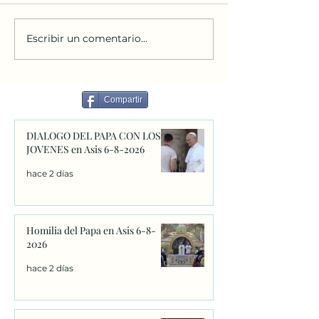
Escribir un comentario...
Personas extranjeras que
El Festival Inter
desean regularizar su
destinará su rec
situación
a personas sin h
través de Boanoi
Compartir
afectados por d
cerebral en A C
DIALOGO DEL PAPA CON LOS
JOVENES en Asis 6-8-2026
hace 2 días
Homilia del Papa en Asis 6-8-
2026
hace 2 días