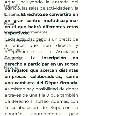
Agua, incluyendo la entrada del 
León XIV
edificio, las salas de actividades y la 
piscina. 
El recinto se convertirá en 
San Antonio de Padua
un gran centro multidisciplinar 
Nicea
en el que habrá diferentes retos 
Formación Permanente
deportivos.
Cada actividad tendrá un precio de 
San Francisco de Asís
4 euros que irán directa y 
J.Ratzinger
íntegramente a la Asociación 
Boanoite. La
 inscripción da 
Asís 2026
derecho a participar en un sorteo 
Historia
de regalos que acercan distintas 
empresas colaboradoras, como 
una camiseta del Dépor firmada
. 
Asimismo hay posibilidad de donar 
a través de una fila 0 que también 
da derecho al sorteo. Además, con 
la colaboración de Supercor, se 
pondrán contenedores para 