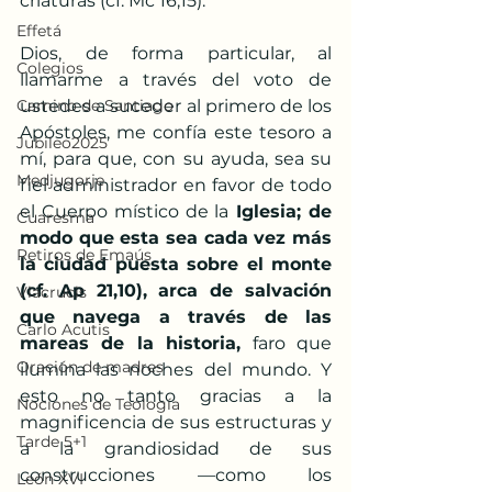
criaturas (cf. Mc 16,15).
Effetá
Dios, de forma particular, al 
Colegios
llamarme a través del voto de 
Camino de Santiago
ustedes a suceder al primero de los 
Apóstoles, me confía este tesoro a 
Jubileo2025
mí, para que, con su ayuda, sea su 
Medjugorje
fiel administrador en favor de todo 
el Cuerpo místico de la
 Iglesia; de 
Cuaresma
modo que esta sea cada vez más 
Retiros de Emaús
la ciudad puesta sobre el monte 
(cf. Ap 21,10), arca de salvación 
Viacrucis
que navega a través de las 
Carlo Acutis
mareas de la historia,
 faro que 
Oración de madres
ilumina las noches del mundo. Y 
esto no tanto gracias a la 
Nociones de Teología
magnificencia de sus estructuras y 
Tarde 5+1
a la grandiosidad de sus 
construcciones —como los 
León XVI