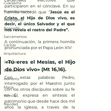
cardenales electores que 
Cuaresma
participaron en el cónclave. En su 
Franciscanismo
homilía recordó que “
Jesús es el 
Cristo, el Hijo de Dios vivo, es 
Medjugorje
decir, el único Salvador y el que 
BoanoiTe
nos revela el rostro del Padre”.
Sacramentos
A continuación, la primera homilía 
Cáritas
pronunciada por el Papa León XIV:
Arquitectura
«Tú eres el Mesías, el Hijo 
Jóvenes
de Dios vivo» (Mt 16,16). 
BoaxenTe
Con estas palabras Pedro, 
Adviento
interrogado por el Maestro junto 
María
con los otros discípulos sobre su fe 
en Él, expresa en síntesis el 
Familia
patrimonio que desde hace dos mil 
Navidad
años la Iglesia, a través de la 