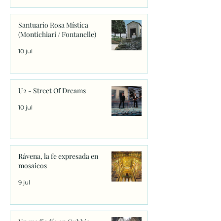
Santuario Rosa Mística
(Montichiari / Fontanelle)
10 jul
U2 - Street Of Dreams
10 jul
Rávena, la fe expresada en
mosaicos
9 jul