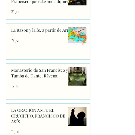
Francisco que este año adquiere
un significado único
31 jul
La Razón y la fe, a partir de Arrio
17 jul
Monasterio de San Francisco y
Tumba de Dante. Rávena.
12 jul
LA ORACIÓN ANTE EL
CRUCIFIJO. FRANCISCO DE
ASÍS
11 jul