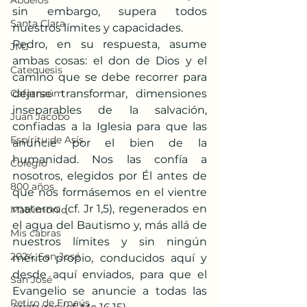
Abuelos
sin embargo, supera todos 
Santa Clara
nuestros límites y capacidades.
Pedro, en su respuesta, asume 
JMJ
ambas cosas: el don de Dios y el 
Catequesis
camino que se debe recorrer para 
Cafarnaúm
dejarse transformar, dimensiones 
inseparables de la salvación, 
Juan Jacobo
confiadas a la Iglesia para que las 
Espíritu de Asís
anuncie por el bien de la 
humanidad. Nos las confía a 
Colegio
nosotros, elegidos por Él antes de 
800 años
que nos formásemos en el vientre 
materno (cf. Jr 1,5), regenerados en 
Matrimonio
el agua del Bautismo y, más allá de 
Mis cabras
nuestros límites y sin ningún 
2024, San José
mérito propio, conducidos aquí y 
desde aquí enviados, para que el 
San José
Evangelio se anuncie a todas las 
Retiro de Emaús