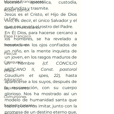
Misiones Franciscanas
sucesión apostólica, custodia, 
profundiza y trasmite.
Robert Barron
Jesús es el Cristo, el Hijo de Dios 
La Faba
vivo, es decir, el único Salvador y el 
que nos revela el rostro del Padre.
Santos Franciscanos
En Él Dios, para hacerse cercano a 
Papa Francisco
los hombres, se ha revelado a 
Semana Santa
nosotros en los ojos confiados de 
un niño, en la mente inquieta de 
Pascua
un joven, en los rasgos maduros de 
Catequesis
un hombre
 (cf. CONCILIO 
VATICANO II, Const. pastoral 
Effetá
Gaudium et spes, 22),
 hasta 
Adoración
aparecerse a los suyos, después de 
la resurrección, con su cuerpo 
Espíritu Santo
glorioso. Nos ha mostrado así un 
Comuniones
modelo de humanidad santa que 
Sagrado Corazón
todos podemos imitar, junto con la 
promesa de un destino eterno que, 