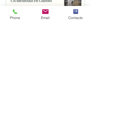
Un mediodía en Gubbio
9 jul
Phone
Email
Contacto
SAN DAMIÁN. Por los caminos
de Francisco de Asís
8 jul
Dante y Rávena
6 jul
La Archidiócesis de Santiago
inicia el proceso de canonización
de Fray Juan de Navarrete con la