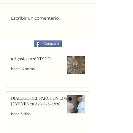
Escribir un comentario...
Carta de Fray León de Asís
¿Qué aporta la en
a los jóvenes.
RERUM NOVAR
Compartir
9 Agosto 2026 XIX TO
hace 16 horas
DIALOGO DEL PAPA CON LOS
JOVENES en Asis 6-8-2026
hace 3 días