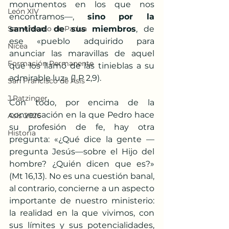
monumentos en los que nos 
León XIV
encontramos—, 
sino por la 
San Antonio de Padua
santidad de sus miembros
, de 
ese «pueblo adquirido para 
Nicea
anunciar las maravillas de aquel 
Formación Permanente
que los llamó de las tinieblas a su 
admirable luz» (1 P 2,9).
San Francisco de Asís
J.Ratzinger
Con todo, por encima de la 
conversación en la que Pedro hace 
Asís 2026
su profesión de fe, hay otra 
Historia
pregunta: «¿Qué dice la gente —
pregunta Jesús—sobre el Hijo del 
hombre? ¿Quién dicen que es?» 
(Mt 16,13). No es una cuestión banal, 
al contrario, concierne a un aspecto 
importante de nuestro ministerio: 
la realidad en la que vivimos, con 
sus límites y sus potencialidades, 