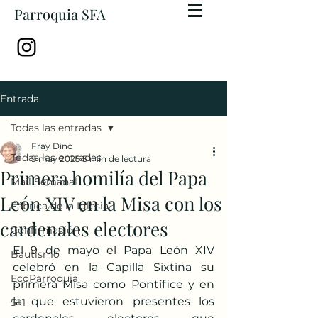
Parroquia SFA
Entrada
Todas las entradas
Fray Dino
Todas las entradas
9 may 2025
5 min de lectura
Primera homilía del Papa
Mail Semanal
León XIV en la Misa con los
Fábrica de la Iglesia
cardenales electores
Confirmación
El 9 de mayo el Papa León XIV 
Bautismo
celebró en la Capilla Sixtina su 
EcoParroquia
primera Misa como Pontífice y en 
la que estuvieron presentes los 
5+1