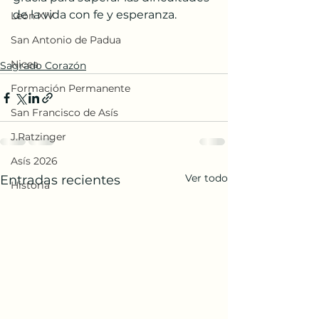
de la vida con fe y esperanza.
León XIV
San Antonio de Padua
Nicea
Sagrado Corazón
Formación Permanente
San Francisco de Asís
J.Ratzinger
Asís 2026
Ver todo
Entradas recientes
Historia