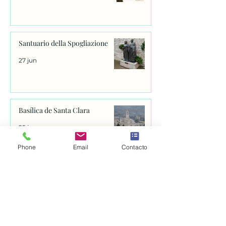
Santuario della Spogliazione
27 jun
Basílica de Santa Clara
25 jun
Phone
Email
Contacto
Abren el proceso para canonizar
a fray Juan de Navarrete, el santo
que se venera en Nantes desde
1528
25 jun