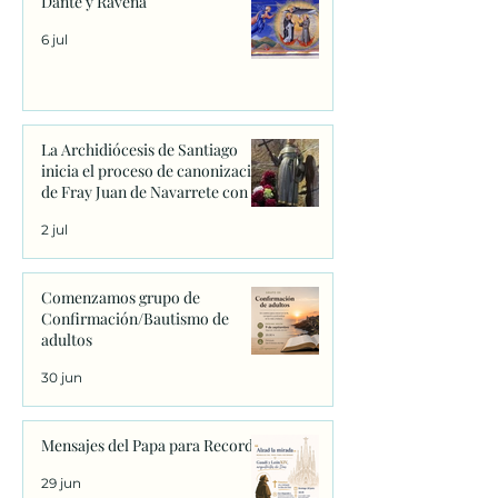
Dante y Rávena
6 jul
La Archidiócesis de Santiago
inicia el proceso de canonización
de Fray Juan de Navarrete con la
firma de los primeros decretos
2 jul
en Sanxenxo
Comenzamos grupo de
Confirmación/Bautismo de
adultos
30 jun
Mensajes del Papa para Recordar
29 jun