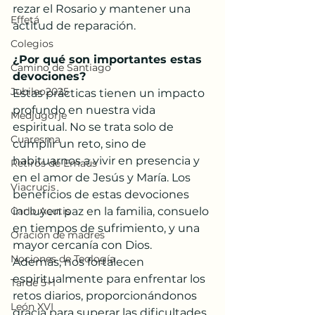
rezar el Rosario y mantener una 
Effetá
actitud de reparación.
Colegios
¿Por qué son importantes estas 
Camino de Santiago
devociones? 
Jubileo2025
Estas prácticas tienen un impacto 
profundo en nuestra vida 
Medjugorje
espiritual. No se trata solo de 
Cuaresma
cumplir un reto, sino de 
habituarnos a vivir en presencia y 
Retiros de Emaús
en el amor de Jesús y María. Los 
Viacrucis
beneficios de estas devociones 
Carlo Acutis
incluyen paz en la familia, consuelo 
en tiempos de sufrimiento, y una 
Oración de madres
mayor cercanía con Dios. 
Nociones de Teología
Además, nos fortalecen 
espiritualmente para enfrentar los 
Tarde 5+1
retos diarios, proporcionándonos 
León XVI
gracia para superar las dificultades 