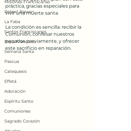
Misiones Franciscanas
práctica, gracias especiales para 
Robert Barron
vivir una muerte santa.
La Faba
La condición es sencilla: recibir la 
Santos Franciscanos
Comunión, confesar nuestros 
pecados previamente, y ofrecer 
Papa Francisco
este sacrificio en reparación.
Semana Santa
Pascua
Catequesis
Effetá
Adoración
Espíritu Santo
Comuniones
Sagrado Corazón