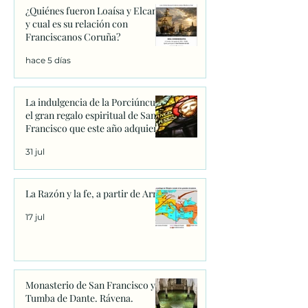
¿Quiénes fueron Loaísa y Elcano
y cual es su relación con
Franciscanos Coruña?
hace 5 días
La indulgencia de la Porciúncula:
el gran regalo espiritual de San
Francisco que este año adquiere
un significado único
31 jul
La Razón y la fe, a partir de Arrio
17 jul
Monasterio de San Francisco y
Tumba de Dante. Rávena.