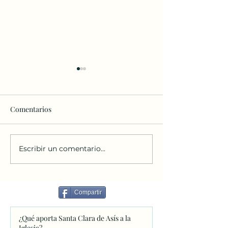
Comentarios
Escribir un comentario...
¿Cuando cae este año la
Vamos a consagr
fiesta del Sagrado
parroquia al Sag
Corazón de Jesús?
Corazón de Jesús
Compartir
¿Qué aporta Santa Clara de Asís a la
Iglesia?