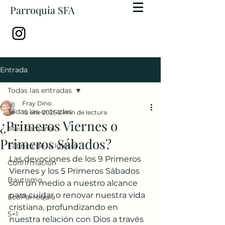
Parroquia SFA
Entrada
Todas las entradas
Fray Dino
Todas las entradas
10 ene 2025
2 min de lectura
¿Primeros Viernes o
Mail Semanal
Primeros Sábados?
Fábrica de la Iglesia
Las devociones de los 9 Primeros 
Confirmación
Viernes y los 5 Primeros Sábados 
Bautismo
son un medio a nuestro alcance 
para cuidar o renovar nuestra vida 
EcoParroquia
cristiana, profundizando en 
5+1
nuestra relación con Dios a través 