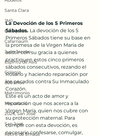
Abuelos
Santa Clara
JMJ
La Devoción de los 5 Primeros 
Sábados. 
La devoción de los 5 
Catequesis
Primeros Sábados tiene su base en 
Cafarnaúm
la promesa de la Virgen María de 
Juan Jacobo
asistir con su gracia a quienes 
practiquen estos cinco primeros 
Espíritu de Asís
sábados consecutivos, rezando el 
Colegio
Rosario y haciendo reparación por 
los pecados contra Su Inmaculado 
800 años
Corazón. 
Matrimonio
Este es un acto de amor y 
Mis cabras
reparación que nos acerca a la 
Virgen María, quien nos cubre con 
2024, San José
su protección maternal. Para 
San José
cumplir con esta devoción, es 
necesario confesarse, comulgar, 
Retiro de Emaús