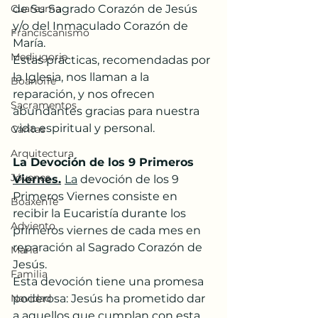
Cuaresma
de Su Sagrado Corazón de Jesús 
y/o del Inmaculado Corazón de 
Franciscanismo
María. 
Medjugorje
Estas prácticas, recomendadas por 
la Iglesia, nos llaman a la 
BoanoiTe
reparación, y nos ofrecen 
Sacramentos
abundantes gracias para nuestra 
vida espiritual y personal.
Cáritas
Arquitectura
La Devoción de los 9 Primeros 
Jóvenes
Viernes.
La
 devoción de los 9 
Primeros Viernes consiste en 
BoaxenTe
recibir la Eucaristía durante los 
Adviento
primeros viernes de cada mes en 
reparación al Sagrado Corazón de 
María
Jesús. 
Familia
Esta devoción tiene una promesa 
Navidad
poderosa: Jesús ha prometido dar 
a aquellos que cumplan con esta 