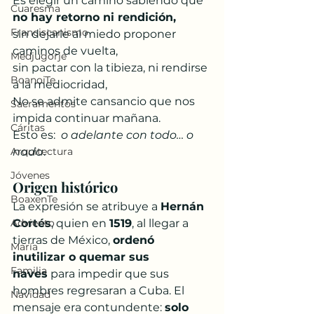
Es elegir un camino sabiendo que 
Cuaresma
no hay retorno ni rendición,
Franciscanismo
sin dejarle al miedo proponer 
caminos de vuelta, 
Medjugorje
sin pactar con la tibieza, ni rendirse 
BoanoiTe
a la mediocridad, 
No se admite cansancio que nos 
Sacramentos
impida continuar mañana. 
Cáritas
Esto es:  
o adelante con todo… o 
Arquitectura
nada
.
Jóvenes
Origen histórico
BoaxenTe
La expresión se atribuye a 
Hernán 
Adviento
Cortés
, quien en 
1519
, al llegar a 
tierras de México, 
ordenó 
María
inutilizar o quemar sus 
Familia
naves
 para impedir que sus 
hombres regresaran a Cuba. El 
Navidad
mensaje era contundente: 
solo 