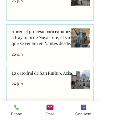
25 jun
Abren el proceso para canonizar
a fray Juan de Navarrete, el santo
que se venera en Nantes desde
1528
25 jun
La catedral de San Rufino. Asís.
24 jun
Phone
Email
Contacto
JESÚS LUZ DEL MUNDO.
Película.
24 jun