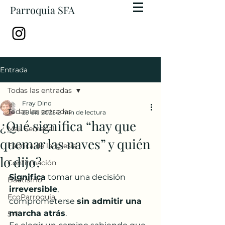
Parroquia SFA
Entrada
Todas las entradas
Fray Dino
Todas las entradas
29 dic 2025
2 min de lectura
¿Qué significa “hay que
Mail Semanal
quemar las naves” y quién
Fábrica de la Iglesia
lo dijo?
Confirmación
Significa
 tomar una decisión 
Bautismo
irreversible
, 
EcoParroquia
comprometerse 
sin admitir una 
marcha atrás
. 
5+1