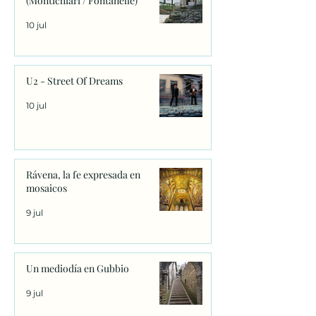
(Montichiari / Fontanelle)
10 jul
U2 - Street Of Dreams
10 jul
Rávena, la fe expresada en
mosaicos
9 jul
Un mediodía en Gubbio
9 jul