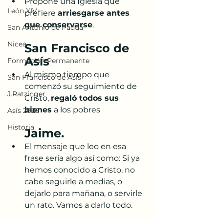
Propone una Iglesia que 
León XIV
prefiere 
arriesgarse antes 
que conservarse
.
San Antonio de Padua
Nicea
San Francisco de 
Asís
Formación Permanente
Al mismo tiempo que 
San Francisco de Asís
comenzó su seguimiento de 
J.Ratzinger
Cristo, 
regaló todos sus 
bienes
 a los pobres 
Asís 2026
Historia
Jaime.
El mensaje que leo en esa 
frase sería algo así como: Si ya 
hemos conocido a Cristo, no 
cabe seguirle a medias, o 
dejarlo para mañana, o servirle 
un rato. Vamos a darlo todo. 