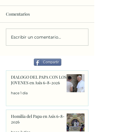
Comentarios
Escribir un comentario...
Retiro de Emaús
Debes conocer a
Hombres. 4-5 Abril
Acutis antes de s
canonización
Compartir
DIALOGO DEL PAPA CON LOS
JOVENES en Asis 6-8-2026
hace 1 día
Homilia del Papa en Asis 6-8-
2026