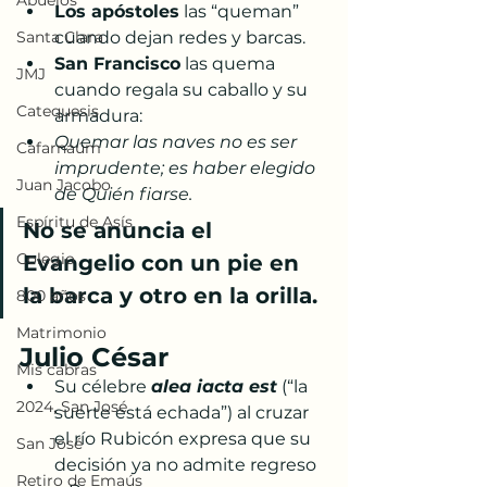
Abuelos
Los apóstoles
 las “queman” 
Santa Clara
cuando dejan redes y barcas.
San Francisco
 las quema 
JMJ
cuando regala su caballo y su 
Catequesis
armadura:
Quemar las naves no es ser 
Cafarnaúm
imprudente; es haber elegido 
Juan Jacobo
de Quién fiarse.
Espíritu de Asís
No se anuncia el 
Colegio
Evangelio con un pie en 
la barca y otro en la orilla.
800 años
Matrimonio
Julio César
Mis cabras
Su célebre 
alea iacta est
 (“la 
2024, San José
suerte está echada”) al cruzar 
el río Rubicón expresa que su 
San José
decisión ya no admite regreso 
Retiro de Emaús