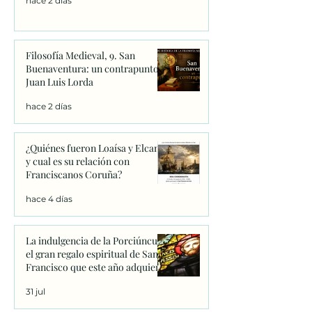
hace 2 días
Filosofía Medieval, 9. San
Buenaventura: un contrapunto.
Juan Luis Lorda
hace 2 días
¿Quiénes fueron Loaísa y Elcano
y cual es su relación con
Franciscanos Coruña?
hace 4 días
La indulgencia de la Porciúncula:
el gran regalo espiritual de San
Francisco que este año adquiere
un significado único
31 jul