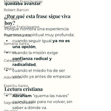
Misiones Franciscanas
quedaba avanzar
.
Robert Barron
¿Por qué esta frase sigue viva 
La Faba
hoy?
Santos Franciscanos
Porque nombra una experiencia 
humana y espiritual muy profunda:
Papa Francisco
cuando seguir igual 
ya no es 
Semana Santa
una opción
,
Pascua
cuando la misión exige 
confianza radical y 
Catequesis
radicalidad
,
Effetá
cuando el miedo ha de ser 
vencido ya antes de empezar.
Adoración
Espíritu Santo
Lectura cristiana
Comuniones
Abraham
 “quema las naves” 
cuando sale para no volver, sin 
Sagrado Corazón
saber a dónde va.