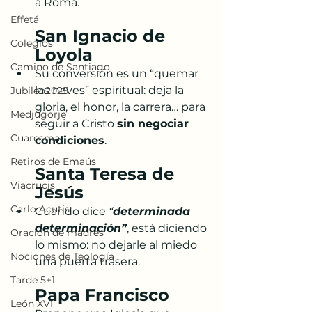
a Roma.
Effetá
San Ignacio de 
Colegios
Loyola
Camino de Santiago
Su conversión es un “quemar 
las naves” espiritual: deja la 
Jubileo2025
gloria, el honor, la carrera… para 
Medjugorje
seguir a Cristo 
sin negociar 
Cuaresma
condiciones
.
Retiros de Emaús
Santa Teresa de 
Viacrucis
Jesús
Carlo Acutis
Cuando dice 
“
determinada 
determinación”
, está diciendo 
Oración de madres
lo mismo: no dejarle al miedo 
Nociones de Teología
una puerta trasera.
Tarde 5+1
Papa Francisco
León XVI