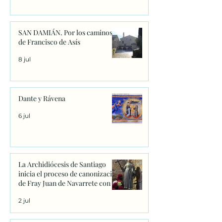
SAN DAMIÁN. Por los caminos
de Francisco de Asís
8 jul
Dante y Rávena
6 jul
La Archidiócesis de Santiago
inicia el proceso de canonización
de Fray Juan de Navarrete con la
firma de los primeros decretos
2 jul
en Sanxenxo