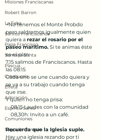
Misiones Franciscanas
Robert Barron
La Faba
+No tenemos el Monte Probdo 
pero saldremos igualmente quien 
Santos Franciscanos
quiera a 
rezar el rosario por el 
Papa Francisco
paseo marítimo.
 Si te animas éste 
es el plan:
Semana Santa
7,15 salimos de Franciscanos. Hasta 
Pascua
las 08:15
Catequesis
Cada uno se une cuando quiera y 
se va a su trabajo cuando tenga 
Effetá
que irse.
Adoración
Y quien no tenga prisa:
    08,15 Laudes con la comunidad
Espíritu Santo
    08,30h: Invito a un café.
Comuniones
Recuerda que la Iglesia suple.
Sagrado Corazón
Hay una iglesia rezando por ti 