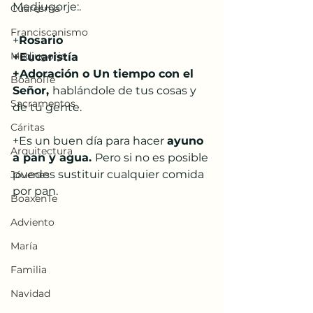
Medjugorje:. 
Cuaresma
Franciscanismo
+
Rosario
Medjugorje
+Eucaristía
+Adoración o Un tiempo con el 
BoanoiTe
Señor, 
hablándole de tus cosas y 
Sacramentos
de tu gente.
Cáritas
+Es un buen día para hacer 
ayuno 
Arquitectura
a pan y agua. 
Pero si no es posible 
puedes sustituir cualquier comida 
Jóvenes
por pan.
BoaxenTe
Adviento
María
Familia
Navidad