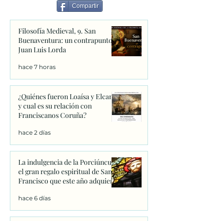
los peregrinos d
Compartir
conversión
Filosofía Medieval, 9. San
Buenaventura: un contrapunto.
Juan Luis Lorda
hace 7 horas
¿Quiénes fueron Loaísa y Elcano
y cual es su relación con
Franciscanos Coruña?
hace 2 días
La indulgencia de la Porciúncula:
el gran regalo espiritual de San
Francisco que este año adquiere
un significado único
hace 6 días