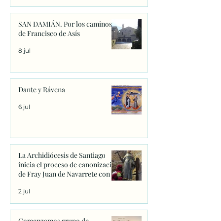
SAN DAMIÁN. Por los caminos
de Francisco de Asís
8 jul
Dante y Rávena
6 jul
La Archidiócesis de Santiago
inicia el proceso de canonización
de Fray Juan de Navarrete con la
firma de los primeros decretos
2 jul
en Sanxenxo
Comenzamos grupo de