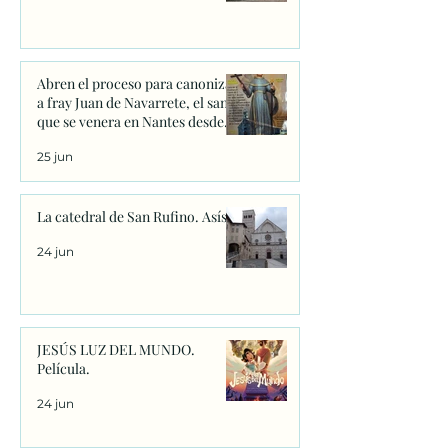
Abren el proceso para canonizar
a fray Juan de Navarrete, el santo
que se venera en Nantes desde
1528
25 jun
La catedral de San Rufino. Asís.
24 jun
JESÚS LUZ DEL MUNDO.
Película.
24 jun