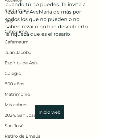
Abuelos
cuando tú no puedes. Te invito a 
Santa Clara
rezar una AveMaría de más por 
todos los que no pueden o no 
JMJ
saben rezar o no han descubierto 
Catequesis
la riqueza que es el rosario
Cafarnaúm
Juan Jacobo
Espíritu de Asís
Colegio
800 años
Matrimonio
Mis cabras
Inicio web
2024, San José
San José
Retiro de Emaús