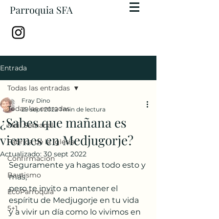
Parroquia SFA
Entrada
Todas las entradas
Fray Dino
Todas las entradas
29 sept 2022
1 min de lectura
¿Sabes que mañana es
Mail Semanal
viernes en Medjugorje?
Fábrica de la Iglesia
Actualizado:
30 sept 2022
Confirmación
Seguramente ya hagas todo esto y 
Bautismo
más, 
pero te invito a mantener el 
EcoParroquia
espíritu de Medjugorje en tu vida
5+1
y a vivir un día como lo vivimos en 