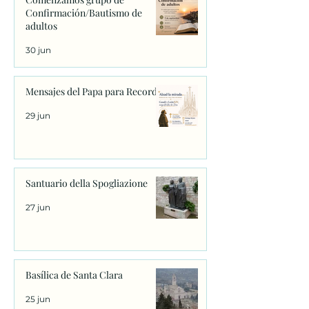
Confirmación/Bautismo de
adultos
30 jun
Mensajes del Papa para Recordar
29 jun
Santuario della Spogliazione
27 jun
Basílica de Santa Clara
25 jun