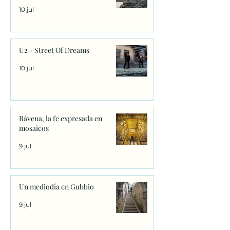
10 jul
U2 - Street Of Dreams
10 jul
Rávena, la fe expresada en
mosaicos
9 jul
Un mediodía en Gubbio
9 jul