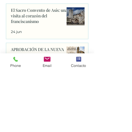
El Sacro Convento de Asís: una
visita al corazón del
franciscanismo
24 jun
APROBACIÓN DE LA NUEVA
REGLA DE LA ORDEN
FRANCISCANA SEGLAR.
Phone
Email
Contacto
24 jun
Catedral de Spoleto
23 jun
La rectitud que ha de sostener