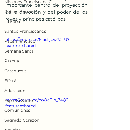
Misiones Franciscanas
importante centro de proyección 
Robert Barron
de la devoción y del poder de los 
reyes y príncipes católicos.
La Faba
Santos Franciscanos
https://youtu.be/MadtjpwPJhU?
Papa Francisco
feature=shared
Semana Santa
Pascua
Catequesis
Effetá
Adoración
https://youtu.be/poOeFIb_74Q?
Espíritu Santo
feature=shared
Comuniones
Sagrado Corazón