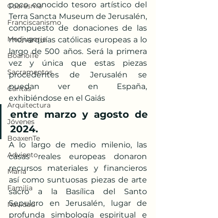
poco conocido tesoro artístico del 
Cuaresma
Terra Sancta Museum de Jerusalén, 
Franciscanismo
compuesto de donaciones de las 
Medjugorje
monarquías católicas europeas a lo 
largo de 500 años. Será la primera 
BoanoiTe
vez y única que estas piezas 
Sacramentos
procedentes de Jerusalén se 
puedan ver en España, 
Cáritas
exhibiéndose en el Gaiás 
Arquitectura
entre marzo y agosto de 
Jóvenes
2024.
BoaxenTe
A lo largo de medio milenio, las 
Adviento
casas reales europeas donaron 
recursos materiales y financieros 
María
así como suntuosas piezas de arte 
Familia
sacro a la Basílica del Santo 
Sepulcro en Jerusalén, lugar de 
Navidad
profunda simbología espiritual e 