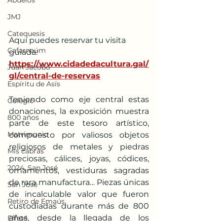
Abuelos
JMJ
Catequesis
Aquí puedes reservar tu visita 
Cafarnaúm
guiada: 
https://www.cidadedacultura.gal/
Juan Jacobo
gl/central-de-reservas
Espíritu de Asís
Teniendo como eje central estas 
Colegio
donaciones, la exposición muestra 
800 años
parte de este tesoro artístico, 
Matrimonio
compuesto por valiosos objetos 
religiosos de metales y piedras 
Mis cabras
preciosas, cálices, joyas, códices, 
2024, San José
ornamentos, vestiduras sagradas 
de rara manufactura… Piezas únicas 
San José
de incalculable valor que fueron 
Retiro de Emaús
custodiadas durante más de 800 
años, desde la llegada de los 
Effetá