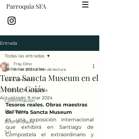
Parroquia SFA
Entrada
Todas las entradas
Fray Dino
Todas las entradas
9 mar 2024
2 min de lectura
Terra Sancta Museum en el
Mail Semanal
Monte Gaiás
Fábrica de la Iglesia
Actualizado:
9 mar 2024
Confirmación
Tesoros reales. Obras maestras 
Bautismo
del Terra Sancta Museum
es una exposición internacional 
EcoParroquia
que exhibirá en Santiago de 
5+1
Compostela el extraordinario y 