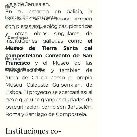
vieja de Jerusalén.
Nicea
En su estancia en Galicia, la 
Formación Permanente
exposición se completará también 
con piezas arqueológicas, pictóricas 
San Francisco de Asís
y otras obras singulares de 
J.Ratzinger
instituciones gallegas como 
el 
Museo de Tierra Santa del 
Asís 2026
compostelano Convento de San 
Historia
Francisco
 y el Museo de las 
Retiros de Emaús
Peregrinaciones, y también de 
fuera de Galicia como el propio 
Museu Calouste Gulbenkian, de 
Lisboa. El proyecto se acercará así al 
nexo que une grandes ciudades de 
peregrinación como son Jerusalén, 
Roma y Santiago de Compostela.
Instituciones co-