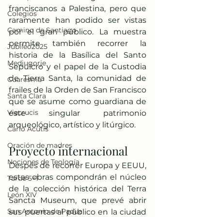
franciscanos a Palestina, pero que 
Colegios
raramente han podido ser vistas 
Camino de Santiago
por el gran público. La muestra 
permite también recorrer la 
Jubileo2025
historia de la Basílica del Santo 
Medjugorje
Sepulcro y el papel de la Custodia 
de Tierra Santa, la comunidad de 
Cuaresma
frailes de la Orden de San Francisco 
Santa Clara
que se asume como guardiana de 
Viacrucis
este singular patrimonio 
arqueológico, artístico y litúrgico.
Carlo Acutis
Oración de madres
Proyecto internacional
Nociones de Teología
Despés de recorrer Europa y EEUU, 
estas obras compondrán el núcleo 
Tarde 5+1
de la colección histórica del Terra 
León XIV
Sancta Museum, que prevé abrir 
San Antonio de Padua
sus puertas al público en la ciudad 