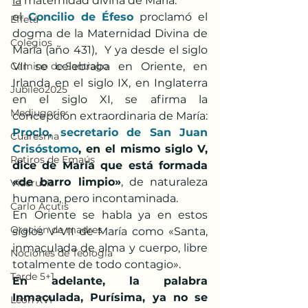
la
 maternidad divina de María.  
el 
Concilio de Éfeso
 proclamó el 
Effetá
dogma de la Maternidad Divina de 
Colegios
María (año 431),  Y ya desde el siglo 
Camino de Santiago
VII se celebraba en Oriente, en 
Irlanda en el siglo IX, en Inglaterra 
Jubileo2025
en el siglo XI, se afirma la 
Medjugorje
concepción extraordinaria de María:
Proclo, secretario de San Juan 
Cuaresma
Crisóstomo
, en el mismo siglo V, 
Retiros de Emaús
dice de María que está formada 
«de barro limpio»
, de naturaleza 
Viacrucis
humana, pero incontaminada.
Carlo Acutis
En Oriente se habla ya en estos 
Oración de madres
siglos V-VII de María como «Santa, 
inmaculada de alma y cuerpo, libre 
Nociones de Teología
totalmente de todo contagio».
Tarde 5+1
En adelante, la palabra 
Inmaculada, Purísima, ya no se 
León XVI