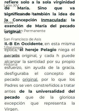
refiere solo a la sola virginidad 
León XIV
de María. Sino que va 
San Antonio de Padua
significando también la idea de 
la Concepción 
Inmaculada
: la 
Nicea
exención de María del pecado 
Formación Permanente
original.
San Francisco de Asís
II.-B En Occidente
, en esta misma 
J.Ratzinger
época,
 el hereje Pelagio 
niega el 
pecado original, y cada h puede 
Asís 2026
alcanzar la santidad por su propio 
Historia
esfuerzo, sin ayuda de la gracia. 
desfiguraba el concepto de 
pecado 
original.
 por lo que los 
Padres se ven constreñidos a tratar 
antes 
de la universalidad del 
pecado
 que de la gloriosa 
excepción que representa la 
Virgen.