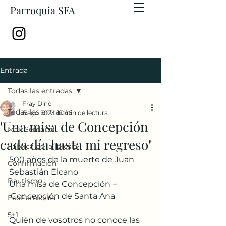
Parroquia SFA
Entrada
Todas las entradas
Fray Dino
Todas las entradas
6 ago 2024
12 min de lectura
'Una misa de Concepción
Mail Semanal
cada día hasta mi regreso"
Fábrica de la Iglesia
500 años de la muerte de Juan 
Confirmación
Sebastián Elcano
Bautismo
Una misa de Concepción = 
'Concepción de Santa Ana'
EcoParroquia
5+1
Quién de vosotros no conoce las 