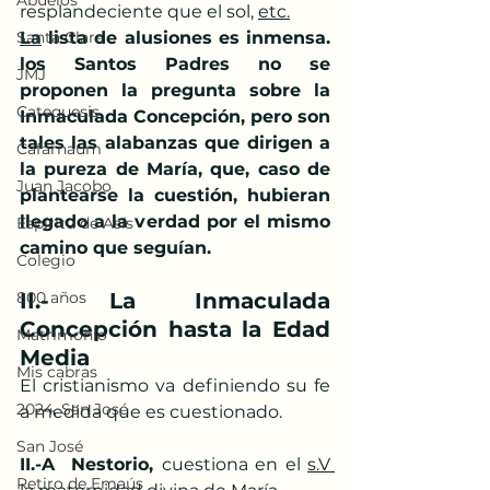
Abuelos
resplandeciente que el sol, 
etc.
Santa Clara
La
 lista de alusiones es inmensa. 
los Santos Padres no se 
JMJ
proponen la pregunta sobre la 
Catequesis
Inmaculada Concepción, pero son 
tales las alabanzas que dirigen a 
Cafarnaúm
la pureza de María, que, caso de 
Juan Jacobo
plantearse la cuestión, hubieran 
llegado a la verdad por el mismo 
Espíritu de Asís
camino que seguían.
Colegio
800 años
II.- La Inmaculada 
Concepción hasta la Edad 
Matrimonio
Media
Mis cabras
El cristianismo va definiendo su fe 
2024, San José
a medida que es cuestionado.
San José
II.-A  Nestorio, 
cuestiona en el 
s.V 
Retiro de Emaús