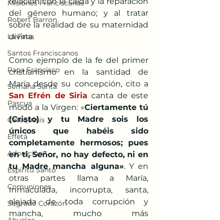
relación con la caída y la reparación 
Misiones Franciscanas
del género humano; y al tratar 
Robert Barron
sobre la realidad de su maternidad 
La Faba
divina.
Santos Franciscanos
Como ejemplo de la fe del primer 
Papa Francisco
cristianismo en la santidad de 
María desde su concepción, cito a
Semana Santa
San Efrén de Siria 
canta de este 
Pascua
modo a la Virgen: «
Ciertamente tú 
(Cristo) y tu Madre sois los 
Catequesis
únicos que habéis sido 
Effetá
completamente hermosos; pues 
Adoración
en ti, Señor, no hay defecto, ni en 
tu Madre mancha alguna»
. Y en 
Espíritu Santo
otras partes llama a María, 
Comuniones
Inmaculada, incorrupta, santa, 
alejada de toda corrupción y 
Sagrado Corazón
mancha, mucho más 