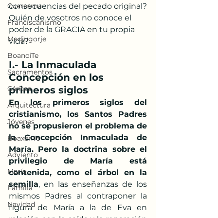
Cuaresma
consecuencias del pecado original?
Quién de vosotros no conoce el 
Franciscanismo
poder de la GRACIA en tu propia 
Medjugorje
vida?
BoanoiTe
I.- La Inmaculada 
Sacramentos
Concepción en los 
Cáritas
primeros siglos
En los primeros siglos del 
Arquitectura
cristianismo, los Santos Padres 
Jóvenes
no se propusieron el problema de 
la Concepción Inmaculada de 
BoaxenTe
María. Pero la doctrina sobre el 
Adviento
privilegio de María está 
María
contenida, como el árbol en la 
semilla
, en las enseñanzas de los 
Familia
mismos Padres al contraponer la 
Navidad
figura de María a la de Eva en 