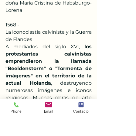
doña María Cristina de Habsburgo-
Lorena
1568 -
La iconoclastia calvinista y la Guerra 
de Flandes
A mediados del siglo XVI, 
los 
protestantes calvinistas 
emprendieron la llamada 
"Beeldenstorm" o "Tormenta de 
imágenes" en el territorio de la 
actual Holanda
, destruyendo 
numerosas imágenes e iconos 
religiosos. Muchas obras de arte 
sacro acabaron destruidas como 
Phone
Email
Contacto
consecuencia de esa ola de 
fanatismo. Otras fueron salvadas 
por los católicos de Flandes 
escondiéndolas en los lugares más 