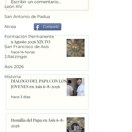
Escribir un comentario...
Concurso fotográfico
¿Qué celebramos 
León XIV
sobre el Cántico de las
Noviembre?
Criaturas
San Antonio de Padua
Nicea
Compartir
Formación Permanente
9 Agosto 2026 XIX TO
San Francisco de Asís
hace 14 horas
J.Ratzinger
Asís 2026
Historia
DIALOGO DEL PAPA CON LOS
JOVENES en Asis 6-8-2026
hace 3 días
Homilia del Papa en Asis 6-8-
2026