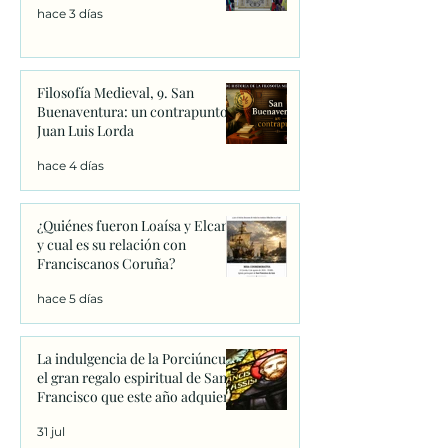
hace 3 días
Filosofía Medieval, 9. San
Buenaventura: un contrapunto.
Juan Luis Lorda
hace 4 días
¿Quiénes fueron Loaísa y Elcano
y cual es su relación con
Franciscanos Coruña?
hace 5 días
La indulgencia de la Porciúncula:
el gran regalo espiritual de San
Francisco que este año adquiere
un significado único
31 jul