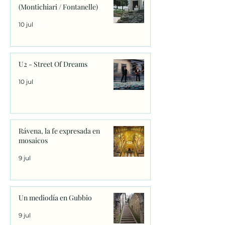
(Montichiari / Fontanelle)
10 jul
U2 - Street Of Dreams
10 jul
Rávena, la fe expresada en
mosaicos
9 jul
Un mediodía en Gubbio
9 jul