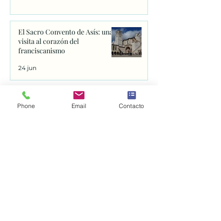
El Sacro Convento de Asís: una
visita al corazón del
franciscanismo
24 jun
APROBACIÓN DE LA NUEVA
Phone
Email
Contacto
REGLA DE LA ORDEN
FRANCISCANA SEGLAR.
24 jun
Catedral de Spoleto
23 jun