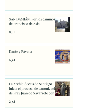
SAN DAMIÁN. Por los caminos
de Francisco de Asís
8 jul
Dante y Rávena
6 jul
La Archidiócesis de Santiago
inicia el proceso de canonización
de Fray Juan de Navarrete con la
firma de los primeros decretos
2 jul
en Sanxenxo