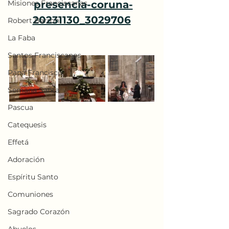
Misiones Franciscanas
presencia-coruna-
20231130_3029706
Robert Barron
La Faba
Santos Franciscanos
Papa Francisco
Semana Santa
Pascua
Catequesis
Effetá
Adoración
Espíritu Santo
Comuniones
Sagrado Corazón