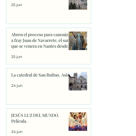
25 jun
Abren el proceso para canonizar
a fray Juan de Navarrete, el santo
que se venera en Nantes desde
1528
25 jun
La catedral de San Rufino. Asís.
24 jun
JESÚS LUZ DEL MUNDO.
Película.
24 jun