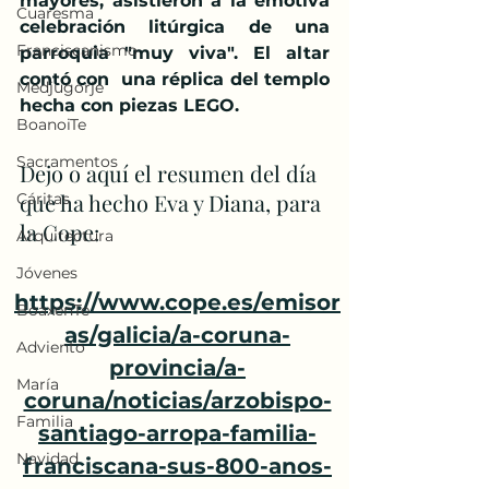
mayores, asistieron a la emotiva  
Cuaresma
celebración litúrgica de una 
Franciscanismo
parroquia "muy viva". El altar 
contó con  una réplica del templo 
Medjugorje
hecha con piezas LEGO.
BoanoiTe
Sacramentos
Dejo o aquí el resumen del día 
que ha hecho Eva y Diana, para 
Cáritas
la Cope: 
Arquitectura
Jóvenes
https://www.cope.es/emisor
BoaxenTe
as/galicia/a-coruna-
Adviento
provincia/a-
María
coruna/noticias/arzobispo-
Familia
santiago-arropa-familia-
Navidad
franciscana-sus-800-anos-