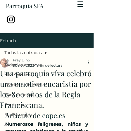
Parroquia SFA
Entrada
Todas las entradas
Fray Dino
Todas las entradas
30 nov 2023
1 min de lectura
Una parroquia víva celebró
Mail Semanal
una emotiva eucaristía por
Fábrica de la Iglesia
los 800 años de la Regla
Confirmación
Franciscana.
Bautismo
Artículo de 
cope.es
EcoParroquia
Numerosos feligreses, niños y 
5+1