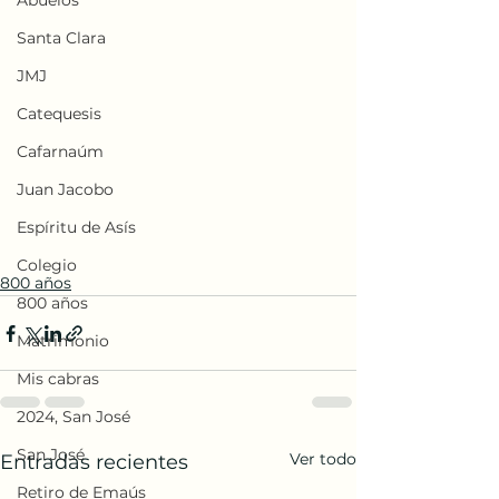
Abuelos
Santa Clara
JMJ
Catequesis
Cafarnaúm
Juan Jacobo
Espíritu de Asís
Colegio
800 años
800 años
Matrimonio
Mis cabras
2024, San José
San José
Ver todo
Entradas recientes
Retiro de Emaús