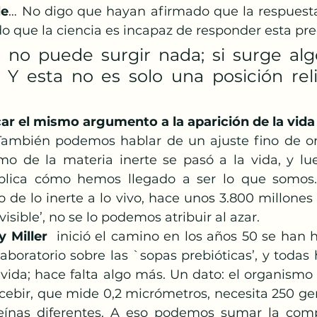
le
… No digo que hayan afirmado que la respuesta 
o que la ciencia es incapaz de responder esta pr
 no puede surgir nada; si surge alg
. Y esta no es solo una posición reli
ar el mismo argumento a la aparición de la vida 
ambién podemos hablar de un ajuste fino de ord
mo de la materia inerte se pasó a la vida, y l
plica cómo hemos llegado a ser lo que somos.
o de lo inerte a lo vivo, hace unos 3.800 millones
isible’, no se lo podemos atribuir al azar. 
y Miller
  inició el camino en los años 50 se han
boratorio sobre las `sopas prebióticas’, y todas 
r vida; hace falta algo más. Un dato: el organism
bir, que mide 0,2 micrómetros, necesita 250 gen
eínas diferentes. A eso podemos sumar la compl