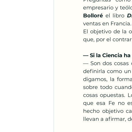
Santos Franciscanos
empresario y teól
Bolloré
 el libro 
D
ventas en Francia.
Adoración
Espíritu S
El objetivo de la 
que, por el contra
— Si la Ciencia h
— Son dos cosas d
definirla como un 
digamos, la forma
sobre todo cuando
cosas opuestas. L
que esa Fe no es 
hecho objetivo ca
llevan a afirmar, d