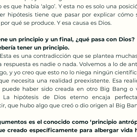
 es que había ‘algo’. Y esta no es solo una posición
ier hipótesis tiene que pasar por explicar cómo s
por qué se produce. Y esa causa es Dios.
ene un principio y un final, ¿qué pasa con Dios? 
bería tener un principio.
Esta es una contradicción que se plantea muchas
a respuesta es nadie o nada. Volvemos a lo de ante
go, y yo creo que esto no lo niega ningún científic
 que necesita una realidad preexistente. Esa real
o puede haber sido creada en otro Big Bang o v
a. La hipótesis de Dios eterno encaja perfec
cir, que hubo algo que creó o dio origen al Big Ba
umentos es el conocido como ‘principio antrópi
fue creado específicamente para albergar vida 