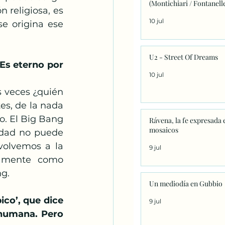
(Montichiari / Fontanell
 religiosa, es 
10 jul
e origina ese 
U2 - Street Of Dreams
Es eterno por 
10 jul
 veces ¿quién 
s, de la nada 
o. El Big Bang 
Rávena, la fe expresada 
mosaicos
idad no puede 
olvemos a la 
9 jul
tamente como 
ng.
Un mediodía en Gubbio
co’, que dice 
9 jul
humana. Pero 