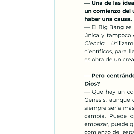
— Una de las idea
un comienzo del u
haber una causa, 
— El Big Bang es 
única y tampoco d
Ciencia. U
tiliz
científicos, para l
es obra de un crea
— Pero centrándon
Dios?
— Que hay un comi
Génesis, aunque d
siempre sería más d
cambia. Puede q
empezar, puede que
comienzo del espa