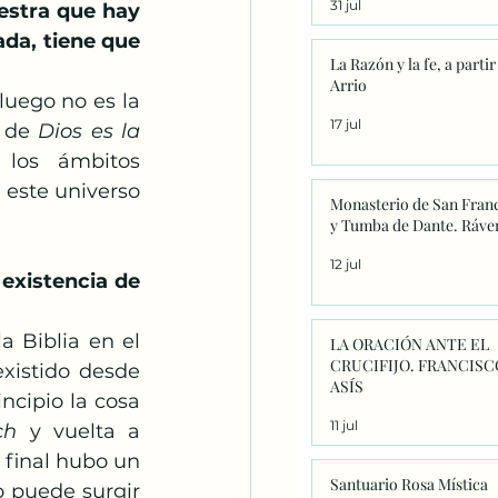
31 jul
significado único
estra que hay 
da, tiene que 
La Razón y la fe, a partir
Arrio
uego no es la 
17 jul
 de 
Dios es la 
los ámbitos 
 este universo 
Monasterio de San Fran
y Tumba de Dante. Ráve
12 jul
xistencia de 
 Biblia en el 
LA ORACIÓN ANTE EL
CRUCIFIJO. FRANCISC
xistido desde 
ASÍS
ncipio la cosa 
11 jul
ch
 y vuelta a 
final hubo un 
Santuario Rosa Mística
 puede surgir 