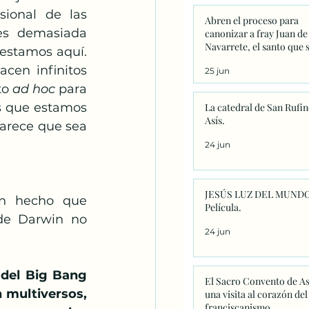
ional de las 
Abren el proceso para
es demasiada 
canonizar a fray Juan de
Navarrete, el santo que 
estamos aquí. 
venera en Nantes desde 
en infinitos 
25 jun
o 
ad hoc
 para 
s que estamos 
La catedral de San Rufin
Asís.
arece que sea 
24 jun
JESÚS LUZ DEL MUNDO
n hecho que 
Película.
de Darwin no 
24 jun
del Big Bang 
El Sacro Convento de As
multiversos, 
una visita al corazón del
franciscanismo