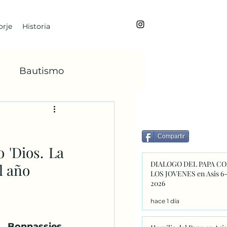
rje
Historia
Bautismo
BoanoiTe
Compartir
 'Dios. La 
dviento
María
DIALOGO DEL PAPA C
l año
LOS JOVENES en Asis 6
2026
Faba
hace 1 día
r Bonnassies
, 