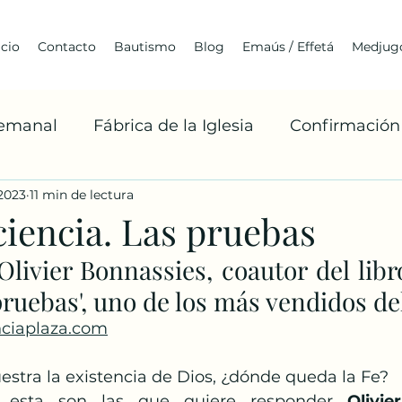
icio
Contacto
Bautismo
Blog
Emaús / Effetá
Medjugo
Semanal
Fábrica de la Iglesia
Confirmación
 2023
11 min de lectura
Cuaresma
Franciscanismo
Medjugorje
ciencia. Las pruebas
Olivier Bonnassies, coautor del libro
Arquitectura
Jóvenes
BoaxenTe
A
pruebas', uno de los más vendidos de
nciaplaza.com
Misiones Franciscanas
Robert Barron
La 
estra la existencia de Dios, ¿dónde queda la Fe? 
 esta son las que quiere responder 
Olivie