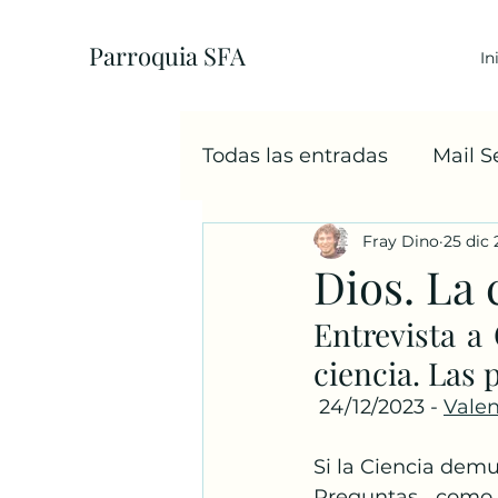
Parroquia SFA
In
Todas las entradas
Mail 
Fray Dino
25 dic
EcoParroquia
5+1
Dios. La 
Entrevista a 
Sacramentos
Cáritas
ciencia. Las 
 24/12/2023 - 
Vale
Familia
Navidad
Si la Ciencia demu
Preguntas como