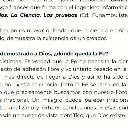
Papa Francisco
Semana Santa
Pascua
ogo francés que firma con el ingeniero informátic
ios. La Ciencia. Las pruebas
(Ed. Funambulista)
 
anto
obra no es nuevo: defender que la ciencia no nieg
rio, demuestra la existencia de un creador. 
a demostrado a Dios, ¿dónde queda la Fe?
istintas. Es verdad que la Fe no necesita la cie
acto de adhesión libre y voluntario basado en la c
 más directa de llegar a Dios y así lo ha sido du
 no existía la ciencia. Pero la Fe se basa en la 
o que precisamente buscamos con nuestro libro 
irracional. Un milagro puede parecer irraciona
be analizarlo y extraer conclusiones. Y esas con
esde un punto de vista científico, que Dios existe.