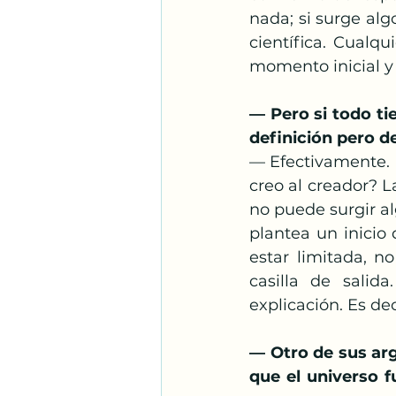
nada; si surge algo
científica. Cualqu
momento inicial y 
— Pero si todo ti
definición pero de
— Efectivamente. 
creo al creador? L
no puede surgir al
plantea un inicio
estar limitada, n
casilla de salid
explicación. Es de
— Otro de sus arg
que el universo 