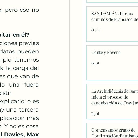
, pero eso no 
SAN DAMIÁN. Por los
caminos de Francisco de
8 jul
itar en él?
iones previas 
 datos pueden 
Dante y Rávena
mplo, tenemos 
6 jul
, la carga del 
es que van de 
lo una fuera 
La Archidiócesis de San
stir. 
inicia el proceso de
plicarlo: o es 
canonización de Fray Ju
Navarrete con la firma d
y una tercera 
2 jul
primeros decretos en
plicación más 
Sanxenxo
. Y no es cosa 
Comenzamos grupo de
l Davies, Max 
Confirmación/Bautismo