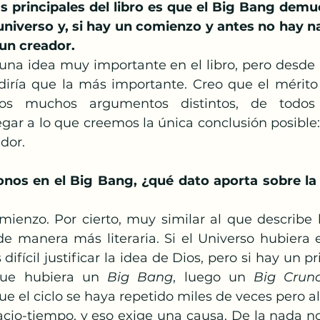
s principales del libro es que el Big Bang demu
niverso y, si hay un comienzo y antes no hay na
un creador.
una idea muy importante en el libro, pero desde l
iría que la más importante. Creo que el mérito
amos muchos argumentos distintos, de todos 
legar a lo que creemos la única conclusión posible:
dor.
os en el Big Bang, ¿qué dato aporta sobre la e
enzo. Por cierto, muy similar al que describe la
e manera más literaria. Si el Universo hubiera e
ifícil justificar la idea de Dios, pero si hay un pri
ue hubiera un 
Big Bang
, luego un 
Big Crun
 el ciclo se haya repetido miles de veces pero al 
cio-tiempo, y eso exige una causa. De la nada no