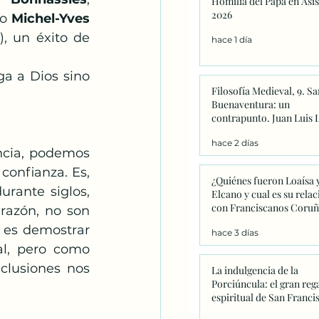
Homilia del Papa en Asis
Catequesis
Effetá
2026
o 
Michel-Yves 
, un éxito de 
hace 1 día
a a Dios sino 
Filosofía Medieval, 9. Sa
Buenaventura: un
contrapunto. Juan Luis 
hace 2 días
ncia, podemos 
onfianza. Es, 
¿Quiénes fueron Loaísa 
rante siglos, 
Elcano y cual es su relac
con Franciscanos Coruñ
razón, no son 
es demostrar 
hace 3 días
l, pero como 
clusiones nos 
La indulgencia de la
Porciúncula: el gran reg
espiritual de San Franci
que este año adquiere u