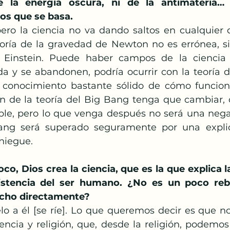
e la energía oscura, ni de la antimateria… 
os que se basa.
ero la ciencia no va dando saltos en cualquier di
oría de la gravedad de Newton no es errónea, si
 Einstein. Puede haber campos de la ciencia 
ida y se abandonen, podría ocurrir con la teoría d
conocimiento bastante sólido de cómo funciona 
n de la teoría del Big Bang tenga que cambiar,
able, pero lo que venga después no será una nega
ang será superado seguramente por una explic
 niegue.
o, Dios crea la ciencia, que es la que explica la
xistencia del ser humano. ¿No es un poco re
echo directamente?
o a él [se ríe]. Lo que queremos decir es que n
encia y religión, que, desde la religión, podemos