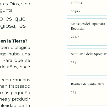
adultos
es Dios, sino 
egunta.
30 jun
o es que 
Mensajes del Papa para
giosa, es 
Recordar
29 jun
en la Tierra?
en biológico 
uego hubo una 
Santuario della Spoglia
 Para que se 
27 jun
 de años, hace 
 hecho muchos 
Basílica de Santa Clara
han fracasado 
o más pequeño 
25 jun
es y producir 
ejidad de la 