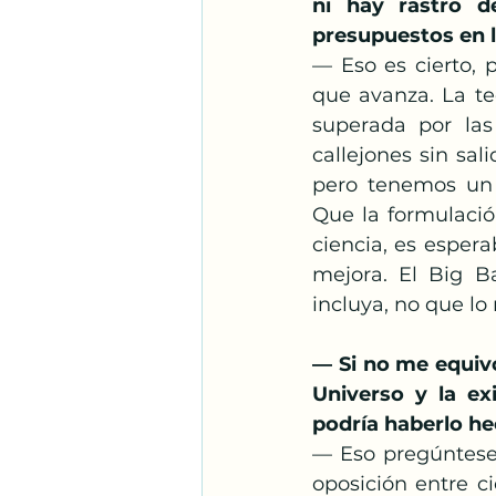
ni hay rastro d
presupuestos en l
— Eso es cierto, p
que avanza. La te
superada por las
callejones sin sal
pero tenemos un 
Que la formulació
ciencia, es esper
mejora. El Big B
incluya, no que lo
— Si no me equivoc
Universo y la e
podría haberlo h
— Eso pregúntesel
oposición entre ci