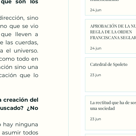
que son los 
24 jun
rección, sino 
no que se vio 
APROBACIÓN DE LA N
REGLA DE LA ORDEN
que lleven a 
FRANCISCANA SEGLAR
e las cuerdas, 
24 jun
el universo. 
 como todo en 
Catedral de Spoleto
ción sino una 
ación que lo 
23 jun
 creación del 
La rectitud que ha de so
buscado? ¿No 
una sociedad
23 jun
o hay ninguna 
 asumir todos 