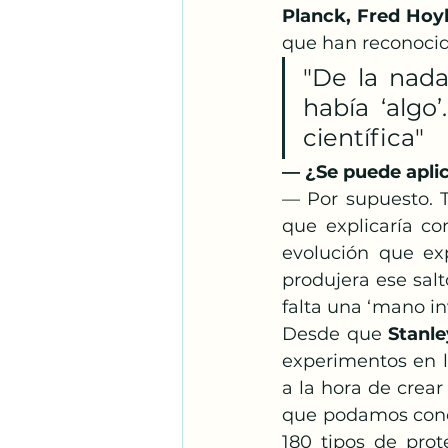
Planck, Fred Hoy
que han reconocid
"De la nada
había ‘algo’
científica"
— ¿Se puede aplic
— Por supuesto. T
que explicaría co
evolución que ex
produjera ese salt
falta una ‘mano inv
Desde que 
Stanle
experimentos en la
a la hora de crea
que podamos conce
180 tipos de prot