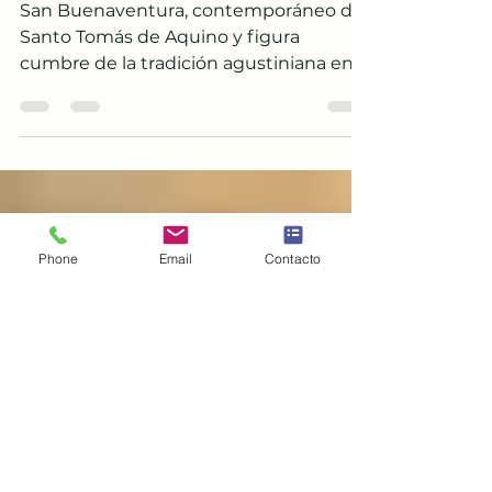
Lorda
San Buenaventura, contemporáneo de
Santo Tomás de Aquino y figura
cumbre de la tradición agustiniana en
la escolástica. A diferencia del enfoque
más aristotélico de los dominicos,
Buenaventura representa la gran
síntesis franciscana, donde el saber se
orienta hacia la unión mística y el amor.
Phone
Email
Contacto
Vida, obra y pensamiento de san
Buenaventura El texto presenta una
introducción a la figura de san
Buenaventura de Bagnoregio, uno de
los grandes maestros de la filosofía y la
teología m