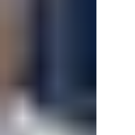
con la vida: a través de la alegría, la
sencillez, la fraternidad y la cercanía a
cada persona. Gracias a esta
experiencia, hemos descubierto una fe
viva, que no se queda encerrada