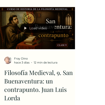
es más que una ciudad artística o un
destino turístico, sino como un lugar de
peregrinación que recuerda a cada
persona que su vida puede adquirir una
forma nueva: «Aquí todo nos susurra
que nuestra vida puede cambiar de
forma, irradiar luz, reparar el mundo».
Load video
Venir a Asís debería producir una
transformación interior, no solamente
dejar fotografías o recuerdos. 2
Fray Dino
hace 3 días
12 min de lectura
Filosofía Medieval, 9. San
Buenaventura: un
contrapunto. Juan Luis