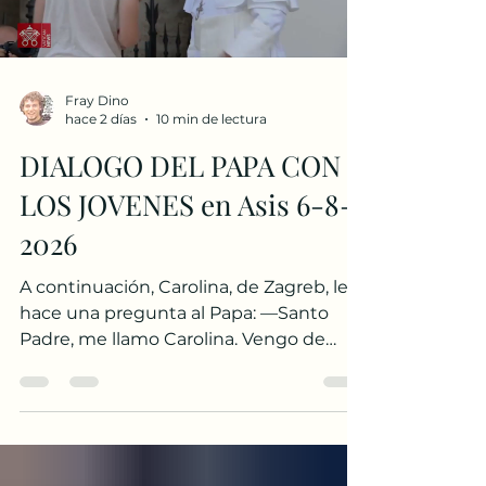
Fray Dino
hace 2 días
10 min de lectura
DIALOGO DEL PAPA CON
LOS JOVENES en Asis 6-8-
2026
A continuación, Carolina, de Zagreb, le
hace una pregunta al Papa: —Santo
Padre, me llamo Carolina. Vengo de
Croacia, de la parroquia de San Antonio
de Padua. Hemos crecido en parroquias
franciscanas, acompañados por los
frailes, aprendiendo de san Francisco
que el Evangelio se anuncia, ante todo,