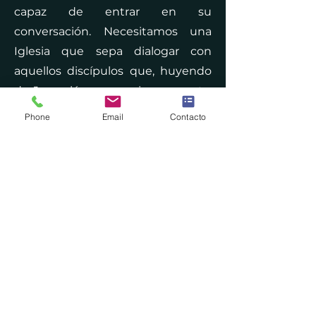
capaz de entrar en su
conversación. Necesitamos una
Iglesia que sepa dialogar con
aquellos discípulos que, huyendo
de Jerusalén, vagan sin una meta,
solos, con su propio desencanto,
Phone
Email
Contacto
con la decepción de un
cristianismo considerado ya estéril,
infecundo.
La globalización implacable y la
intensa urbanización, a menudo
salvajes, prometían mucho.
Muchos se han enamorado de sus
posibilidades, y en ellas hay algo
realmente positivo, como por
ejemplo, la disminución de las