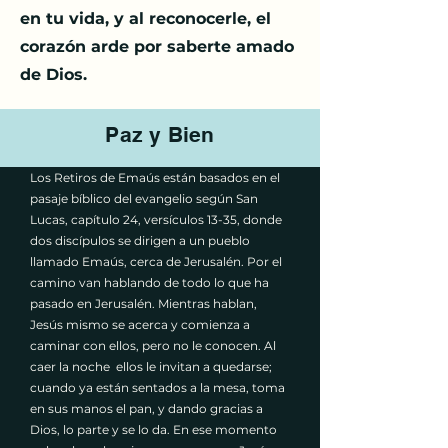
en tu vida, y al reconocerle, el
corazón arde por saberte amado
de Dios.
Paz y Bien
Los Retiros de Emaús están basados en el
pasaje bíblico del evangelio según San
Lucas, capítulo 24, versículos 13-35, donde
dos discípulos se dirigen a un pueblo
llamado Emaús, cerca de Jerusalén. Por el
camino van hablando de todo lo que ha
pasado en Jerusalén. Mientras hablan,
Jesús mismo se acerca y comienza a
caminar con ellos, pero no le conocen. Al
caer la noche ellos le invitan a quedarse;
cuando ya están sentados a la mesa, toma
en sus manos el pan, y dando gracias a
Dios, lo parte y se lo da. En ese momento