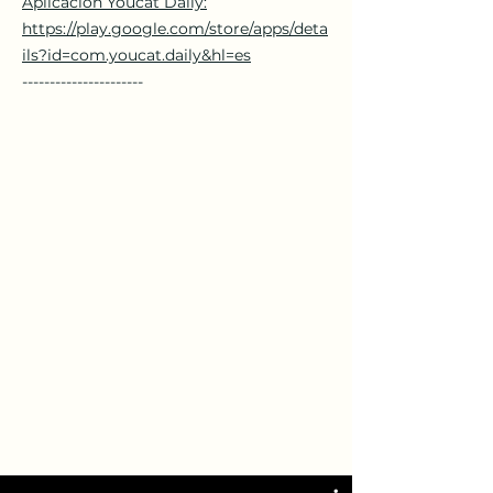
Aplicación Youcat Daily:
https://play.google.com/store/apps/deta
ils?id=com.youcat.daily&hl=es
​
----------------------