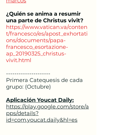
marcos
¿Quién se anima a resumir
una parte de Christus vivit?
https://www.vatican.va/conten
t/francesco/es/apost_exhortati
ons/documents/papa-
francesco_esortazione-
ap_20190325_christus-
vivit.html
---------------------
Primera Catequesis de cada
grupo: (Octubre)
Aplicación Youcat Daily:
https://play.google.com/store/a
pps/details?
id=com.youcat.daily&hl=es