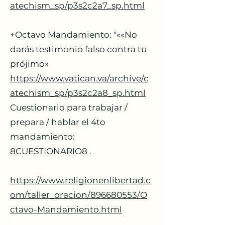
atechism_sp/p3s2c2a7_sp.html
+Octavo Mandamiento: "««No
darás testimonio falso contra tu
prójimo»
https://www.vatican.va/archive/c
atechism_sp/p3s2c2a8_sp.html
Cuestionario para trabajar /
prepara / hablar el 4to
mandamiento:
8CUESTIONARIO8 .
https://www.religionenlibertad.c
om/taller_oracion/896680553/O
ctavo-Mandamiento.html