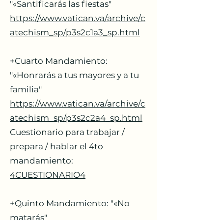
"«Santificarás las fiestas"
https://www.vatican.va/archive/c
atechism_sp/p3s2c1a3_sp.html
+Cuarto Mandamiento:
"«Honrarás a tus mayores y a tu
familia"
https://www.vatican.va/archive/c
atechism_sp/p3s2c2a4_sp.html
Cuestionario para trabajar /
prepara / hablar el 4to
mandamiento:
4CUESTIONARIO4
+Quinto Mandamiento: "«No
matarás"