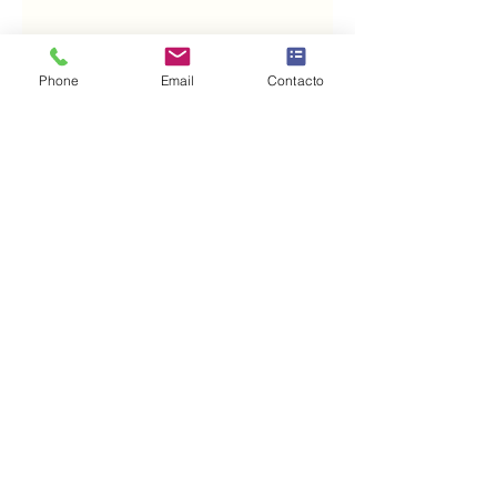
ParroquiaSFA
Phone
Email
Contacto
sfa981144555@gmail.com
©2025.2 por ParroquiaSFA.