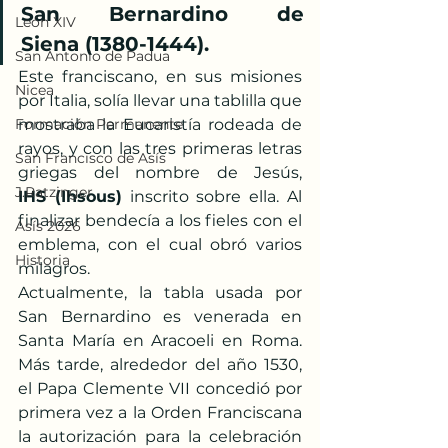
San Bernardino de 
León XIV
Siena (1380-1444).
San Antonio de Padua
Este franciscano, en sus misiones 
Nicea
por Italia, solía llevar una tablilla que 
Formación Permanente
mostraba la Eucaristía rodeada de 
rayos, y con las tres primeras letras 
San Francisco de Asís
griegas del nombre de Jesús, 
J.Ratzinger
IHS (Ihsous)
 inscrito sobre ella. Al 
finalizar bendecía a los fieles con el 
Asís 2026
emblema, con el cual obró varios 
Historia
milagros. 
Actualmente, la tabla usada por 
San Bernardino es venerada en 
Santa María en Aracoeli en Roma. 
Más tarde, alrededor del año 1530, 
el Papa Clemente VII concedió por 
primera vez a la Orden Franciscana 
la autorización para la celebración 