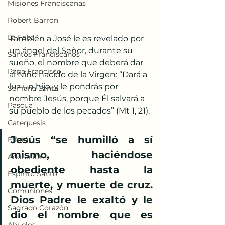
Misiones Franciscanas
Robert Barron
La Faba
También a José le es revelado por 
un ángel del Señor, durante su 
Santos Franciscanos
sueño, el nombre que deberá dar 
Papa Francisco
al Niño nacido de la Virgen: “Dará a 
luz un hijo, y le pondrás por 
Semana Santa
nombre Jesús, porque Él salvará a 
Pascua
su pueblo de los pecados” (Mt 1, 21).
Catequesis
Jesús “se humilló a sí 
Effetá
mismo, haciéndose 
Adoración
obediente hasta la 
Espíritu Santo
muerte, y muerte de cruz. 
Comuniones
Dios Padre le exaltó y le 
Sagrado Corazón
dio el nombre que es 