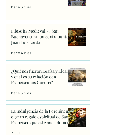
hace 3 días
Filosofía Medieval, 9. San
Buenaventura: un contrapunto.
Juan Luis Lorda
hace 4 días
¿Quiénes fueron Loaísa y Elcano
y cual es su relación con
Franciscanos Coruña?
hace 5 días
La indulgencia de la Porciúncula:
el gran regalo espiritual de San
Francisco que este año adquiere
un significado único
31 jul