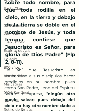
Abuelos
sobre todo nombre, para 
Santa Clara
que toda rodilla en el 
cielo, en la tierra y debajo 
JMJ
de la tierra se doble en el 
Catequesis
nombre de Jesús, y toda 
Cafarnaúm
lengua confiese que 
Juan Jacobo
Jesucristo es Señor, para 
Espíritu de Asís
gloria de Dios Padre” (Flp 
Colegio
2, 8-11). 
800 años
De ahí que Jesucristo les 
Matrimonio
concediese a sus discípulos hacer 
prodigios en su nombre, pues 
Mis cabras
como San Pedro, lleno del Espíritu 
2024, San José
Santo lo expresa, "
ningún otro 
puede salvar; pues debajo del 
San José
cielo no hay otro nombre dado a 
Retiro de Emaús