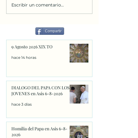
Escribir un comentario...
La indulgencia de la
APROBACIÓN D
Porciúncula: el gran
NUEVA REGLA D
regalo espiritual de San
ORDEN FRANCI
Francisco que este año
SEGLAR.
Compartir
adquiere un significado
único
9 Agosto 2026 XIX TO
hace 14 horas
DIALOGO DEL PAPA CON LOS
JOVENES en Asis 6-8-2026
hace 3 días
Homilia del Papa en Asis 6-8-
2026