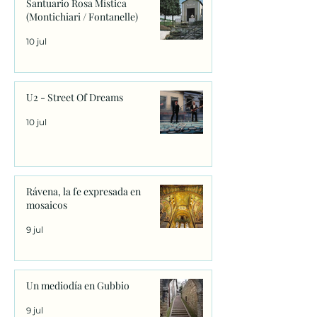
Santuario Rosa Mística
(Montichiari / Fontanelle)
10 jul
U2 - Street Of Dreams
10 jul
Rávena, la fe expresada en
mosaicos
9 jul
Un mediodía en Gubbio
9 jul