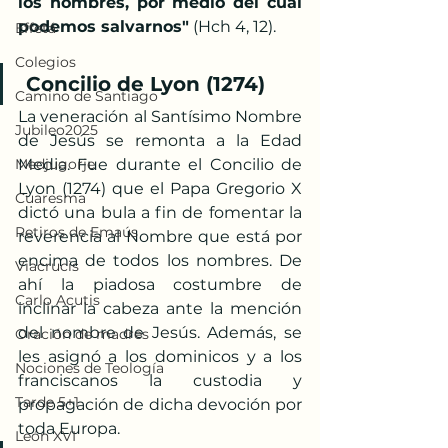
los hombres, por medio del cual 
podemos salvarnos"
 (Hch 4, 12).
Effetá
Colegios
Concilio de Lyon (1274)
Camino de Santiago
La veneración al Santísimo Nombre 
Jubileo2025
de Jesús se remonta a la Edad 
Medjugorje
Media. Fue durante el Concilio de 
Lyon (1274) que el Papa Gregorio X 
Cuaresma
dictó una bula a fin de fomentar la 
Retiros de Emaús
reverencia al Nombre que está por 
encima de todos los nombres. De 
Viacrucis
ahí la piadosa costumbre de 
Carlo Acutis
inclinar la cabeza ante la mención 
del nombre de Jesús. Además, se 
Oración de madres
les asignó a los dominicos y a los 
Nociones de Teología
franciscanos la custodia y 
Tarde 5+1
propagación de dicha devoción por 
toda Europa.
León XVI