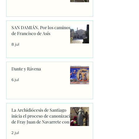
SAN DAMIÁN. Por los caminos
de Francisco de Asís
8 jul
Dante y Rávena
6 jul
La Archidiócesis de Santiago
inicia el proceso de canonización
de Fray Juan de Navarrete con la
firma de los primeros decretos
2 jul
en Sanxenxo