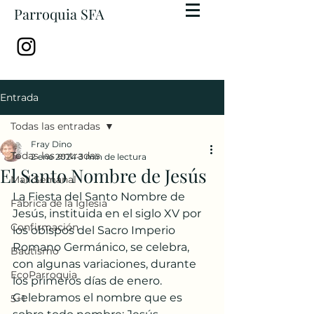
Parroquia SFA
Entrada
Todas las entradas
Fray Dino
Todas las entradas
2 ene 2024
3 min de lectura
El Santo Nombre de Jesús
Mail Semanal
La Fiesta del Santo Nombre de 
Fábrica de la Iglesia
Jesús, instituida en el siglo XV por 
Confirmación
los obispos del Sacro Imperio 
Romano Germánico, se celebra, 
Bautismo
con algunas variaciones, durante 
EcoParroquia
los primeros días de enero. 
Celebramos el nombre que es 
5+1