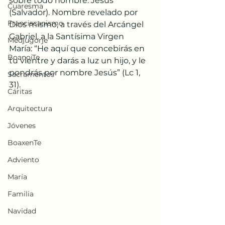
sobre todo nombre: Jesús 
Cuaresma
(Salvador). Nombre revelado por 
Franciscanismo
Dios mismo, a través del Arcángel 
Gabriel, a la Santísima Virgen 
Medjugorje
María: “He aquí que concebirás en 
BoanoiTe
tu vientre y darás a luz un hijo, y le 
pondrás por nombre Jesús” (Lc 1, 
Sacramentos
31).
Cáritas
Arquitectura
Jóvenes
BoaxenTe
Adviento
María
Familia
Navidad