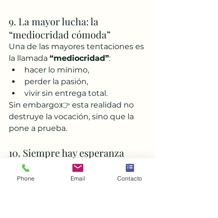
9. La mayor lucha: la 
“mediocridad cómoda”
Una de las mayores tentaciones es 
la llamada 
“mediocridad”
:
hacer lo mínimo,
perder la pasión,
vivir sin entrega total.
Sin embargo:👉 esta realidad no 
destruye la vocación, sino que la 
pone a prueba.
10. Siempre hay esperanza
Se cuenta el testimonio de un 
fraile que descubrió 
Phone
Email
Contacto
verdaderamente a Cristo a los 80 
años.
Esto deja una enseñanza muy 