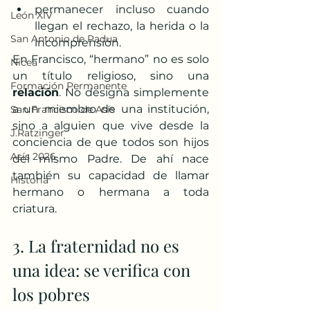
permanecer incluso cuando 
León XIV
llegan el rechazo, la herida o la 
San Antonio de Padua
incomprensión.
En Francisco, “hermano” no es solo 
Nicea
un título religioso, sino una 
Formación Permanente
relación
. No designa simplemente 
a un miembro de una institución, 
San Francisco de Asís
sino a alguien que vive desde la 
J.Ratzinger
conciencia de que todos son hijos 
Asís 2026
del mismo Padre. De ahí nace 
también su capacidad de llamar 
Historia
hermano o hermana a toda 
criatura.
3. La fraternidad no es 
una idea: se verifica con 
los pobres