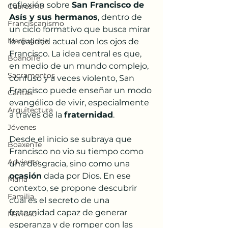
reflexión sobre 
San Francisco de 
Cuaresma
Asís y sus hermanos
, dentro de 
Franciscanismo
un ciclo formativo que busca mirar 
Medjugorje
la realidad actual con los ojos de 
Francisco. La idea central es que, 
BoanoiTe
en medio de un mundo complejo, 
Sacramentos
confuso y a veces violento, San 
Francisco puede enseñar un modo 
Cáritas
evangélico de vivir, especialmente 
Arquitectura
a través de la 
fraternidad
.
Jóvenes
Desde el inicio se subraya que 
BoaxenTe
Francisco no vio su tiempo como 
Adviento
una desgracia, sino como una 
ocasión
 dada por Dios. En ese 
María
contexto, se propone descubrir 
Familia
cuál es el secreto de una 
fraternidad capaz de generar 
Navidad
esperanza y de romper con las 