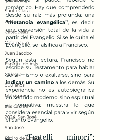
Abuelos
romántico. Hay que comprenderlo 
Santa Clara
desde su raíz más profunda: una 
JMJ
“metanoia evangélica”
, es decir, 
una conversión total de la vida a 
Catequesis
partir del Evangelio. Si se le quita el 
Cafarnaúm
Evangelio, se falsifica a Francisco.
Juan Jacobo
Según esta lectura, Francisco no 
Espíritu de Asís
escribe su Testamento para hablar 
Colegio
de sí mismo o exaltarse, sino para 
indicar un camino
 a los demás. Su 
800 años
experiencia no es autobiográfica 
Matrimonio
en sentido moderno, sino espiritual 
y normativa: muestra lo que 
Mis cabras
considera esencial para vivir según 
2024, San José
el Santo Evangelio.
San José
2. “Fratelli minori”: 
Retiro de Emaús