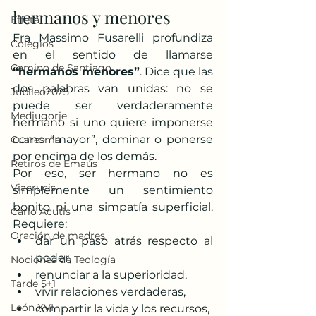
hermanos y menores
Effetá
Fra Massimo Fusarelli profundiza 
Colegios
en el sentido de llamarse 
Camino de Santiago
“hermanos menores”
. Dice que las 
dos palabras van unidas: no se 
Jubileo2025
puede ser verdaderamente 
Medjugorje
hermano si uno quiere imponerse 
como “mayor”, dominar o ponerse 
Cuaresma
por encima de los demás.
Retiros de Emaús
Por eso, ser hermano no es 
Viacrucis
simplemente un sentimiento 
bonito ni una simpatía superficial. 
Carlo Acutis
Requiere:
Oración de madres
dar un paso atrás respecto al 
poder,
Nociones de Teología
renunciar a la superioridad,
Tarde 5+1
vivir relaciones verdaderas,
León XVI
compartir la vida y los recursos,