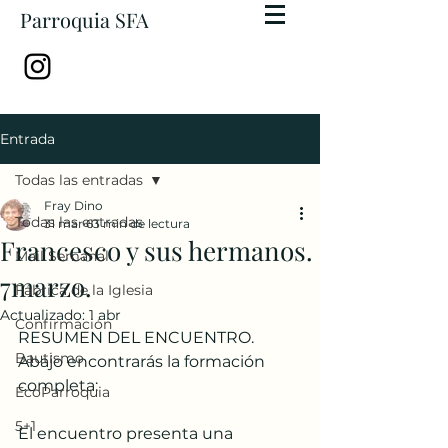
Parroquia SFA
Entrada
Todas las entradas
Fray Dino
Todas las entradas
31 mar
63 min de lectura
Francesco y sus hermanos.
Mail Semanal
7marzo.
Fábrica de la Iglesia
Actualizado:
1 abr
Confirmación
RESUMEN DEL ENCUENTRO. 
Bautismo
Abajo encontrarás la formación 
completa:
EcoParroquia
5+1
El encuentro presenta una 