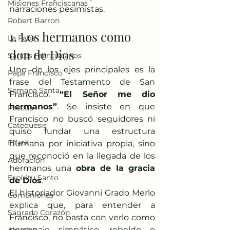
Misiones Franciscanas
narraciones pesimistas.
Robert Barron
1. Los hermanos como 
La Faba
don de Dios
Santos Franciscanos
Uno de los ejes principales es la 
Papa Francisco
frase del Testamento de San 
Semana Santa
Francisco: 
“El Señor me dio 
hermanos”
. Se insiste en que 
Pascua
Francisco no buscó seguidores ni 
Catequesis
quiso fundar una estructura 
Effetá
humana por iniciativa propia, sino 
que reconoció en la llegada de los 
Adoración
hermanos una 
obra de la gracia 
Espíritu Santo
de Dios
.
El historiador Giovanni Grado Merlo 
Comuniones
explica que, para entender a 
Sagrado Corazón
Francisco, no basta con verlo como 
personaje simpático, rebelde o 