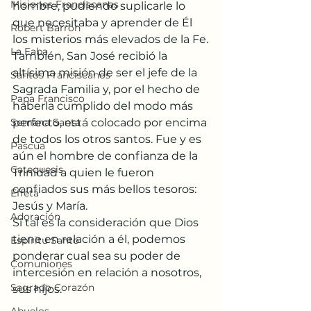
Misiones Franciscanas
hombre, pudiendo suplicarle lo 
que necesitaba y aprender de Él 
Robert Barron
los misterios más elevados de la Fe.
La Faba
También, San José recibió la 
altísima misión de ser el jefe de la 
Santos Franciscanos
Sagrada Familia y, por el hecho de 
Papa Francisco
haberla cumplido del modo más 
Semana Santa
perfecto, está colocado por encima 
de todos los otros santos. Fue y es 
Pascua
aún el hombre de confianza de la 
Catequesis
Trinidad a quien le fueron 
confiados sus más bellos tesoros: 
Effetá
Jesús y María. 
Adoración
Si tal es la consideración que Dios 
tiene en relación a él, podemos 
Espíritu Santo
ponderar cual sea su poder de 
Comuniones
intercesión en relación a nosotros, 
Sagrado Corazón
sus hijos. 