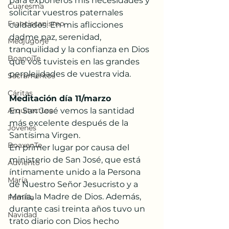
para exponeros mis necesidades y 
Cuaresma
solicitar vuestros paternales 
Franciscanismo
cuidados. En mis aflicciones 
dadme paz, serenidad, 
Medjugorje
tranquilidad y la confianza en Dios 
BoanoiTe
que vos tuvisteis en las grandes 
perplejidades de vuestra vida.
Sacramentos
Cáritas
Meditación día 11/marzo
Arquitectura
En San José vemos la santidad 
más excelente después de la 
Jóvenes
Santísima Virgen. 
BoaxenTe
En primer lugar por causa del 
ministerio de San José, que está 
Adviento
íntimamente unido a la Persona 
María
de Nuestro Señor Jesucristo y a 
María, la Madre de Dios. Además, 
Familia
durante casi treinta años tuvo un 
Navidad
trato diario con Dios hecho 