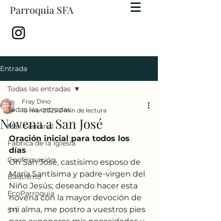
Parroquia SFA
Entrada
Todas las entradas
Fray Dino
Todas las entradas
10 mar 2025
2 min de lectura
Novena a San José
Mail Semanal
Oración inicial para todos los 
Fábrica de la Iglesia
días
Confirmación
Oh San José, castísimo esposo de 
María Santísima y padre-virgen del 
Bautismo
Niño Jesús; deseando hacer esta 
EcoParroquia
novena con la mayor devoción de 
mi alma, me postro a vuestros pies 
5+1