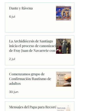
Dante y Rávena
6 jul
La Archidiócesis de Santiago
inicia el proceso de canonización
de Fray Juan de Navarrete con la
firma de los primeros decretos
2 jul
en Sanxenxo
Comenzamos grupo de
Confirmación/Bautismo de
adultos
30 jun
Mensajes del Papa para Recordar