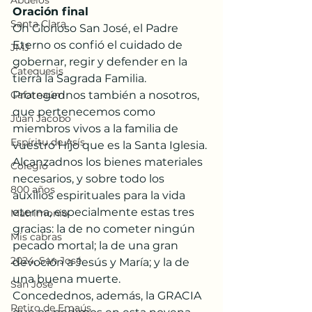
Abuelos
Oración final
Santa Clara
Oh Glorioso San José, el Padre 
Eterno os confió el cuidado de 
JMJ
gobernar, regir y defender en la 
Catequesis
tierra la Sagrada Familia. 
Cafarnaúm
Protegednos también a nosotros, 
que pertenecemos como 
Juan Jacobo
miembros vivos a la familia de 
Espíritu de Asís
vuestro Hijo que es la Santa Iglesia.
Alcanzadnos los bienes materiales 
Colegio
necesarios, y sobre todo los 
800 años
auxilios espirituales para la vida 
eterna, especialmente estas tres 
Matrimonio
gracias: la de no cometer ningún 
Mis cabras
pecado mortal; la de una gran 
2024, San José
devoción a Jesús y María; y la de 
una buena muerte.
San José
Concedednos, además, la GRACIA 
Retiro de Emaús