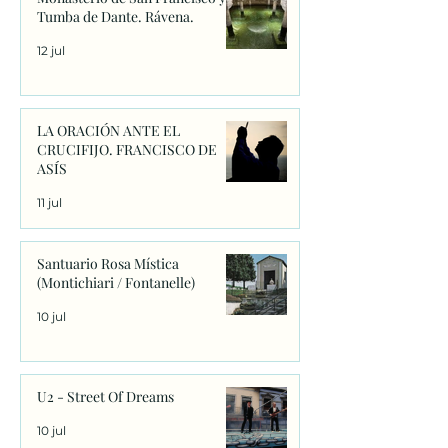
Tumba de Dante. Rávena.
12 jul
LA ORACIÓN ANTE EL
CRUCIFIJO. FRANCISCO DE
ASÍS
11 jul
Santuario Rosa Mística
(Montichiari / Fontanelle)
10 jul
U2 - Street Of Dreams
10 jul