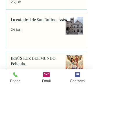
25 jun
La catedral de San Rufino. Asís.
24 jun
JESÚS LUZ DEL MUNDO.
Película.
24 jun
Phone
Email
Contacto
El Sacro Convento de Asís: una
visita al corazón del
franciscanismo
24 jun