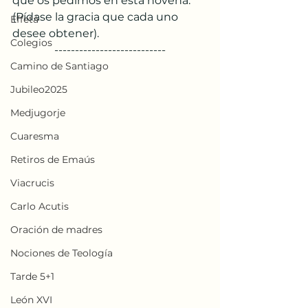
que os pedimos en esta novena. 
(Pídase la gracia que cada uno 
Effetá
desee obtener).
Colegios
---------------------------
Camino de Santiago
Jubileo2025
Medjugorje
Cuaresma
Retiros de Emaús
Viacrucis
Carlo Acutis
Oración de madres
Nociones de Teología
Tarde 5+1
León XVI