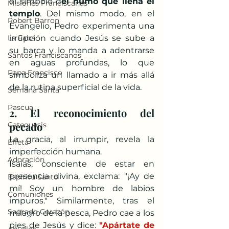
el símbolo d
el humo que llena el 
Misiones Franciscanas
templo
. Del mismo modo, en el 
Robert Barron
Evangelio, Pedro experimenta una 
La Faba
irrupción cuando Jesús se sube a 
su barca y lo manda a adentrarse 
Santos Franciscanos
en aguas profundas, lo que 
Papa Francisco
simboliza un llamado a ir más allá 
de la rutina superficial de la vida.
Semana Santa
Pascua
2. El reconocimiento del 
pecado
Catequesis
La gracia, al irrumpir, revela la 
Effetá
imperfección humana. 
Adoración
Isaías, consciente de estar en 
presencia divina, exclama: "¡Ay de 
Espíritu Santo
mí! Soy un hombre de labios 
Comuniones
impuros." Similarmente, tras el 
Sagrado Corazón
milagro de la pesca, Pedro cae a los 
pies de Jesús y dice: 
"Apártate de 