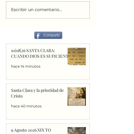
Perdón. 11/06/2026
humano, sino el
fundamento mis
Escribir un comentario...
ser, la fuente de
existencia. 1. Mu
imágenes falsas 
Compartir
ponente comie
10|08|26 SANTA CLARA:
CUANDO DIOS ES SUFICIENTE
hace 14 minutos
Santa Clara y la prioridad de
Cristo
hace 40 minutos
9 Agosto 2026 XIX TO