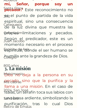
Abuelos
mí, Señor, porque soy un 
Santa Clara
pecador."
 Este reconocimiento no 
es el punto de partida de la vida 
JMJ
espiritual, sino una consecuencia 
Catequesis
de la luz divina que muestra las 
Cafarnaúm
propias limitaciones y pecados. 
Según el predicador, este es un 
Juan Jacobo
momento necesario en el proceso 
Espíritu de Asís
espiritual, donde el ser humano se 
humilla ante la grandeza de Dios.
Colegio
800 años
3. La misión
Matrimonio
Dios no deja a la persona en su 
pecado, sino que la purifica y la 
Mis cabras
llama a una misión.
 En el caso de 
2024, San José
Isaías, un serafín toca sus labios con 
una brasa ardiente, simbolizando la 
San José
purificación, tras lo cual Dios 
Retiro de Emaús