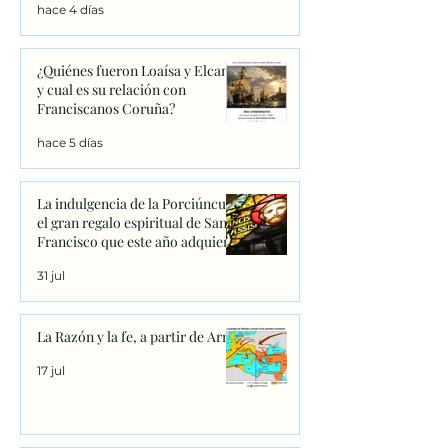
hace 4 días
¿Quiénes fueron Loaísa y Elcano
y cual es su relación con
Franciscanos Coruña?
hace 5 días
La indulgencia de la Porciúncula:
el gran regalo espiritual de San
Francisco que este año adquiere
un significado único
31 jul
La Razón y la fe, a partir de Arrio
17 jul