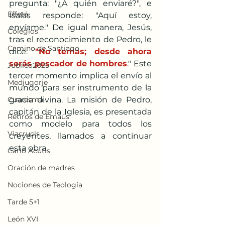
pregunta: "¿A quién enviaré?", e 
Effetá
Isaías responde: "Aquí estoy, 
envíame." De igual manera, Jesús, 
Colegios
tras el reconocimiento de Pedro, le 
Camino de Santiago
dice: 
"No temas; desde ahora 
serás pescador de hombres
." Este 
Jubileo2025
tercer momento implica el envío al 
Medjugorje
mundo para ser instrumento de la 
Cuaresma
gracia divina. La misión de Pedro, 
capitán de la Iglesia, es presentada 
Retiros de Emaús
como modelo para todos los 
Viacrucis
creyentes, llamados a continuar 
esta obra.
Carlo Acutis
Oración de madres
Nociones de Teología
Tarde 5+1
León XVI