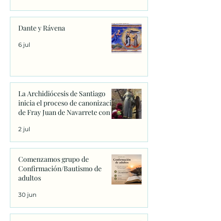
Dante y Rávena
6 jul
La Archidiócesis de Santiago
inicia el proceso de canonización
de Fray Juan de Navarrete con la
firma de los primeros decretos
2 jul
en Sanxenxo
Comenzamos grupo de
Confirmación/Bautismo de
adultos
30 jun