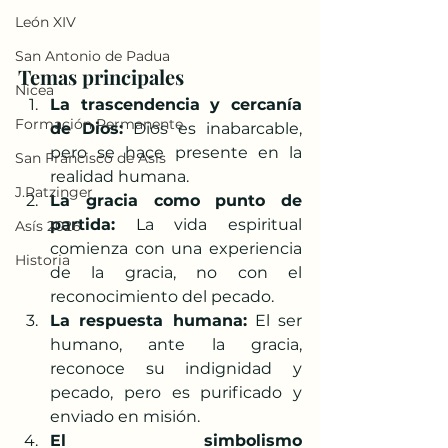
León XIV
San Antonio de Padua
Temas principales
Nicea
La trascendencia y cercanía 
Formación Permanente
de Dios:
 Dios es inabarcable, 
pero se hace presente en la 
San Francisco de Asís
realidad humana.
J.Ratzinger
La gracia como punto de 
partida:
 La vida espiritual 
Asís 2026
comienza con una experiencia 
Historia
de la gracia, no con el 
reconocimiento del pecado.
La respuesta humana:
 El ser 
humano, ante la gracia, 
reconoce su indignidad y 
pecado, pero es purificado y 
enviado en misión.
El simbolismo 