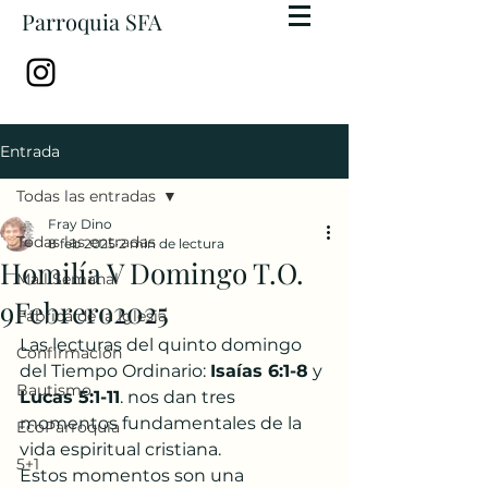
Parroquia SFA
Entrada
Todas las entradas
Fray Dino
Todas las entradas
8 feb 2025
2 min de lectura
Homilía V Domingo T.O.
Mail Semanal
9Febrero2025
Fábrica de la Iglesia
Las lecturas del quinto domingo 
Confirmación
del Tiempo Ordinario: 
Isaías 6:1-8
 y 
Bautismo
Lucas 5:1-11
. nos dan tres 
momentos fundamentales de la 
EcoParroquia
vida espiritual cristiana.
5+1
Estos momentos son una 