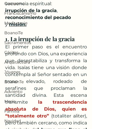
Cuaresma
secuencia espiritual: 
irrupción de la gracia
, 
Franciscanismo
reconocimiento del pecado
Medjugorje
y 
misión.
BoanoiTe
1. La irrupción de la gracia
Sacramentos
El primer paso es el encuentro 
Cáritas
profundo con Dios, una experiencia 
que desestabiliza y transforma la 
Arquitectura
vida. Isaías tiene una visión donde 
Jóvenes
contempla al Señor sentado en un 
trono elevado, rodeado de 
BoaxenTe
serafines que proclaman la 
Adviento
santidad divina. Esta escena 
María
transmite 
la trascendencia 
absoluta de Dios, quien es 
Familia
“totalmente otro”
(totaliter aliter), 
Navidad
pero también cercano, como indica 