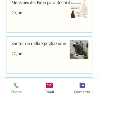
Mensajes del Papa para Recordar
29 jun
Santuario della Spogliazione
27 jun
Basílica de Santa Clara
Phone
Email
Contacto
25 jun
Abren el proceso para canonizar
a fray Juan de Navarrete, el santo
que se venera en Nantes desde