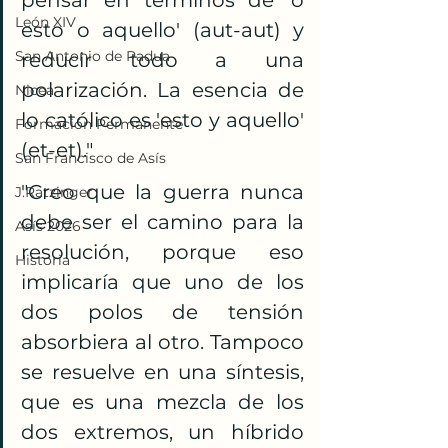
pensar en términos de 'o 
León XIV
esto o aquello' (aut-aut) y 
San Antonio de Padua
reducir todo a una 
polarización. La esencia de 
Nicea
lo católico es 'esto y aquello' 
Formación Permanente
(et-et)."
San Francisco de Asís
"Creo que la guerra nunca 
J.Ratzinger
debe ser el camino para la 
Asís 2026
resolución, porque eso 
Historia
implicaría que uno de los 
dos polos de tensión 
absorbiera al otro. Tampoco 
se resuelve en una síntesis, 
que es una mezcla de los 
dos extremos, un híbrido 