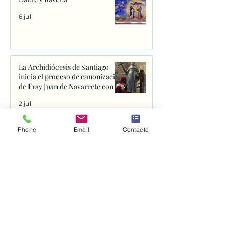
6 jul
La Archidiócesis de Santiago
inicia el proceso de canonización
de Fray Juan de Navarrete con la
firma de los primeros decretos
2 jul
en Sanxenxo
Phone
Email
Contacto
Comenzamos grupo de
Confirmación/Bautismo de
adultos
30 jun
Mensajes del Papa para Recordar
29 jun