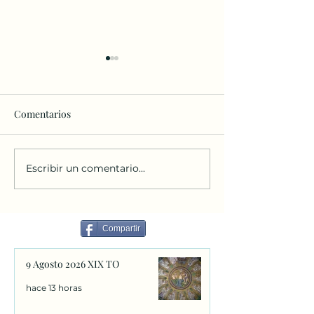
Comentarios
Escribir un comentario...
Carta de Fray León de Asís
Primera homilía
a los jóvenes.
León XIV en la M
los cardenales e
Compartir
9 Agosto 2026 XIX TO
hace 13 horas