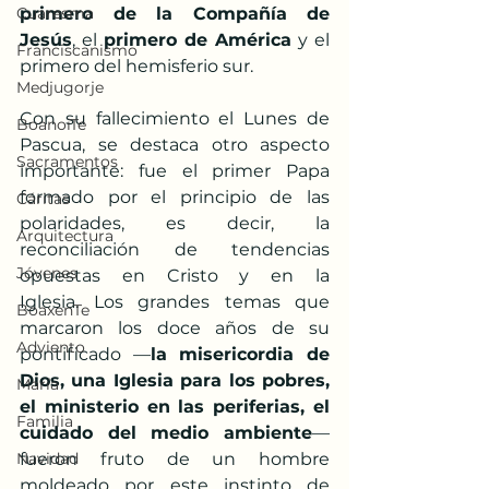
Cuaresma
primero de la Compañía de 
Jesús
, el 
primero de América
 y el 
Franciscanismo
primero del hemisferio sur.​
Medjugorje
Con su fallecimiento el Lunes de 
BoanoiTe
Pascua, se destaca otro aspecto 
Sacramentos
importante: fue el primer Papa 
formado por el principio de las 
Cáritas
polaridades, es decir, la 
Arquitectura
reconciliación de tendencias 
Jóvenes
opuestas en Cristo y en la 
Iglesia. Los grandes temas que 
BoaxenTe
marcaron los doce años de su 
Adviento
pontificado —
la misericordia de 
Dios, una Iglesia para los pobres, 
María
el ministerio en las periferias, el 
Familia
cuidado del medio ambiente
— 
Navidad
fueron fruto de un hombre 
moldeado por este instinto de 