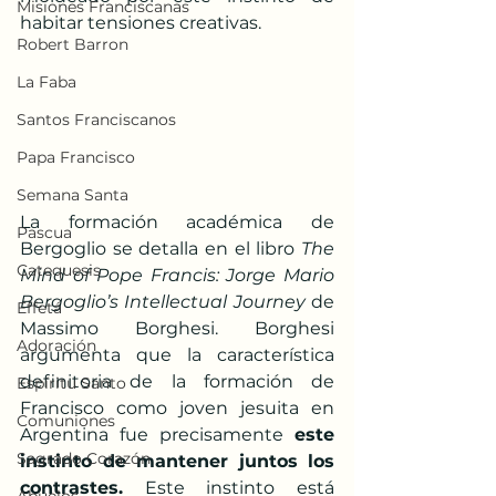
Misiones Franciscanas
habitar tensiones creativas.​
Robert Barron
La Faba
Santos Franciscanos
Papa Francisco
Semana Santa
La formación académica de 
Pascua
Bergoglio se detalla en el libro 
The 
Catequesis
Mind of Pope Francis: Jorge Mario 
Bergoglio’s Intellectual Journey
 de 
Effetá
Massimo Borghesi. Borghesi 
Adoración
argumenta que la característica 
definitoria de la formación de 
Espíritu Santo
Francisco como joven jesuita en 
Comuniones
Argentina fue precisamente 
este 
Sagrado Corazón
instinto de mantener juntos los 
contrastes.
 Este instinto está 