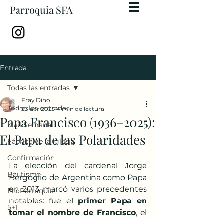
Parroquia SFA
Entrada
Todas las entradas
Fray Dino
Todas las entradas
23 abr 2025
4 min de lectura
Papa Francisco (1936–2025):
Mail Semanal
El Papa de las Polaridades
Fábrica de la Iglesia
Confirmación
La elección del cardenal Jorge 
Bautismo
Bergoglio de Argentina como Papa 
en 2013 marcó varios precedentes 
EcoParroquia
notables: fue el
 primer Papa en 
5+1
tomar el nombre de Francisco
, el 