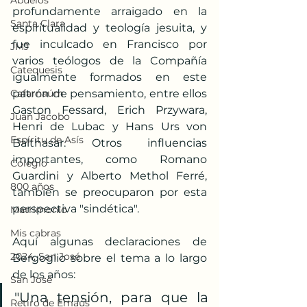
Abuelos
profundamente arraigado en la 
Santa Clara
espiritualidad y teología jesuita, y 
fue inculcado en Francisco por 
JMJ
varios teólogos de la Compañía 
Catequesis
igualmente formados en este 
Cafarnaúm
patrón de pensamiento, entre ellos 
Gaston Fessard, Erich Przywara, 
Juan Jacobo
Henri de Lubac y Hans Urs von 
Espíritu de Asís
Balthasar. Otros influencias 
importantes, como Romano 
Colegio
Guardini y Alberto Methol Ferré, 
800 años
también se preocuparon por esta 
perspectiva "sindética".​
Matrimonio
Mis cabras
Aquí algunas declaraciones de 
2024, San José
Bergoglio sobre el tema a lo largo 
de los años:​
San José
"Una tensión, para que la 
Retiro de Emaús