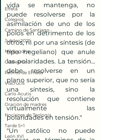
vida se mantenga, no 
Effetá
puede resolverse por la 
Colegios
asimilación de uno de los 
Camino de Santiago
polos en detrimento de los 
Jubileo2025
otros, ni por una síntesis (de 
tipo hegeliano) que anule 
Medjugorje
las polaridades. La tensión... 
Cuaresma
debe resolverse en un 
Retiros de Emaús
plano superior, que no sería 
Viacrucis
una síntesis, sino la 
Carlo Acutis
resolución que contiene 
Oración de madres
virtualmente las 
Nociones de Teología
polaridades en tensión."​
Tarde 5+1
"Un católico no puede 
León XVI