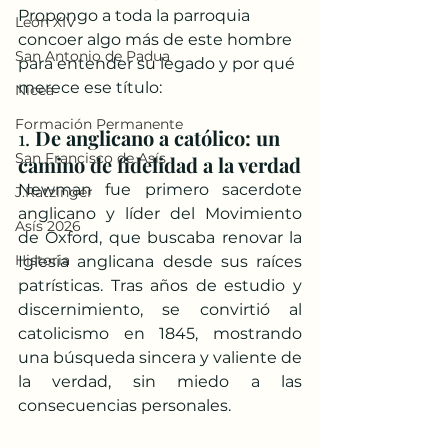
Propongo a toda la parroquia 
León XIV
concoer algo más de este hombre 
San Antonio de Padua
para entender su legado y por qué 
merece ese título:
Nicea
Formación Permanente
1. 
De anglicano a católico: un 
San Francisco de Asís
camino de fidelidad a la verdad
Newman fue primero sacerdote 
J.Ratzinger
anglicano y líder del Movimiento 
Asís 2026
de Oxford, que buscaba renovar la 
Historia
Iglesia anglicana desde sus raíces 
patrísticas. Tras años de estudio y 
discernimiento, se convirtió al 
catolicismo en 1845, mostrando 
una búsqueda sincera y valiente de 
la verdad, sin miedo a las 
consecuencias personales.