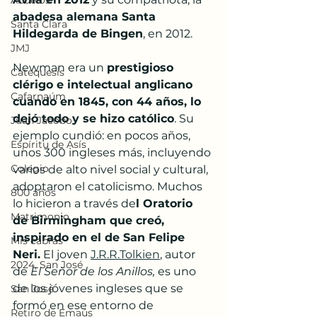
Abuelos
abadesa alemana Santa 
Santa Clara
Hildegarda de Bingen
, en 2012.
JMJ
Newman era un 
prestigioso 
Catequesis
clérigo e intelectual anglicano 
Cafarnaúm
cuando en 1845, con 44 años, lo 
dejó todo y se hizo católico
. Su 
Juan Jacobo
ejemplo cundió: en pocos años, 
Espíritu de Asís
unos 300 ingleses más, incluyendo 
Colegio
varios de alto nivel social y cultural, 
adoptaron el catolicismo. Muchos 
800 años
lo hicieron a través de
l Oratorio 
Matrimonio
de Birmingham que creó, 
inspirado en el de San Felipe 
Mis cabras
Neri.
 El joven 
J.R.R.Tolkien
, autor 
2024, San José
de 
El Señor de los Anillos,
 es uno 
de los jóvenes ingleses que se 
San José
formó en ese entorno de 
Retiro de Emaús