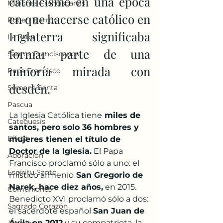
catolicismo en una época 
Misiones Franciscanas
en que hacerse católico en 
Robert Barron
Inglaterra significaba 
La Faba
formar parte de una 
Santos Franciscanos
minoría mirada con 
Papa Francisco
desdén.
Semana Santa
Pascua
La Iglesia Católica tiene
 miles de 
Catequesis
santos, pero solo 36 hombres y 
Effetá
mujeres tienen el título de 
Doctor de la Iglesia.
 El Papa 
Adoración
Francisco proclamó sólo a uno: el 
Espíritu Santo
místico armenio
 San Gregorio de 
Narek, hace diez años,
 en 2015. 
Comuniones
Benedicto XVI proclamó sólo a dos: 
Sagrado Corazón
el sacerdote español 
San Juan de 
Ávila en 2012
 y su compatriota, la 