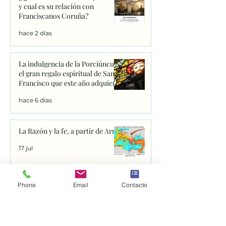
y cual es su relación con
Franciscanos Coruña?
hace 2 días
La indulgencia de la Porciúncula:
el gran regalo espiritual de San
Francisco que este año adquiere
un significado único
hace 6 días
La Razón y la fe, a partir de Arrio
17 jul
Phone
Email
Contacto
Monasterio de San Francisco y
Tumba de Dante. Rávena.
12 jul