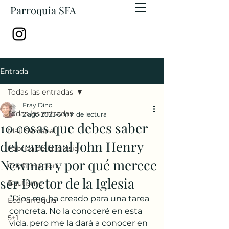
Parroquia SFA
Entrada
Todas las entradas
Fray Dino
Todas las entradas
2 ago 2025
6 min de lectura
10 cosas que debes saber
Mail Semanal
del cardenal John Henry
Fábrica de la Iglesia
Newman y por qué merece
Confirmación
ser Doctor de la Iglesia
Bautismo
“Dios me ha creado para una tarea 
EcoParroquia
concreta. No la conoceré en esta 
5+1
vida, pero me la dará a conocer en 