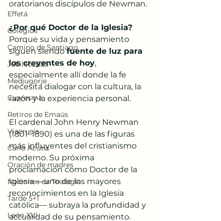
oratorianos discípulos de Newman. 
Effetá
¿Por qué Doctor de la Iglesia?
Colegios
Porque su vida y pensamiento 
Camino de Santiago
siguen siendo 
fuente de luz para 
los creyentes de hoy
, 
Jubileo2025
especialmente allí donde la fe 
Medjugorje
necesita dialogar con la cultura, la 
Cuaresma
razón y la experiencia personal.
Retiros de Emaús
El cardenal John Henry Newman 
Viacrucis
(1801–1890) es una de las figuras 
más influyentes del cristianismo 
Carlo Acutis
moderno. Su próxima 
Oración de madres
proclamación como Doctor de la 
Iglesia —uno de los mayores 
Nociones de Teología
reconocimientos en la Iglesia 
Tarde 5+1
católica— subraya la profundidad y 
León XVI
actualidad de su pensamiento. 