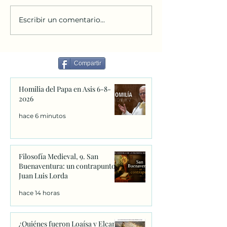
Escribir un comentario...
Comenzamos grupo de
Mensajes del Pa
Confirmación/Bautismo
Recordar
de adultos
Compartir
Homilia del Papa en Asis 6-8-
2026
hace 6 minutos
Filosofía Medieval, 9. San
Buenaventura: un contrapunto.
Juan Luis Lorda
hace 14 horas
¿Quiénes fueron Loaísa y Elcano