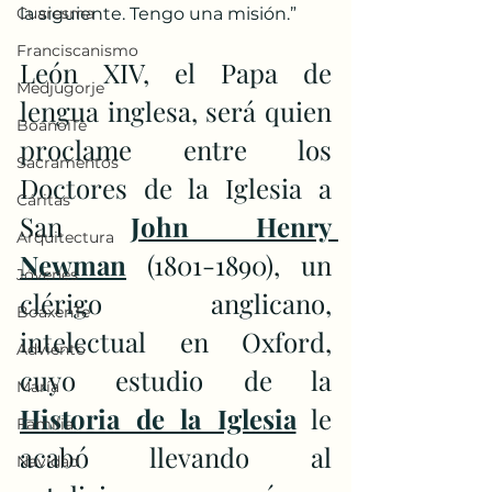
Cuaresma
la siguiente. Tengo una misión.”
Franciscanismo
León XIV, el Papa de 
Medjugorje
lengua inglesa, será quien 
BoanoiTe
proclame entre los 
Sacramentos
Doctores de la Iglesia a 
Cáritas
San 
John Henry 
Arquitectura
Newman
 (1801-1890), un 
Jóvenes
clérigo anglicano, 
BoaxenTe
intelectual en Oxford, 
Adviento
cuyo estudio de la 
María
Historia de la Iglesia
 le 
Familia
acabó llevando al 
Navidad