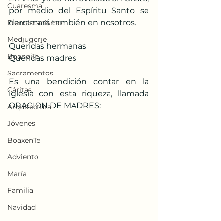
Cuaresma
por medio del Espíritu Santo se 
derramará también en nosotros.
Franciscanismo
Medjugorje
Queridas hermanas
BoanoiTe
Queridas madres
Sacramentos
Es una bendición contar en la 
Cáritas
iglesia con esta riqueza, llamada 
ORACION DE MADRES: 
Arquitectura
Jóvenes
BoaxenTe
Adviento
María
Familia
Navidad