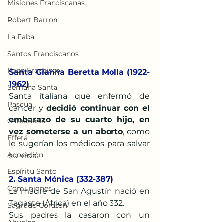
Misiones Franciscanas
Robert Barron
La Faba
Santos Franciscanos
Papa Francisco
Santa Gianna Beretta Molla (1922-
1962)
Semana Santa
Santa italiana que enfermó de 
Pascua
cáncer y 
decidió continuar con el 
embarazo de su cuarto hijo, en 
Catequesis
vez someterse a un aborto
, como 
Effetá
le sugerían los médicos para salvar 
Adoración
su vida.
Espíritu Santo
2. Santa Mónica (332-387)
Comuniones
La madre de San Agustín nació en 
Tagaste (África) en el año 332.
Sagrado Corazón
Sus padres la casaron con un 