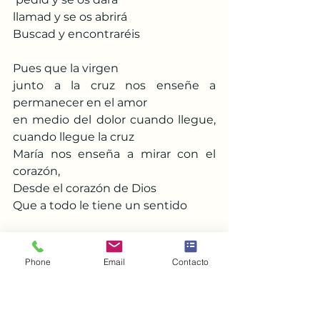
llamad y se os abrirá
Buscad y encontraréis
Pues que la virgen
junto a la cruz nos enseñe a 
permanecer en el amor
en medio del dolor cuando llegue, 
cuando llegue la cruz
María nos enseña a mirar con el 
corazón,
Desde el corazón de Dios
Que a todo le tiene un sentido
Sea la fe y la esperanza los pilares 
de esta oración de madres
Phone
Email
Contacto
que con una estructura tan sencilla 
ha dado y está dando tantísimo 
fruto