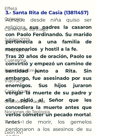
Effetá
3.- Santa Rita de Casia (13811457)
Colegios
Aunque desde niña quiso ser 
religiosa, 
sus padres la casaron 
Camino de Santiago
con Paolo Ferdinando. Su marido 
Jubileo2025
pertenecía a una familia de 
mercenarios  y hostil a la fe.
Medjugorje
Tras 20 años de oración, Paolo se 
Cuaresma
convirtió y empezó un camino de 
Retiros de Emaús
santidad junto a Rita. Sin 
embargo, fue asesinado por sus 
Viacrucis
enemigos. Sus hijos juraron 
Carlo Acutis
vengar la muerte de su padre y 
ella pidió al Señor que les 
Oración de madres
concediera la muerte antes que 
Nociones de Teología
verlos cometer un pecado mortal
. 
Antes de morir, los gemelos 
Tarde 5+1
perdonaron a los asesinos de su 
León XVI