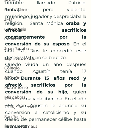
Abuelos
hombre llamado Patricio. 
Trabajador pero violento, 
Santa Clara
mujeriego, jugador y despreciaba la 
JMJ
religión.  Santa Mónica 
oraba y 
Catequesis
ofrecía sacrificios 
constantemente por la 
Cafarnaúm
conversión de su esposo
. En el 
Juan Jacobo
año 371, Dios le concedió este 
deseo y Patricio se bautizó.
Espíritu de Asís
Quedó viuda un año después 
Colegio
cuando Agustín tenía 17 
800 años
años. 
Durante 15 años rezó y 
ofreció sacrificios por la 
Matrimonio
conversión de su hijo
, quien 
Mis cabras
llevaba una vida libertina. En el año 
386, San Agustín le anunció su 
2024, San José
conversión al catolicismo y su 
San José
deseo de permanecer célibe hasta 
la muerte.
Retiro de Emaús