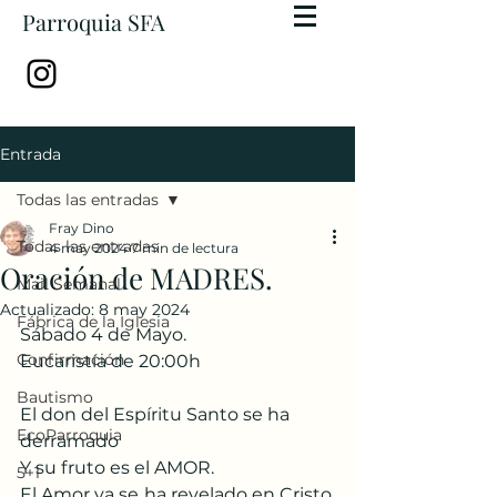
Parroquia SFA
Entrada
Todas las entradas
Fray Dino
Todas las entradas
4 may 2024
7 min de lectura
Oración de MADRES.
Mail Semanal
Actualizado:
8 may 2024
Fábrica de la Iglesia
Sábado 4 de Mayo. 
Confirmación
Eucaristía de 20:00h
Bautismo
El don del Espíritu Santo se ha 
EcoParroquia
derramado
Y su fruto es el AMOR.
5+1
El Amor ya se ha revelado en Cristo, 