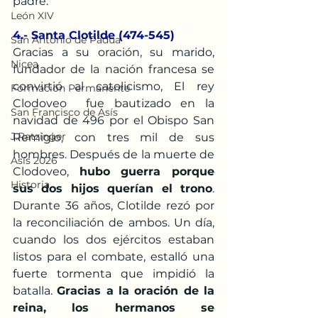
padre.
León XIV
4.- Santa Clotilde (474-545)
San Antonio de Padua
Gracias a su oración, su marido, 
Nicea
fundador de la nación francesa se 
convirtió al catolicismo, El rey 
Formación Permanente
Clodoveo  fue bautizado en la 
San Francisco de Asís
navidad de 496 por el Obispo San 
J.Ratzinger
Remigio, con tres mil de sus 
hombres. Después de la muerte de 
Asís 2026
Clodoveo, 
hubo guerra porque 
Historia
sus dos hijos querían el trono
. 
Durante 36 años, Clotilde rezó por 
la reconciliación de ambos. Un día, 
cuando los dos ejércitos estaban 
listos para el combate, estalló una 
fuerte tormenta que impidió la 
batalla. 
Gracias a la oración de la 
reina, los hermanos se 