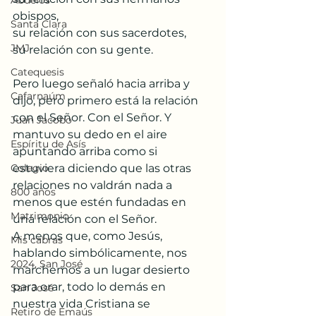
Abuelos
obispos,
Santa Clara
su relación con sus sacerdotes,
JMJ
su relación con su gente.
Catequesis
Pero luego señaló hacia arriba y 
Cafarnaúm
dijo, pero primero está la relación 
con el Señor. Con el Señor. Y 
Juan Jacobo
mantuvo su dedo en el aire 
Espíritu de Asís
apuntando arriba como si 
Colegio
estuviera diciendo que las otras 
relaciones no valdrán nada a 
800 años
menos que estén fundadas en 
Matrimonio
una relación con el Señor.
A menos que, como Jesús, 
Mis cabras
hablando simbólicamente, nos 
2024, San José
marchemos a un lugar desierto 
para orar, todo lo demás en 
San José
nuestra vida Cristiana se 
Retiro de Emaús