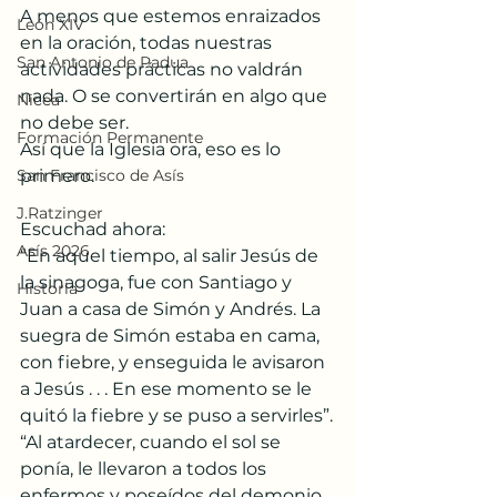
A menos que estemos enraizados 
León XIV
en la oración, todas nuestras 
San Antonio de Padua
actividades prácticas no valdrán 
nada. O se convertirán en algo que 
Nicea
no debe ser.
Formación Permanente
Así que la Iglesia ora, eso es lo 
San Francisco de Asís
primero.
J.Ratzinger
Escuchad ahora:
Asís 2026
“En aquel tiempo, al salir Jesús de 
la sinagoga, fue con Santiago y 
Historia
Juan a casa de Simón y Andrés. La 
suegra de Simón estaba en cama, 
con fiebre, y enseguida le avisaron 
a Jesús . . . En ese momento se le 
quitó la fiebre y se puso a servirles”.
“Al atardecer, cuando el sol se 
ponía, le llevaron a todos los 
enfermos y poseídos del demonio, 