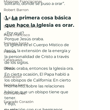
Misiones Franciscanas
solitario, donde se puso a orar”.
Robert Barron
1.
- 
La
 primera cosa básica 
La Faba
que hace la Iglesia es orar.
Santos Franciscanos
¿Por qué?
Papa Francisco
Porque Jesús oraba.
Semana Santa
La Iglesia es el Cuerpo Místico de 
Jesús, la extensión de la energía y 
Pascua
la personalidad de Cristo a través 
Catequesis
de los siglos.
Effetá
Jesús oraba, entonces la Iglesia ora.
En cierta ocasión, El Papa habló a 
Adoración
los obispos de California: En cierto 
Espíritu Santo
momento, sobre las relaciones 
básicas que un obispo tiene que 
Comuniones
tener.
Sagrado Corazón
Y dijo,
su relación con sus hermanos 