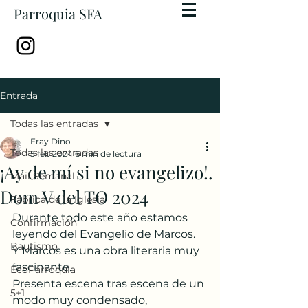
Parroquia SFA
Entrada
Todas las entradas
Fray Dino
Todas las entradas
5 feb 2024
6 min de lectura
¡Ay de mí si no evangelizo!.
Mail Semanal
Dom V del TO 2024
Fábrica de la Iglesia
Durante todo este año estamos 
Confirmación
leyendo del Evangelio de Marcos.
Bautismo
Y Marcos es una obra literaria muy 
fascinante. 
EcoParroquia
Presenta escena tras escena de un 
5+1
modo muy condensado, 