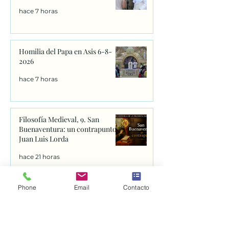
hace 7 horas
Homilia del Papa en Asis 6-8-
2026
hace 7 horas
Filosofía Medieval, 9. San
Buenaventura: un contrapunto.
Juan Luis Lorda
hace 21 horas
¿Quiénes fueron Loaísa y Elcano
Phone
Email
Contacto
y cual es su relación con
Franciscanos Coruña?
hace 2 días