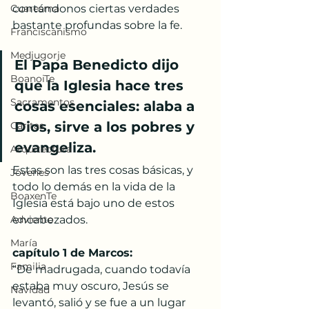
Cuaresma
contándonos ciertas verdades 
bastante profundas sobre la fe.
Franciscanismo
Medjugorje
El Papa Benedicto dijo 
BoanoiTe
que la Iglesia hace tres 
Sacramentos
cosas esenciales: alaba a 
Dios, sirve a los pobres y 
Cáritas
evangeliza.
Arquitectura
Estas son las tres cosas básicas, y 
Jóvenes
todo lo demás en la vida de la 
BoaxenTe
Iglesia está bajo uno de estos 
Adviento
encabezados.
María
capítulo 1 de Marcos:
Familia
“De madrugada, cuando todavía 
estaba muy oscuro, Jesús se 
Navidad
levantó, salió y se fue a un lugar 