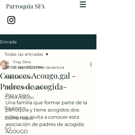
Parroquia SFA
Entrada
Todas las entradas
Fray Dino
Todas las entradas
21 sept 2022
1 min de lectura
Conoces Acougo.gal -
Mail Semanal
Padres de acogida-
Fábrica de la Iglesia
Paz y bien. 
Confirmación
Una familia que formar parte de la 
Bautismo
parroquia y tiene acogidos dos 
niños nos invita a conocer esta 
EcoParroquia
asociación de padres de acogida: 
5+1
AGOUGO