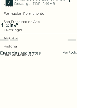
Descargar PDF • 1.49MB
Nicea
Formación Permanente
San Francisco de Asís
J.Ratzinger
Asís 2026
Historia
Ver todo
Entradas recientes
Retiros de Emaús