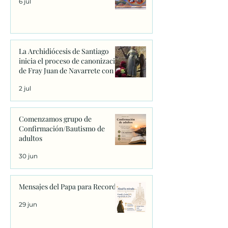
6 jul
La Archidiócesis de Santiago
inicia el proceso de canonización
de Fray Juan de Navarrete con la
firma de los primeros decretos
2 jul
en Sanxenxo
Comenzamos grupo de
Confirmación/Bautismo de
adultos
30 jun
Mensajes del Papa para Recordar
29 jun