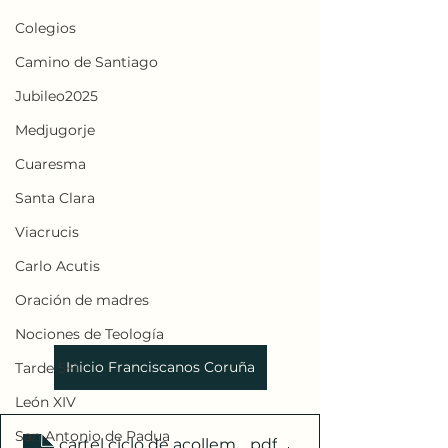
Colegios
Camino de Santiago
Jubileo2025
Medjugorje
Cuaresma
Santa Clara
Viacrucis
Carlo Acutis
Oración de madres
Nociones de Teología
Inicio Franciscanos Coruña
Tarde 5+1
León XIV
San Antonio de Padua
cartel ciclo de acollemento I
.pdf