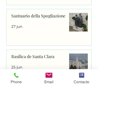
Santuario della Spogliazione
27 jun
Basílica de Santa Clara
25 jun
Phone
Email
Contacto
Abren el proceso para canonizar
a fray Juan de Navarrete, el santo
que se venera en Nantes desde
1528
25 jun