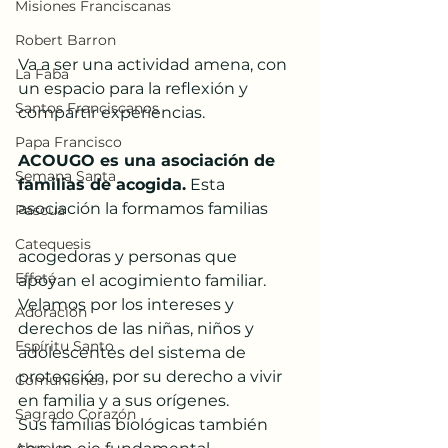
Misiones Franciscanas
Robert Barron
Va a ser una actividad amena, con 
La Faba
un espacio para la reflexión y 
Santos Franciscanos
compartir experiencias. 
Papa Francisco
ACOUGO es una asociación de 
Semana Santa
familias de acogida.
 Esta 
asociación la formamos familias 
Pascua
Catequesis
acogedoras y personas que 
Effetá
apoyan el acogimiento familiar. 
Velamos por los intereses y 
Adoración
derechos de las niñas, niños y 
Espíritu Santo
adolescentes del sistema de 
protección, por su derecho a vivir 
Comuniones
en familia y a sus orígenes.
Sagrado Corazón
Sus familias biológicas también 