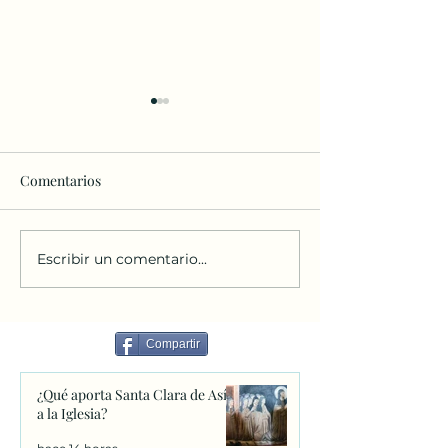
Comentarios
Escribir un comentario...
10|08|26 SANTA CLARA:
Santa Clara y la 
CUANDO DIOS ES
de Cristo
SUFICIENTE
Compartir
¿Qué aporta Santa Clara de Asís
a la Iglesia?