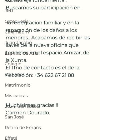
Abuelos
son un eje fundamental. 
Buscamos su participación en
JMJ
Catequesis
 la reitegracion familiar y en la 
reparación de los daños a los 
Cafarnaúm
menores.. Acabamos de recibir las 
Juan Jacobo
llaves de la nueva oficina que 
tenemos en el espacio Amizar, de 
Espíritu de Asís
la Xunta. 
Colegio
El tfno de contacto es el de la 
800 años
Asociación: +34 622 67 21 88
Matrimonio
Mis cabras
Muchísimas gracias!!!
2024, San José
Carmen Dourado.
San José
Retiro de Emaús
Effetá