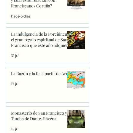
y cual es su relación con
Franciscanos Coruña?
hace 6 días
La indulgencia de la Porciúncula:
el gran regalo espiritual de San
Francisco que este año adquiere
un significado único
31 jul
La Razón y la fe, a partir de Arrio
17 jul
Monasterio de San Francisco y
Tumba de Dante. Rávena.
12 jul