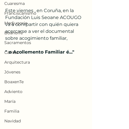
Cuaresma
Este viernes , en Coruña, en la 
Franciscanismo
Fundación Luis Seoane ACOUGO 
Medjugorje
va a compartir con quién quiera 
acercarse a ver el documental 
BoanoiTe
sobre acogimiento familiar, 
Sacramentos
" o Acollemento Familiar é..."
Cáritas
Arquitectura
Jóvenes
BoaxenTe
Adviento
María
Familia
Navidad