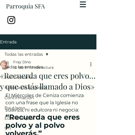
Parroquia SFA
Entrada
Todas las entradas
Fray Dino
Todas las entradas
18 feb
9 min de lectura
«Recuerda que eres polvo…
Mail Semanal
y que estás llamado a Dios»
Fábrica de la Iglesia
El Miércoles de Ceniza comienza 
Confirmación
con una frase que la Iglesia no 
Bautismo
suaviza, ni edulcora ni negocia: 
“Recuerda que eres 
EcoParroquia
polvo y al polvo 
5+1
volverás.”