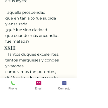
 a sus leyes;
   aquella prosperidad
 que en tan alto fue subida
 y ensalzada,
 ¿qué fue sino claridad
 que cuando más encendida
 fue matada?
XXIII
   Tantos duques excelentes,
 tantos marqueses y condes
 y varones
 como vimos tan potentes,
 di, Muerte, ¿do los escondes
 y traspones?
Phone
Email
Contacto
   Y las sus claras hazañas
 que hicieron en las guerras
 y en las paces,