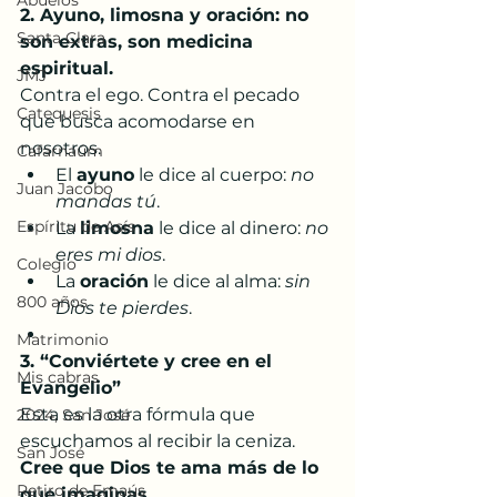
Abuelos
2. Ayuno, limosna y oración: no 
Santa Clara
son extras, son medicina 
espiritual.
JMJ
Contra el ego. Contra el pecado 
Catequesis
que busca acomodarse en 
nosotros.
Cafarnaúm
El 
ayuno
 le dice al cuerpo: 
no 
Juan Jacobo
mandas tú
.
Espíritu de Asís
La 
limosna
 le dice al dinero: 
no 
eres mi dios
.
Colegio
La 
oración
 le dice al alma: 
sin 
800 años
Dios te pierdes
.
Matrimonio
3. “Conviértete y cree en el 
Mis cabras
Evangelio”
Esta es la otra fórmula que 
2024, San José
escuchamos al recibir la ceniza.
San José
Cree que Dios te ama más de lo 
Retiro de Emaús
que imaginas.