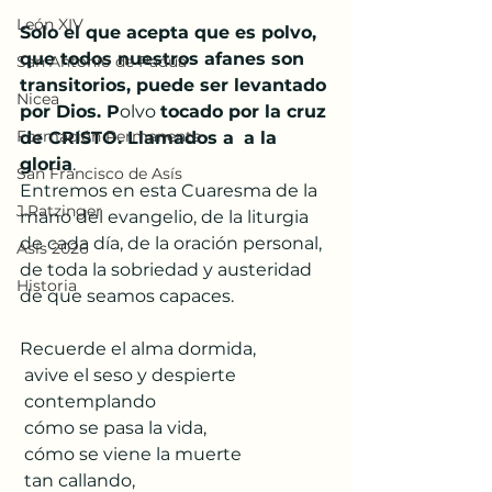
León XIV
Solo el que acepta que es polvo, 
que todos nuestros afanes son 
San Antonio de Padua
transitorios, puede ser levantado 
Nicea
por Dios. P
olvo 
tocado por la cruz 
Formación Permanente
de CRISTO. Llamados a 
a la 
gloria
.
San Francisco de Asís
Entremos en esta Cuaresma de la 
J.Ratzinger
mano del evangelio, de la liturgia 
de cada día, de la oración personal, 
Asís 2026
de toda la sobriedad y austeridad 
Historia
de que seamos capaces. 
Recuerde el alma dormida,
 avive el seso y despierte
 contemplando
 cómo se pasa la vida,
 cómo se viene la muerte
 tan callando,