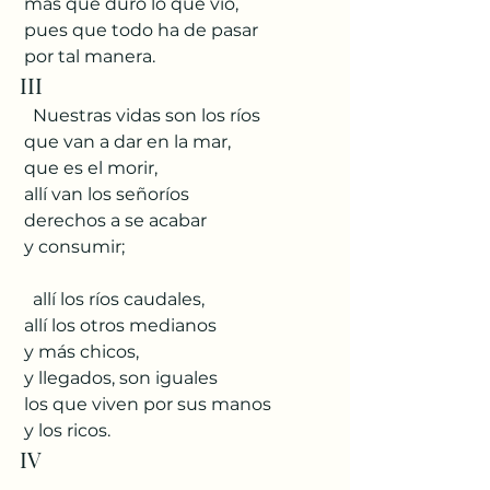
 mas que duró lo que vio,
 pues que todo ha de pasar
 por tal manera.
III
   Nuestras vidas son los ríos
 que van a dar en la mar,
 que es el morir,
 allí van los señoríos
 derechos a se acabar
 y consumir;
   allí los ríos caudales,
 allí los otros medianos
 y más chicos,
 y llegados, son iguales
 los que viven por sus manos
 y los ricos.
IV