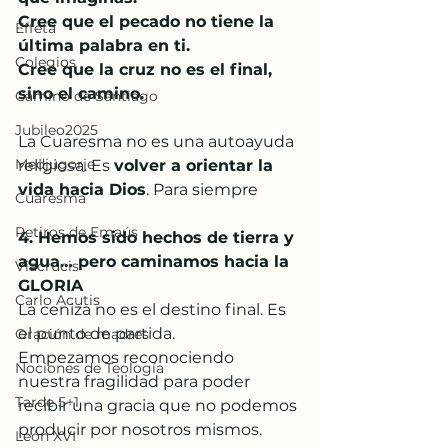
Cree que el pecado no tiene la 
Effetá
última palabra en ti.
Colegios
Cree que la cruz no es el final, 
sino el camino.
Camino de Santiago
Jubileo2025
La Cuaresma no es una autoayuda 
Medjugorje
religiosa. Es 
volver a orientar la 
vida hacia Dios
. Para siempre
Cuaresma
Retiros de Emaús
4. Hemos sido hechos de tierra y 
agua… pero caminamos hacia la 
Viacrucis
GLORIA
Carlo Acutis
La ceniza no es el destino final. Es 
el punto de partida.
Oración de madres
Empezamos reconociendo 
Nociones de Teología
nuestra fragilidad para poder 
Tarde 5+1
recibir una gracia que no podemos 
producir por nosotros mismos.
León XVI