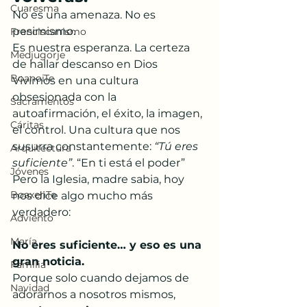
Cuaresma
No es una amenaza. No es 
pesimismo. 
Franciscanismo
Es nuestra esperanza. La certeza 
Medjugorje
de hallar descanso en Dios
BoanoiTe
Vivimos en una cultura 
obsesionada con la 
Sacramentos
autoafirmación, el éxito, la imagen, 
Cáritas
el control. Una cultura que nos 
susurra constantemente: 
“Tú eres 
Arquitectura
suficiente”
. “En ti está el poder” 
Jóvenes
Pero la Iglesia, madre sabia, hoy 
BoaxenTe
nos dice algo mucho más 
verdadero:
Adviento
María
No eres suficiente… y eso es una 
gran noticia.
Familia
Porque solo cuando dejamos de 
Navidad
adorarnos a nosotros mismos, 