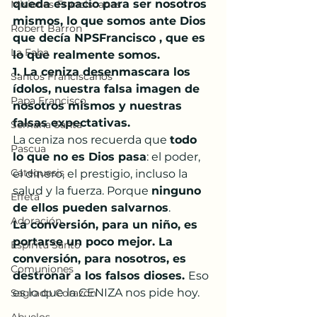
queda espacio para ser nosotros 
Misiones Franciscanas
mismos, lo que somos ante Dios 
Robert Barron
que decía NPSFrancisco , que es 
La Faba
lo que realmente somos.
1. La ceniza desenmascara los 
Santos Franciscanos
ídolos, nuestra falsa imagen de 
Papa Francisco
nosotros mismos y nuestras 
falsas expectativas.
Semana Santa
La ceniza nos recuerda que 
todo 
Pascua
lo que no es Dios pasa
: el poder, 
Catequesis
el dinero, el prestigio, incluso la 
salud y la fuerza. Porque 
ninguno 
Effetá
de ellos pueden salvarnos
.
Adoración
La conversión, para un niño, es 
portarse un poco mejor. La 
Espíritu Santo
conversión, para nosotros, es 
Comuniones
destronar a los falsos dioses. 
Eso 
es lo que la CENIZA nos pide hoy.
Sagrado Corazón