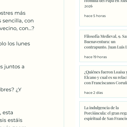
Homilia del Papa en Asis
Catequesis
Effetá
2026
ostres más 
hace 5 horas
sencilla, con 
 vecino, con…?
Filosofía Medieval, 9. Sa
Buenaventura: un
lo los lunes 
contrapunto. Juan Luis 
hace 19 horas
s juntos a 
¿Quiénes fueron Loaísa 
Elcano y cual es su relac
con Franciscanos Coruñ
bres? ¿Y 
hace 2 días
La indulgencia de la
 esta 
Porciúncula: el gran reg
espiritual de San Franci
is estáis 
que este año adquiere u