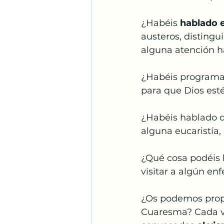
Santos Franciscanos
¿Habéis 
hablado e
austeros, distingu
Adoración
Espíritu S
alguna atención ha
¿Habéis program
para que Dios est
¿Habéis hablado d
alguna eucaristía, 
¿Qué cosa podéis 
visitar a algún e
¿Os podemos prop
Cuaresma? Cada vi