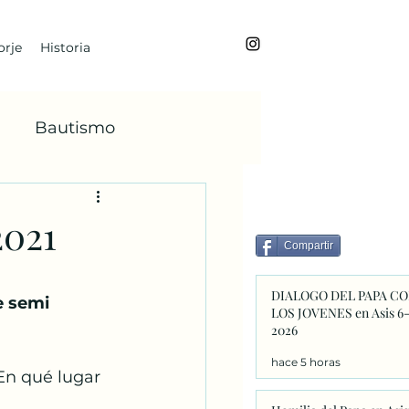
rje
Historia
Bautismo
BoanoiTe
2021
Compartir
dviento
María
DIALOGO DEL PAPA C
e semi 
LOS JOVENES en Asis 6
2026
Faba
hace 5 horas
En qué lugar 