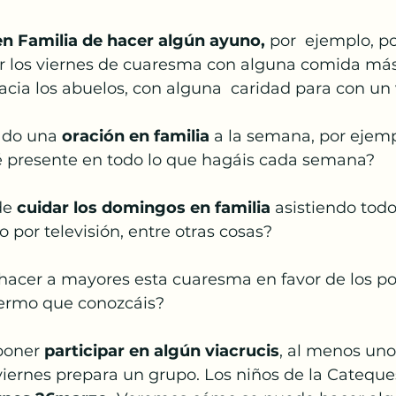
Papa Francisco
Semana Santa
Pascua
n Familia de hacer algún ayuno,
 por  ejemplo, p
ir los viernes de cuaresma con alguna comida más 
anto
cia los abuelos, con alguna  caridad para con un
ado una
 oración en familia
 a la semana, por ejemp
é presente en todo lo que hagáis cada semana? 
e 
cuidar los domingos en familia
 asistiendo todo
o por televisión, entre otras cosas?
hacer a mayores esta cuaresma en favor de los po
nfermo que conozcáis?
oner 
participar en algún viacrucis
, al menos uno,
ernes prepara un grupo. Los niños de la Cateques