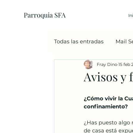
Parroquia SFA
In
Todas las entradas
Mail 
Fray Dino
15 feb 
EcoParroquia
5+1
Avisos y 
Sacramentos
Cáritas
¿Cómo vivir la Cu
confinamiento?
Familia
Navidad
¿Has puesto algo 
de casa está expue