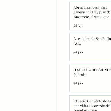
Abren el proceso para
canonizar a fray Juan de
Navarrete, el santo que 
venera en Nantes desde 
25 jun
La catedral de San Rufin
Asís.
24 jun
JESÚS LUZ DEL MUNDO
Película.
24 jun
El Sacro Convento de As
una visita al corazón del
franciscanismo