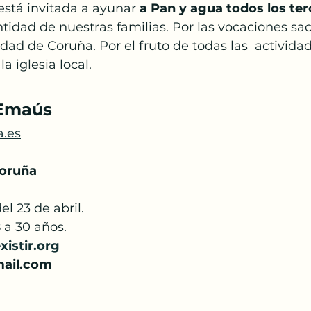
está invitada a ayunar
 a Pan y agua todos los ter
antidad de nuestras familias. Por las vocaciones sac
udad de Coruña. Por el fruto de todas las  activida
a iglesia local.
Emaús  
.es
Coruña
l 23 de abril.
 a 30 años.
istir.org
ail.com