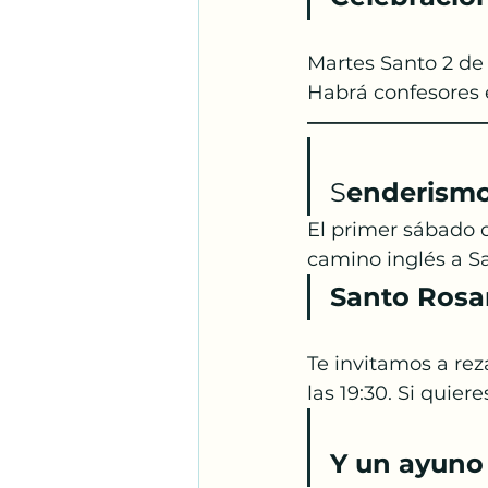
Martes Santo 2 de 
Habrá confesores e
—————————
S
enderismo
El primer sábado q
camino inglés a S
Santo Rosa
Te invitamos a reza
las 19:30. Si quier
Y un ayuno