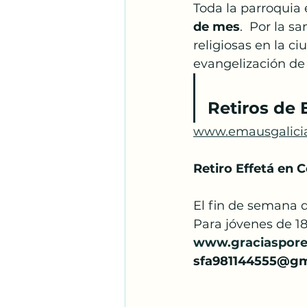
Toda la parroquia 
de mes
.  Por la s
religiosas en la ci
evangelización de l
Retiros de 
www.emausgalicia
Retiro Effetá en 
El fin de semana de
Para jóvenes de 18
www.graciasporex
sfa981144555@gm