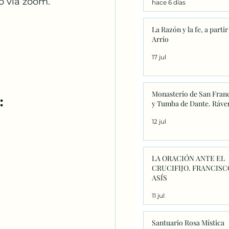
o via zoom.
hace 6 días
significado único
La Razón y la fe, a partir
Arrio
17 jul
Monasterio de San Fran
:
y Tumba de Dante. Ráve
12 jul
LA ORACIÓN ANTE EL
CRUCIFIJO. FRANCISC
ASÍS
11 jul
Santuario Rosa Mística