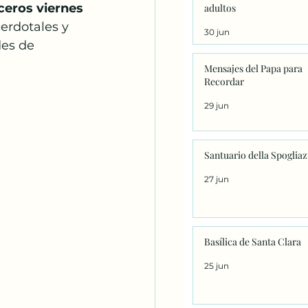
ceros viernes 
adultos
erdotales y  
30 jun
des de 
Mensajes del Papa para
Recordar
29 jun
Santuario della Spoglia
27 jun
Basílica de Santa Clara
25 jun