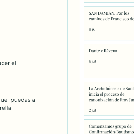
SAN DAMIÁN. Por los
caminos de Francisco de
8 jul
Dante y Rávena
6 jul
cer el 
La Archidiócesis de San
inicia el proceso de
 que  puedas a 
canonización de Fray Ju
Navarrete con la firma d
ella.
2 jul
primeros decretos en
Sanxenxo
Comenzamos grupo de
Confirmación/Bautismo