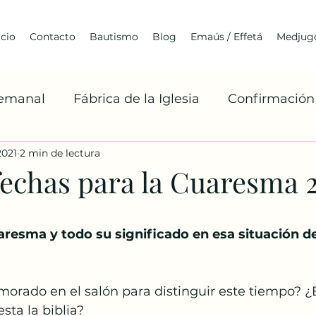
icio
Contacto
Bautismo
Blog
Emaús / Effetá
Medjugo
Semanal
Fábrica de la Iglesia
Confirmación
2021
2 min de lectura
Cuaresma
Franciscanismo
Medjugorje
fechas para la Cuaresma 
Arquitectura
Jóvenes
BoaxenTe
A
aresma y todo su significado en esa situación d
Misiones Franciscanas
Robert Barron
La 
morado en el salón para distinguir este tiempo? ¿
sta la biblia?