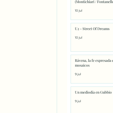
(Montichiari / Fontanell
10 jul
U2 - Street Of Dreams
10 jul
Rávena, la fe expresada 
mosaicos
9 jul
Un mediodía en Gubbio
9 jul