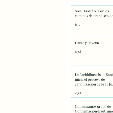
SAN DAMIÁN. Por los
caminos de Francisco de
8 jul
Dante y Rávena
6 jul
La Archidiócesis de San
inicia el proceso de
canonización de Fray Ju
Navarrete con la firma d
2 jul
primeros decretos en
Sanxenxo
Comenzamos grupo de
Confirmación/Bautismo