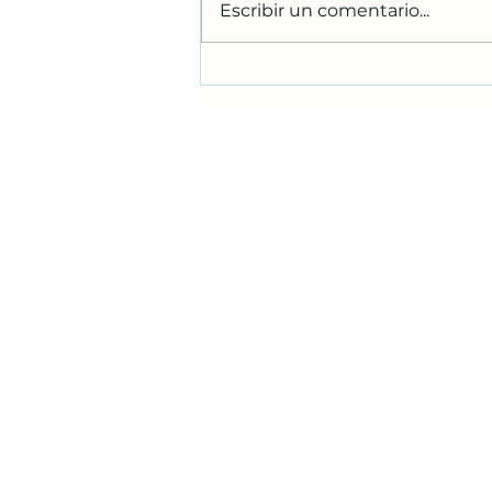
Escribir un comentario...
DIALOGO DEL PAPA CON
LOS JOVENES en Asis 6-8-
2026