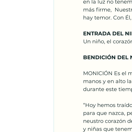
en la luz no tene
Santos Franciscanos
más firme,  Nuestr
hay temor. Con Él,
Adoración
Espíritu S
ENTRADA DEL N
Un niño, el corazón
BENDICIÓN DEL 
MONICIÓN Es el m
manos y en alto la
durante este tiem
“Hoy hemos traído
para que nazca, p
neustro corazón de
y niñas que tenemo