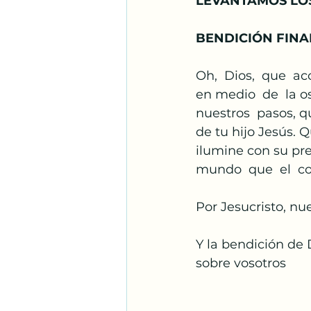
LEVANTAMOS LOS
BENDICIÓN FINA
Oh,  Dios,  que  aco
en medio  de  la o
nuestros  pasos, q
de tu hijo Jesús. 
ilumine con su pre
mundo  que  el  cor
Por Jesucristo, nu
Y la bendición de 
sobre vosotros