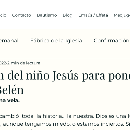
icio
Contacto
Bautismo
Blog
Emaús / Effetá
Medjugo
Semanal
Fábrica de la Iglesia
Confirmación
022
2 min de lectura
Cuaresma
Franciscanismo
Medjugorje
 del niño Jesús para pon
Belén
Arquitectura
Jóvenes
BoaxenTe
A
na vela.
Misiones Franciscanas
Robert Barron
La 
 cambió  toda  la historia... la nuestra. Dios es una
or, aunque tengamos miedo, o estamos inciertos. 