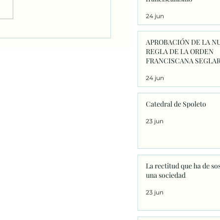
24 jun
ofía Medieval, 9. San
APROBACIÓN DE LA N
aventura: un
REGLA DE LA ORDEN
rapunto. Juan Luis Lorda
FRANCISCANA SEGLAR
24 jun
Catedral de Spoleto
23 jun
La rectitud que ha de so
una sociedad
23 jun