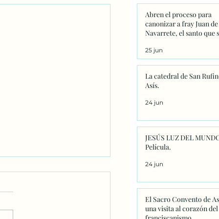
Abren el proceso para
canonizar a fray Juan de
Navarrete, el santo que 
venera en Nantes desde 
25 jun
La catedral de San Rufin
Asís.
24 jun
JESÚS LUZ DEL MUNDO
Película.
24 jun
El Sacro Convento de As
una visita al corazón del
franciscanismo