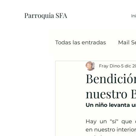
Parroquia SFA
In
Todas las entradas
Mail 
Fray Dino
5 dic 2
EcoParroquia
5+1
Bendición
nuestro 
Sacramentos
Cáritas
Un niño levanta u
Familia
Navidad
Hay  un  "sí"  que 
en nuestro interi