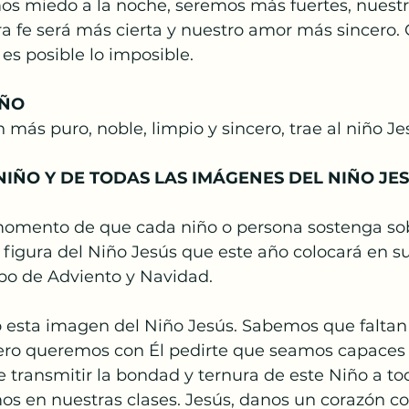
mos miedo a la noche, seremos más fuertes, nuestr
Papa Francisco
Semana Santa
Pascua
a fe será más cierta y nuestro amor más sincero. C
 es posible lo imposible.
anto
IÑO
 más puro, noble, limpio y sincero, trae al niño Je
NIÑO Y DE TODAS LAS IMÁGENES DEL NIÑO JE
omento de que cada niño o persona sostenga sob
 figura del Niño Jesús que este año colocará en su
po de Adviento y Navidad.
 esta imagen del Niño Jesús. Sabemos que faltan 
ero queremos con Él pedirte que seamos capaces d
 transmitir la bondad y ternura de este Niño a tod
s en nuestras clases. Jesús, danos un corazón co