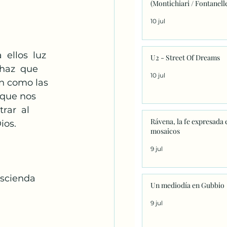
(Montichiari / Fontanell
10 jul
 ellos  luz  
U2 - Street Of Dreams
haz  que  
10 jul
an como las 
 que nos 
ar  al  
Rávena, la fe expresada 
ios. 
mosaicos
9 jul
escienda 
Un mediodía en Gubbio
9 jul