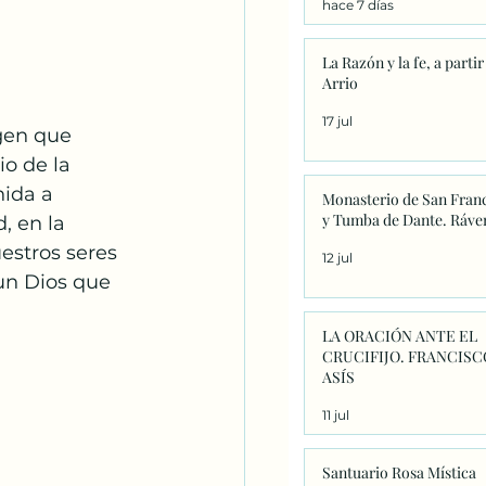
hace 7 días
significado único
La Razón y la fe, a partir
Arrio
17 jul
gen que 
o de la 
ida a 
Monasterio de San Fran
y Tumba de Dante. Ráve
, en la 
estros seres 
12 jul
un Dios que 
LA ORACIÓN ANTE EL
CRUCIFIJO. FRANCISC
ASÍS
11 jul
Santuario Rosa Mística