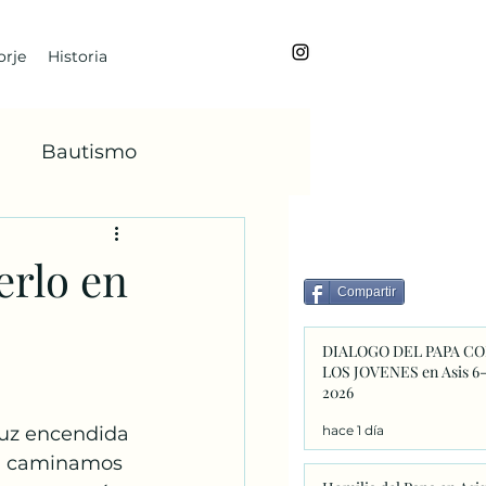
rje
Historia
Bautismo
BoanoiTe
erlo en
Compartir
dviento
María
DIALOGO DEL PAPA C
LOS JOVENES en Asis 6
2026
Faba
hace 1 día
 luz encendida 
Si caminamos 