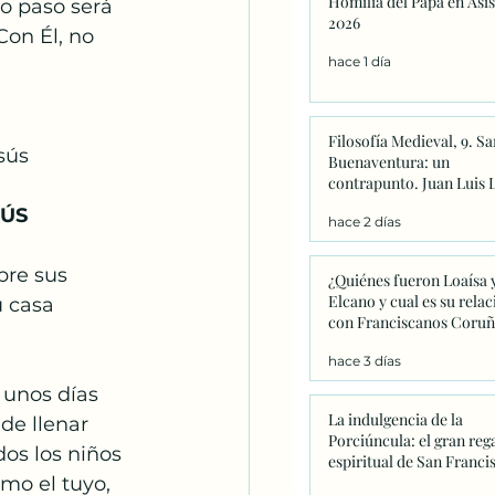
Homilia del Papa en Asis
o paso será 
Catequesis
Effetá
2026
on Él, no 
hace 1 día
Filosofía Medieval, 9. Sa
sús 
Buenaventura: un
contrapunto. Juan Luis 
SÚS
hace 2 días
re sus 
¿Quiénes fueron Loaísa 
Elcano y cual es su relac
 casa 
con Franciscanos Coruñ
hace 3 días
unos días 
La indulgencia de la
e llenar 
Porciúncula: el gran reg
os los niños 
espiritual de San Franci
mo el tuyo, 
que este año adquiere u