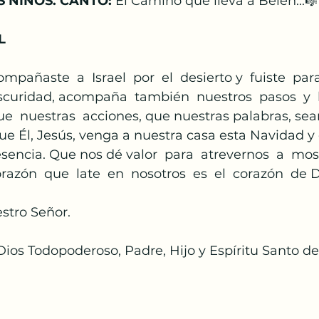
 NIÑOS. CANTO:
 El Camino que lleva a Belén...🎼
L
mpañaste  a  Israel  por  el  desierto y  fuiste  para 
scuridad, acompaña  también  nuestros  pasos  y  
ue  nuestras  acciones, que nuestras palabras, se
Que Él, Jesús, venga a nuestra casa esta Navidad y
sencia. Que nos dé valor  para  atrevernos  a  mostr
azón  que  late  en  nosotros  es  el  corazón  de D
estro Señor.
Dios Todopoderoso, Padre, Hijo y Espíritu Santo d