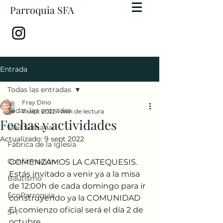
Parroquia SFA
Entrada
Todas las entradas
Fray Dino
Todas las entradas
7 sept 2022
1 min de lectura
Fechas y actividades
Mail Semanal
Actualizado:
9 sept 2022
Fábrica de la Iglesia
Confirmación
COMENZAMOS LA CATEQUESIS.
Estás invitado a venir ya a la misa 
Bautismo
de 12:00h de cada domingo para ir 
EcoParroquia
construyendo ya la COMUNIDAD
El comienzo oficial será el día 2 de 
5+1
octubre. 