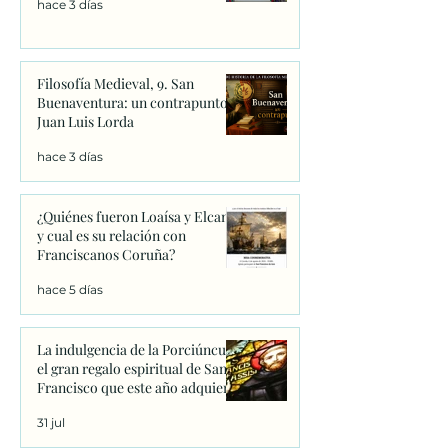
hace 3 días
Filosofía Medieval, 9. San
Buenaventura: un contrapunto.
Juan Luis Lorda
hace 3 días
¿Quiénes fueron Loaísa y Elcano
y cual es su relación con
Franciscanos Coruña?
hace 5 días
La indulgencia de la Porciúncula:
el gran regalo espiritual de San
Francisco que este año adquiere
un significado único
31 jul