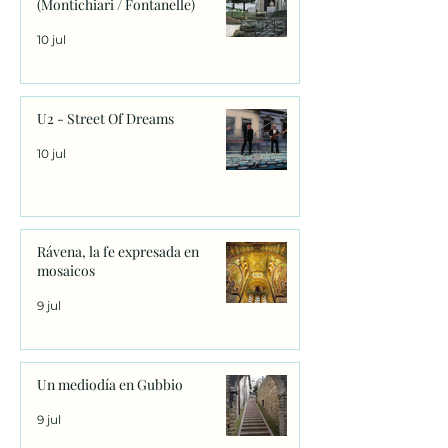
(Montichiari / Fontanelle)
10 jul
U2 - Street Of Dreams
10 jul
Rávena, la fe expresada en
mosaicos
9 jul
Un mediodía en Gubbio
9 jul