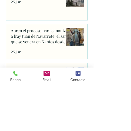
25 jun
Abren el proceso para canonizar
a fray Juan de Navarrete, el santo
que se venera en Nantes desde
1528
25 jun
La catedral de San Rufino. Asís.
Phone
Email
Contacto
24 jun
JESÚS LUZ DEL MUNDO.
Película.
24 jun