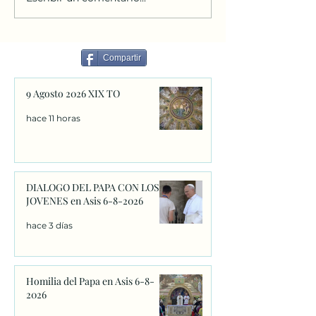
DIALOGO DEL PAPA CON
Homilia del Papa
LOS JOVENES en Asis 6-
6-8-2026
8-2026
Compartir
9 Agosto 2026 XIX TO
hace 11 horas
DIALOGO DEL PAPA CON LOS
JOVENES en Asis 6-8-2026
hace 3 días
Homilia del Papa en Asis 6-8-
2026