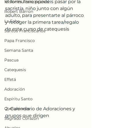
el formulario ppodéis pasar por la 
Misiones Franciscanas
sacristía, niño junto con algún 
Robert Barron
adulto, para presentarte al párroco 
La Faba
y recoger la primera tarea/regalo 
de este curso de catequesis
Santos Franciscanos
Papa Francisco
Semana Santa
Pascua
Catequesis
Effetá
Adoración
Espíritu Santo
Comuniones
2.-Calendario de Adoraciones y 
grupos que dirigen
Sagrado Corazón