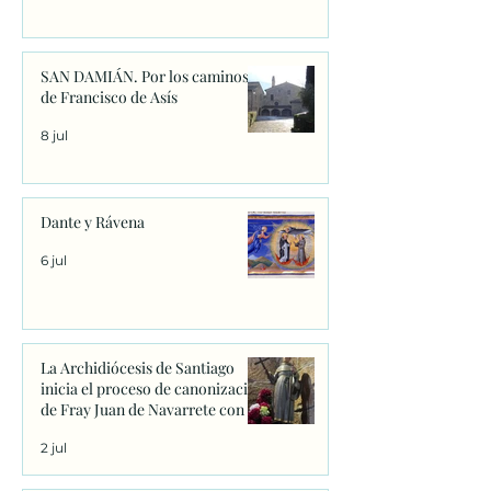
SAN DAMIÁN. Por los caminos
de Francisco de Asís
8 jul
Dante y Rávena
6 jul
La Archidiócesis de Santiago
inicia el proceso de canonización
de Fray Juan de Navarrete con la
firma de los primeros decretos
2 jul
en Sanxenxo