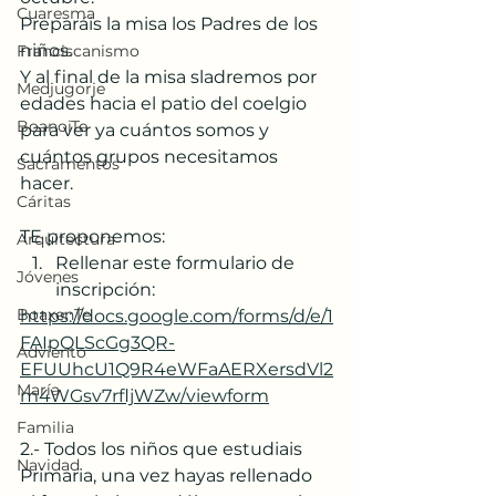
Cuaresma
Preparáis la misa los Padres de los 
niños.
Franciscanismo
Y al final de la misa sladremos por 
Medjugorje
edades hacia el patio del coelgio 
BoanoiTe
para ver ya cuántos somos y 
cuántos grupos necesitamos 
Sacramentos
hacer.
Cáritas
TE proponemos:
Arquitectura
Rellenar este formulario de 
Jóvenes
inscripción: 
BoaxenTe
https://docs.google.com/forms/d/e/1
FAIpQLScGg3QR-
Adviento
EFUUhcU1Q9R4eWFaAERXersdVl2
María
m4WGsv7rfljWZw/viewform
Familia
2.- Todos los niños que estudiais 
Navidad
Primaria, una vez hayas rellenado 