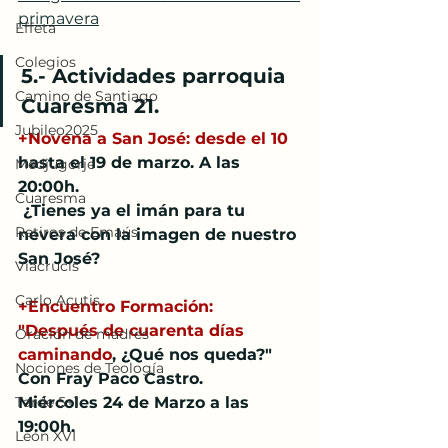
primavera
Effetá
Colegios
5.- Actividades parroquia 
Camino de Santiago
Cuaresma 21.
Jubileo2025
+Novena a San José: desde el 10 
hasta el 19 de marzo. A las 
Medjugorje
20:00h.
Cuaresma
 ¿Tienes ya el imán para tu 
Retiros de Emaús
nevera con la imagen de nuestro 
San José?
Viacrucis
Carlo Acutis
+Encuentro Formación: 
"Después de cuarenta días 
Oración de madres
caminando
, ¿Qué nos queda?"
Nociones de Teología
Con Fray Paco Castro.
Tarde 5+1
Miércoles 24 de Marzo a las 
19:00h.
León XVI