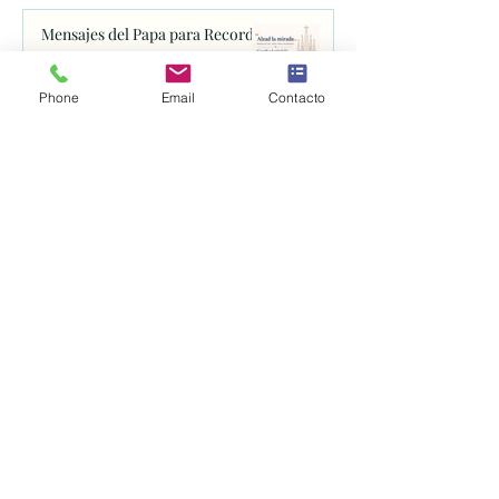
Mensajes del Papa para Recordar
29 jun
Phone
Email
Contacto
Santuario della Spogliazione
27 jun
Basílica de Santa Clara
25 jun
Abren el proceso para canonizar