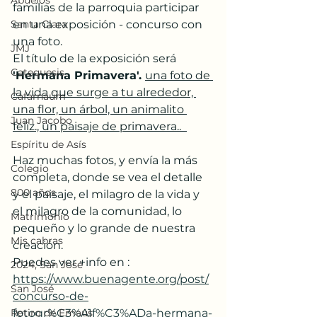
Abuelos
familias de la parroquia participar 
Santa Clara
en una exposición - concurso con 
una foto. 
JMJ
El título de la exposición será
Catequesis
'Hermana Primavera'. 
una foto de 
la vida que surge a tu alrededor, 
Cafarnaúm
una flor, un árbol, un animalito 
Juan Jacobo
feliz., un paisaje de primavera..  
Espíritu de Asís
Haz muchas fotos, y envía la más 
Colegio
completa, donde se vea el detalle 
800 años
y el paisaje, el milagro de la vida y 
el milagro de la comunidad, lo 
Matrimonio
pequeño y lo grande de nuestra 
Mis cabras
creación. 
Puedes ver +info en : 
2024, San José
https://www.buenagente.org/post/
San José
concurso-de-
Retiro de Emaús
fotogr%C3%A1f%C3%ADa-hermana-