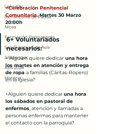
León XIV
+Celebración Penitencial 
Comunitaria.
 Martes 30 Marzo 
San Antonio de Padua
20:00h
Nicea
Formación Permanente
6+ Voluntariados 
San Francisco de Asís
necesarios:
J.Ratzinger
+ Alguien quiere dedicar
 una hora 
los martes en atención y entrega 
Asís 2026
de ropa 
a familias (Cáritas-Ropero) 
Historia
en la iglesia?
+Alguien quiere dedicar 
una hora 
los sábados en pastoral de 
enfermos
, atención y llamadas a 
personas enfermas para mantener 
el contacto con la parroquia?