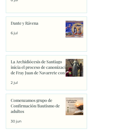
Dante y Rávena
6 jul
La Archidiócesis de Santiago
inicia el proceso de canonización
de Fray Juan de Navarrete con la
firma de los primeros decretos
2 jul
en Sanxenxo
Comenzamos grupo de
Confirmación/Bautismo de
adultos
30 jun