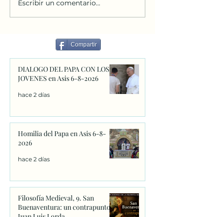
Escribir un comentario...
Homilia del Papa en Asis
Filosofía Medieva
6-8-2026
Buenaventura: u
contrapunto. Jua
Lorda
Compartir
DIALOGO DEL PAPA CON LOS
JOVENES en Asis 6-8-2026
hace 2 días
Homilia del Papa en Asis 6-8-
2026
hace 2 días
Filosofía Medieval, 9. San
Buenaventura: un contrapunto.
Juan Luis Lorda