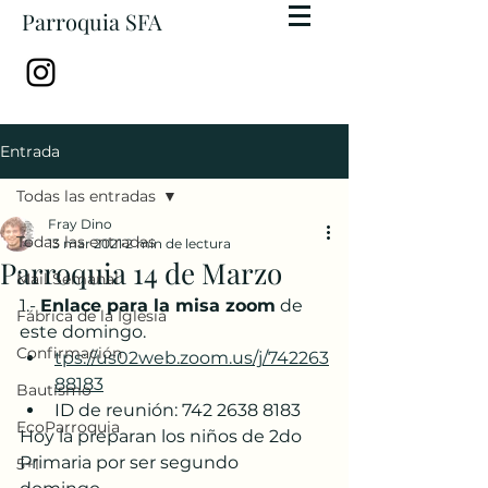
Parroquia SFA
Entrada
Todas las entradas
Fray Dino
Todas las entradas
13 mar 2021
2 min de lectura
Parroquia 14 de Marzo
Mail Semanal
1.- 
Enlace para la misa zoom
 de 
Fábrica de la Iglesia
este domingo. 
Confirmación
tps://us02web.zoom.us/j/742263
88183
Bautismo
ID de reunión: 742 2638 8183
EcoParroquia
Hoy la preparan los niños de 2do 
Primaria por ser segundo 
5+1