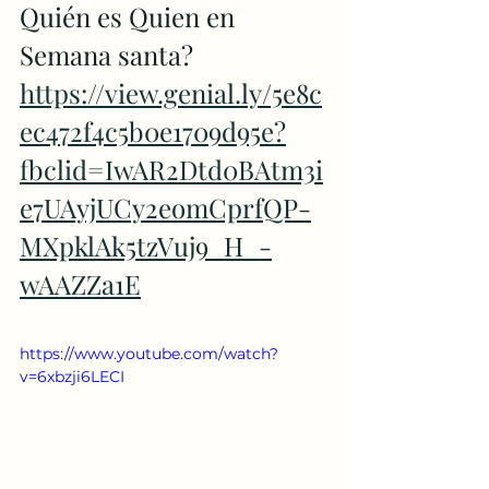
Quién es Quien en 
Semana santa?
https://view.genial.ly/5e8c
ec472f4c5b0e1709d95e?
fbclid=IwAR2Dtd0BAtm3i
e7UAyjUCy2eomCprfQP-
MXpklAk5tzVuj9_H_-
wAAZZa1E
https://www.youtube.com/watch?
v=6xbzji6LECI