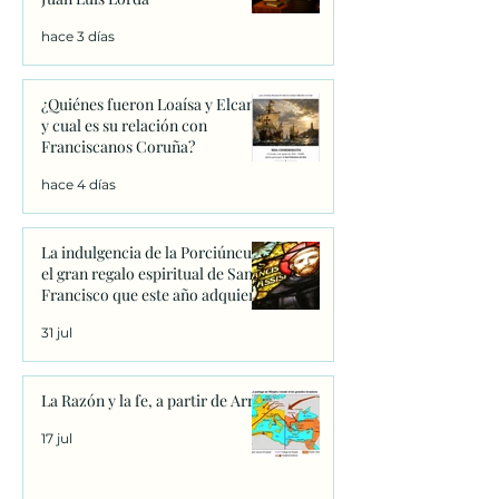
hace 3 días
¿Quiénes fueron Loaísa y Elcano
y cual es su relación con
Franciscanos Coruña?
hace 4 días
La indulgencia de la Porciúncula:
el gran regalo espiritual de San
Francisco que este año adquiere
un significado único
31 jul
La Razón y la fe, a partir de Arrio
17 jul