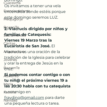
domingo. 
Cuaresma
Os invitamos a tener una vela 
Franciscanismo
encendida donde estéis porque 
este domingo seremos LUZ.
Medjugorje
BoanoiTe
2.-Viacrucis dirigido por niños y 
familias de Catequesis: 
Sacramentos
Viernes 19 Marzo tras la 
Cáritas
Eucaristía de San José.
 El 
Arquitectura
Viacrucis es una oración de la 
tradición de la Iglesia para celebrar 
Jóvenes
y orar la entrega de Jesús en la 
BoaxenTe
cruz. 
Si podemos contar contigo o con 
Adviento
tu niñ@ el próximo viernes 19 a 
María
las 20:30 habla con tu catequista
o conmigo en 
Familia
fraydino@gmail.com
 para darte 
Navidad
una pequeña lectura o tarea. 