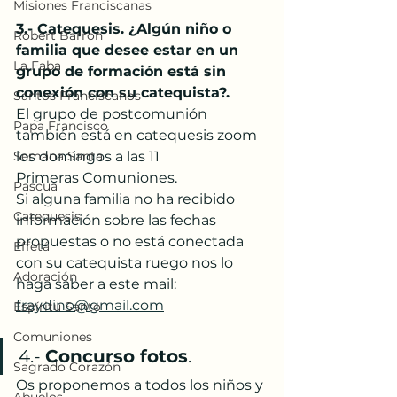
Misiones Franciscanas
3.- Catequesis. ¿Algún niño o 
Robert Barron
familia que desee estar en un 
La Faba
grupo de formación está sin 
conexión con su catequista?. 
Santos Franciscanos
El grupo de postcomunión 
Papa Francisco
también está en catequesis zoom 
Semana Santa
los domingos a las 11
Primeras Comuniones.
Pascua
Si alguna familia no ha recibido 
Catequesis
información sobre las fechas 
propuestas o no está conectada 
Effetá
con su catequista ruego nos lo 
Adoración
haga saber a este mail: 
fraydino@gmail.com
Espíritu Santo
Comuniones
4.- 
Concurso fotos
.
Sagrado Corazón
Os proponemos a todos los niños y 