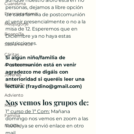
aunque nuestro aforo está en 110 
Cuaresma
personas, dejamos a libre opción 
Franciscanismo
de cada familia de postcomunión 
el venir presencialmente o no a la 
Medjugorje
misa de 12. Esperemos que en 
BoanoiTe
Diciembre ya no haya estas 
restricciones.
Sacramentos
Cáritas
Si algún niño/familia de 
Arquitectura
Postcomunión está en venir 
agradezco me digáis con 
Jóvenes
anterioridad si queréis leer una 
BoaxenTe
lectura. (fraydino@gmail.com)
Adviento
Nos vemos los grupos de:
María
1
º curso de 1ª Com:
 Mañana 
Familia
domingo nos vemos en zoom a las 
Navidad
11:00h, ya se envió enlace en otro 
mail..