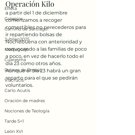
Operación Kilo
Effetá
a partir del 1 de diciembre 
Colegios
comenzamos a recoger 
comestibles no perecederos para 
Camino de Santiago
ir repartiendo bolsas de 
Jubileo2025
Nochebuena con anterioridad y 
convocando a las familias de poco 
Medjugorje
a poco, en vez de hacerlo todo el 
Cuaresma
día 23 como otros años.
Retiros de Emaús
Aunque el día 23 habrá un gran 
reparto para el que se pedirán 
Viacrucis
voluntarios.
Carlo Acutis
Oración de madres
Nociones de Teología
Tarde 5+1
León XVI