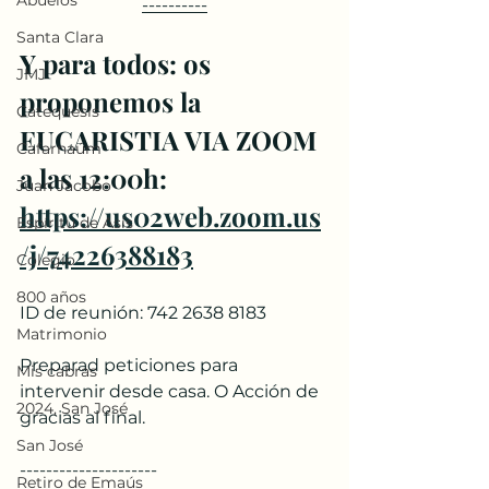
Abuelos
----------
Santa Clara
Y para todos: os 
JMJ
proponemos la 
Catequesis
EUCARISTIA VIA ZOOM 
Cafarnaúm
a las 12:00h:
Juan Jacobo
https://us02web.zoom.us
Espíritu de Asís
/j/74226388183
Colegio
800 años
ID de reunión: 742 2638 8183
Matrimonio
Preparad peticiones para 
Mis cabras
intervenir desde casa. O Acción de 
2024, San José
gracias al final.
San José
---------------------
Retiro de Emaús