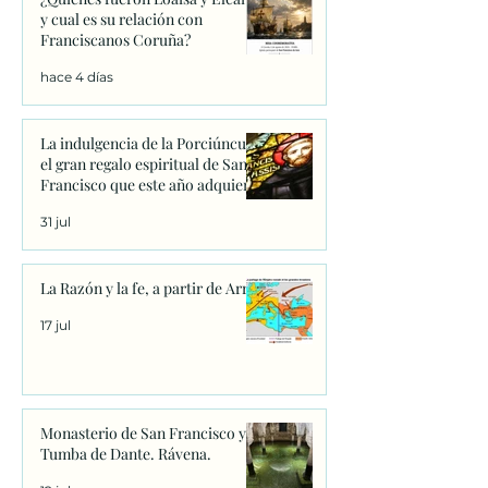
y cual es su relación con
Franciscanos Coruña?
hace 4 días
La indulgencia de la Porciúncula:
el gran regalo espiritual de San
Francisco que este año adquiere
un significado único
31 jul
La Razón y la fe, a partir de Arrio
17 jul
Monasterio de San Francisco y
Tumba de Dante. Rávena.