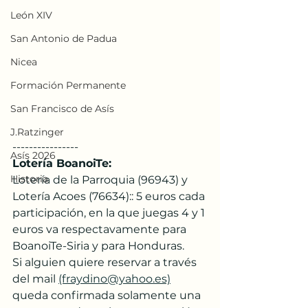
León XIV
San Antonio de Padua
Nicea
Formación Permanente
San Francisco de Asís
J.Ratzinger
----------------
Asís 2026
Lotería BoanoiTe:
Historia
Lotería de la Parroquia (96943) y 
Lotería Acoes (76634):: 5 euros cada 
participación, en la que juegas 4 y 1 
euros va respectavamente para 
BoanoiTe-Siria y para Honduras. 
Si alguien quiere reservar a través 
del mail 
(fraydino@yahoo.es)
queda confirmada solamente una 