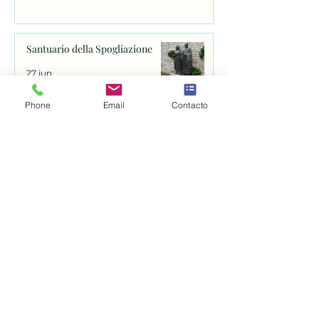
Santuario della Spogliazione
27 jun
Phone
Email
Contacto
Basílica de Santa Clara
25 jun
Abren el proceso para canonizar
a fray Juan de Navarrete, el santo
que se venera en Nantes desde
1528
25 jun