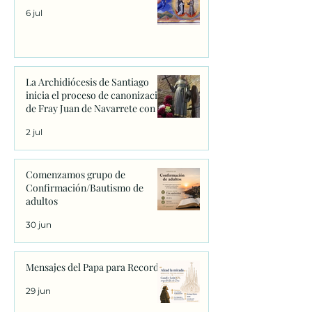
6 jul
La Archidiócesis de Santiago
inicia el proceso de canonización
de Fray Juan de Navarrete con la
firma de los primeros decretos
2 jul
en Sanxenxo
Comenzamos grupo de
Confirmación/Bautismo de
adultos
30 jun
Mensajes del Papa para Recordar
29 jun