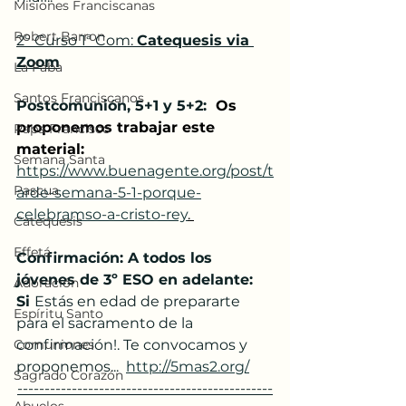
Misiones Franciscanas
Robert Barron
2º Curso 1ª Com: 
Catequesis via 
Zoom
La Faba
Santos Franciscanos
Postcomunión, 5+1 y 5+2: 
 Os 
proponemos trabajar este 
Papa Francisco
material: 
Semana Santa
https://www.buenagente.org/post/t
Pascua
arde-semana-5-1-porque-
celebramso-a-cristo-rey
.
Catequesis
Effetá
Confirmación: A todos los 
jóvenes de 3º ESO en adelante: 
Adoración
Si 
Estás en edad de prepararte 
Espíritu Santo
para el sacramento de la 
Comuniones
confirmación!. Te convocamos y 
proponemos...  
http://5mas2.org/
Sagrado Corazón
-----------------------------------------------