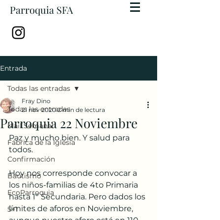
Parroquia SFA
Entrada
Todas las entradas
Fray Dino
Todas las entradas
21 nov 2020
2 min de lectura
Parroquia 22 Noviembre
Mail Semanal
Paz y mucho bien. Y salud para 
Fábrica de la Iglesia
todos.
Confirmación
Hoy nos corresponde convocar a 
Bautismo
los niños-familias de 4to Primaria 
EcoParroquia
hasta 1º Secundaria. Pero dados los 
límites de aforos en Noviembre, 
5+1