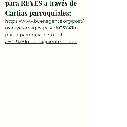
para REYES a través de 
Cártias parroquiales:
https://www.buenagente.org/post/l
os-reyes-magos-pasar%C3%A1n-
por-la-parroquia-pero-este-
a%C3%B1o-del-siguiente-modo 