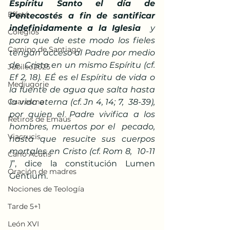
Espíritu Santo el día de 
Effetá
Pentecostés a fin de santificar 
indefinidamente a la Iglesia
  y 
Colegios
para que de este modo los fieles 
Camino de Santiago
tengan acceso al Padre por medio 
de  Cristo en un mismo Espíritu (cf. 
Jubileo2025
Ef 2, 18). EÉ es el Espíritu de vida o  
Medjugorje
la fuente de agua que salta hasta 
Cuaresma
la vida eterna (cf. Jn 4, 14; 7,  38-39), 
por quien el Padre vivifica a los 
Retiros de Emaús
hombres, muertos por el  pecado, 
Viacrucis
hasta que resucite sus cuerpos 
mortales en Cristo (cf. Rom 8,  10-11 
Carlo Acutis
)
”, dice la constitución Lumen 
Oración de madres
Gentium.
Nociones de Teología
Tarde 5+1
León XVI