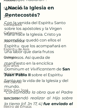
Abuelos
¿Nació la Iglesia en 
Santa Clara
Pentecostés?
JMJ
Con la venida del Espíritu Santo 
Catequesis
sobre los apóstoles y la Virgen  
Cafarnaúm
María nace la Iglesia. Cristo ya 
ascendió y quedó con ellos el 
Juan Jacobo
Espíritu  que los acompañará en 
Espíritu de Asís
una labor que daría frutos 
Colegio
inmensos. Así queda de  
manifiesto en la encíclica 
800 años
Dominum et Vivificantem
 de 
San 
Matrimonio
Juan Pablo II
 sobre el Espíritu 
Santo en la vida de la Iglesia y del 
Mis cabras
mundo.
2024, San José
“
Consumada la obra que el Padre 
encomendó realizar al Hijo sobre 
San José
la tierra (cf. Jn 17, 4) 
fue enviado el 
Retiro de Emaús