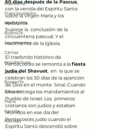
50 días después de la Pascua
, 
Cuaresma
con la venida del Espíritu Santo 
Franciscanismo
sobre la Virgen María y los 
apóstoles.
Medjugorje
Supone la  conclusión de la 
BoanoiTe
cincuentena pascual. Y el 
Sacramentos
nacimiento de la Iglesia.
Cáritas
El trasfondo histórico de 
Arquitectura
Pentecostés se remonta a la 
fiesta 
judía del Shavuot
,  en  la que se 
Jóvenes
celebran los 50 días de la aparición 
BoaxenTe
de Dios en el monte  Sinaí. Cuando 
Adviento
Dios entrega los mandamientos al 
Pueblo de Israel. Los  primeros 
María
cristianos son judíos y estaban 
Familia
reunidos en ese día del  
Pentecostés judío cuando el 
Navidad
Espíritu Santo descendió sobre 