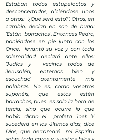
Estaban todos estupefactos y 
desconcertados, diciéndose unos 
a otros:  ‘¿Qué será esto?’. Otros, en 
cambio, decían en son de burla: 
‘Están  borrachos’. Entonces Pedro, 
poniéndose en pie junto con los 
Once,  levantó su voz y con toda 
solemnidad declaró ante ellos: 
‘Judíos y  vecinos todos de 
Jerusalén, enteraos bien y 
escuchad atentamente mis  
palabras. No es, como vosotros 
suponéis, que estos estén 
borrachos, pues  es solo la hora de 
tercia, sino que ocurre lo que 
había dicho el  profeta Joel: ‘Y 
sucederá en los últimos días, dice 
Dios, que derramaré  mi Espíritu 
sobre toda carne y vuestros hijos y 