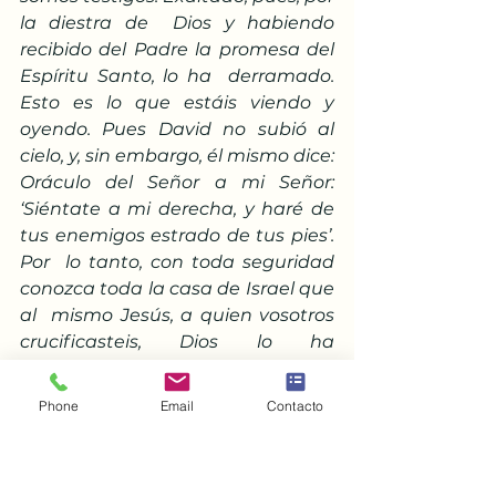
la diestra de  Dios y habiendo 
recibido del Padre la promesa del 
Espíritu Santo, lo ha  derramado. 
Esto es lo que estáis viendo y 
oyendo. Pues David no subió al  
cielo, y, sin embargo, él mismo dice: 
Oráculo del Señor a mi Señor:  
‘Siéntate a mi derecha, y haré de 
tus enemigos estrado de tus pies’. 
Por  lo tanto, con toda seguridad 
conozca toda la casa de Israel que 
al  mismo Jesús, a quien vosotros 
crucificasteis, Dios lo ha 
constituido  Señor y Mesías’
”.
Phone
Email
Contacto
Rápidamente, esta nueva fiesta de 
Pentecostés que se produjo con 
esta  efusión se empezó a celebrar 