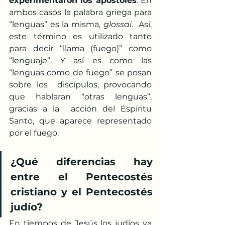
experimentaron los apóstoles
. En 
ambos casos la palabra griega para 
“lenguas” es la misma, 
glossai
.  Así, 
este término es utilizado tanto 
para decir “llama (fuego)” como  
“lenguaje”. Y así es como las 
“lenguas como de fuego” se posan 
sobre los  discípulos, provocando 
que hablaran “otras lenguas”, 
gracias a la  acción del Espíritu 
Santo, que aparece representado 
por el fuego.
¿Qué diferencias hay 
entre el Pentecostés 
cristiano y el Pentecostés 
judío?
En tiempos de Jesús los judíos ya 