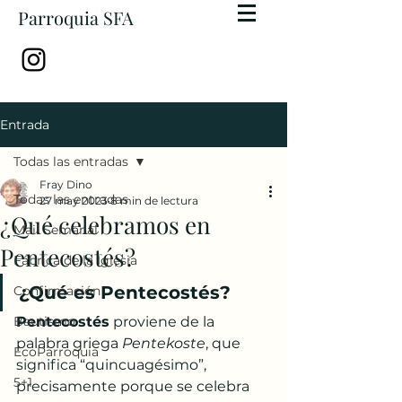
Parroquia SFA
Entrada
Todas las entradas
Fray Dino
Todas las entradas
27 may 2023
8 min de lectura
¿Qué celebramos en
Mail Semanal
Pentecostés?
Fábrica de la Iglesia
¿Qué es Pentecostés?
Confirmación
Bautismo
Pentecostés
 proviene de la 
palabra griega 
Pentekoste
, que 
EcoParroquia
significa “quincuagésimo”, 
5+1
precisamente porque se celebra