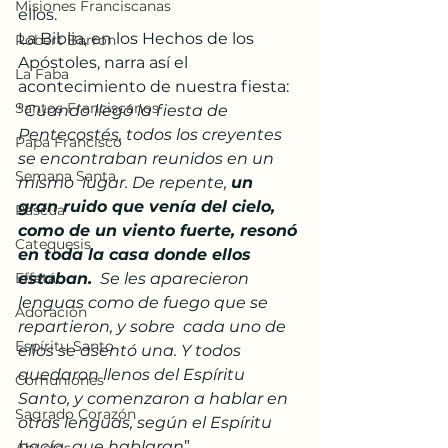
Misiones Franciscanas
ellos.
La Biblia, en los Hechos de los 
Robert Barron
Apóstoles, narra así el  
La Faba
acontecimiento de nuestra fiesta: 
Santos Franciscanos
“
Cuando llegó la fiesta de  
Pentecostés, todos los creyentes 
Papa Francisco
se encontraban reunidos en un 
Semana Santa
mismo  lugar. De repente, 
un 
gran ruido que venía del cielo, 
Pascua
como de un viento fuerte, resonó 
Catequesis
en toda la casa donde ellos 
Effetá
estaban.
  Se les aparecieron 
lenguas como de fuego que se 
Adoración
repartieron, y sobre  cada uno de 
Espíritu Santo
ellos se asentó una. Y todos 
quedaron llenos del Espíritu  
Comuniones
Santo, y comenzaron a hablar en 
Sagrado Corazón
otras lenguas, según el Espíritu 
hacía  que hablaran
”.