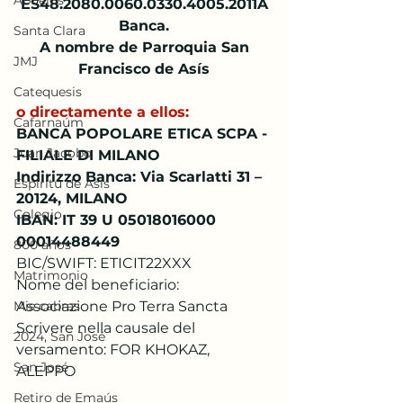
Abuelos
ES48.2080.0060.0330.4005.2011A
Banca.
Santa Clara
 A nombre de Parroquia San 
JMJ
Francisco de Asís
Catequesis
o directamente a ellos: 
Cafarnaúm
BANCA POPOLARE ETICA SCPA - 
Juan Jacobo
FILIALE DI MILANO
Indirizzo Banca: Via Scarlatti 31 – 
Espíritu de Asís
20124, MILANO
Colegio
IBAN: IT 39 U 05018016000 
00014488449
800 años
BIC/SWIFT: ETICIT22XXX
Matrimonio
Nome del beneficiario: 
Mis cabras
Associazione Pro Terra Sancta
Scrivere nella causale del 
2024, San José
versamento: FOR KHOKAZ, 
San José
ALEPPO
Retiro de Emaús