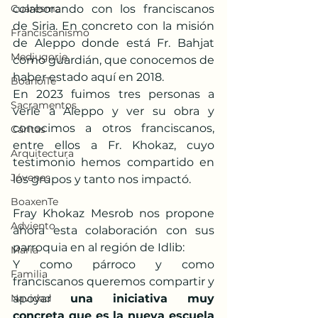
Cuaresma
colaborando con los franciscanos 
de Siria. En concreto con la misión 
Franciscanismo
de Aleppo donde está Fr. Bahjat 
Medjugorje
como guardián, que conocemos de 
haber estado aquí en 2018.
BoanoiTe
En 2023 fuimos tres personas a 
Sacramentos
verle a Aleppo y ver su obra y 
conocimos a otros franciscanos, 
Cáritas
entre ellos a Fr. Khokaz, cuyo 
Arquitectura
testimonio hemos compartido en 
Jóvenes
los grupos y tanto nos impactó. 
BoaxenTe
Fray Khokaz Mesrob nos propone 
Adviento
ahora esta colaboración con sus 
parroquia en al región de Idlib:
María
Y como párroco y como 
Familia
franciscanos queremos compartir y 
Navidad
apoyar 
una iniciativa muy 
concreta que es la nueva escuela 