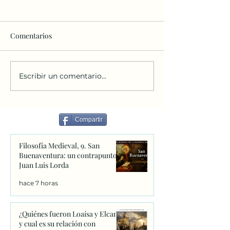
Comentarios
Escribir un comentario...
5 panes y 2 peces: Pan
Fray Fadi Azar: 
para Aleppo
más necesitamo
Siria- es la orac
resto de cristian
Compartir
Filosofía Medieval, 9. San
Buenaventura: un contrapunto.
Juan Luis Lorda
hace 7 horas
¿Quiénes fueron Loaísa y Elcano
y cual es su relación con