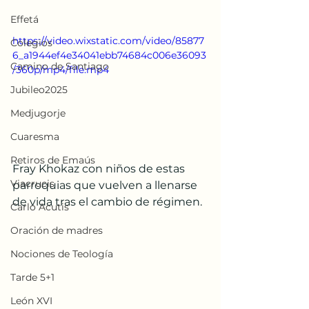
Effetá
https://video.wixstatic.com/video/85877
Colegios
6_a1944ef4e34041ebb74684c006e36093
Camino de Santiago
/360p/mp4/file.mp4
Jubileo2025
Medjugorje
Cuaresma
Retiros de Emaús
Fray Khokaz con niños de estas 
Viacrucis
parroquias que vuelven a llenarse 
de vida tras el cambio de régimen.
Carlo Acutis
Oración de madres
Nociones de Teología
Tarde 5+1
León XVI