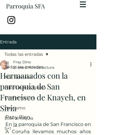
Parroquia SFA
Entrada
Todas las entradas
Fray Dino
Todas las entradas
21 ene
2 min de lectura
Hermanados con la
Mail Semanal
parroquia de San
Fábrica de la Iglesia
Francisco de Knayeh, en
Confirmación
Siria
Bautismo
Paz y Bien. 
EcoParroquia
En 
la
 parroquia de San Francisco en 
5+1
A Coruña llevamos muchos años 