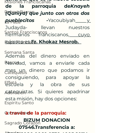
Misiones Franciscanas
de la parroquia de
Knayeh 
Robert Barron
(Quniya) que junto con otros dos 
pueblecitos -
Yacoubiyah
 y 
La Faba
Judayda- llevan nuestros 
Santos Franciscanos
hermanos franciscanos
, cuyo 
párroco es 
Fr. Khokaz Mesrob. 
Papa Francisco
Semana Santa
Además del dinero enviado en 
Pascua
Navidad, vamos a enviarle cada 
mes un dinero que podamos ir 
Catequesis
consiguiendo, para apoyar la 
Effetá
escuela y la obra de sus 
catequistas. Si quieres apadrinar 
Adoración
esta misión, hay dos opciones:
Espíritu Santo
Comuniones
a través de la parroquia:
BIZUM DONACION 
Sagrado Corazón
07546.Transferencia a: 