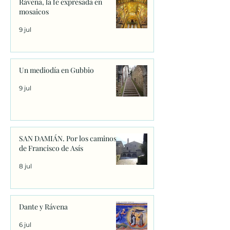
Rávena, la fe expresada en
mosaicos
9 jul
Un mediodía en Gubbio
9 jul
SAN DAMIÁN. Por los caminos
de Francisco de Asís
8 jul
Dante y Rávena
6 jul