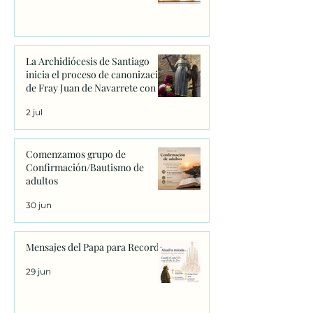
La Archidiócesis de Santiago
inicia el proceso de canonización
de Fray Juan de Navarrete con la
firma de los primeros decretos
2 jul
en Sanxenxo
Comenzamos grupo de
Confirmación/Bautismo de
adultos
30 jun
Mensajes del Papa para Recordar
29 jun