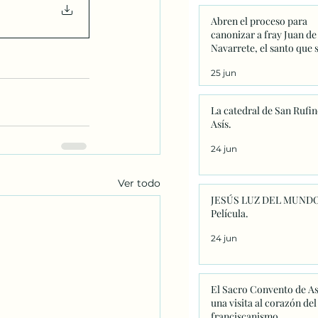
Abren el proceso para
canonizar a fray Juan de
Navarrete, el santo que 
venera en Nantes desde 
25 jun
La catedral de San Rufin
Asís.
24 jun
Ver todo
JESÚS LUZ DEL MUNDO
Película.
24 jun
El Sacro Convento de As
una visita al corazón del
franciscanismo