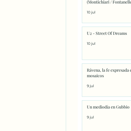
(Montichiari / Fontanell
10 jul
U2 - Street Of Dreams
10 jul
Rávena, la fe expresada 
mosaicos
9 jul
Un mediodía en Gubbio
9 jul