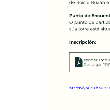
de Rois e Buxán e 
Santos Franciscanos
Punto de Encuent
O punto de partid
Adoración
Espíritu S
súa torre está sit
Inscripción:
senderismo20
Descargar PDF
https://youtu.be/H