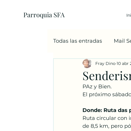
Parroquia SFA
In
Todas las entradas
Mail 
Fray Dino
10 abr
EcoParroquia
5+1
Senderis
PAz y Bien.
Sacramentos
Cáritas
El próximo sábado
Donde: Ruta das p
Familia
Navidad
Ruta circular con 
de 8,5 km, pero pó