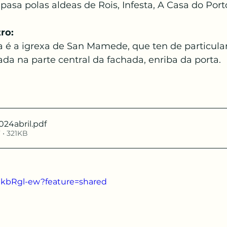
pasa polas aldeas de Rois, Infesta, A Casa do Por
Papa Francisco
Semana Santa
Pascua
ro:
a é a igrexa de San Mamede, que ten de particula
anto
uada na parte central da fachada, enriba da porta. 
24abril
.pdf
 • 321KB
v0kbRgl-ew?feature=shared