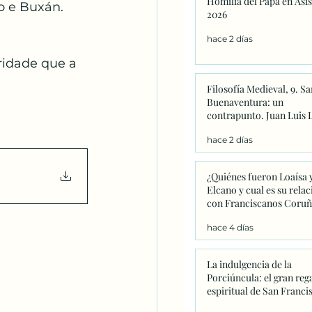
Homilia del Papa en Asis
to e Buxán.
Catequesis
Effetá
2026
hace 2 días
ridade que a 
Filosofía Medieval, 9. Sa
Buenaventura: un
contrapunto. Juan Luis 
hace 2 días
¿Quiénes fueron Loaísa 
Elcano y cual es su relac
con Franciscanos Coruñ
hace 4 días
La indulgencia de la
Porciúncula: el gran reg
espiritual de San Franci
que este año adquiere u