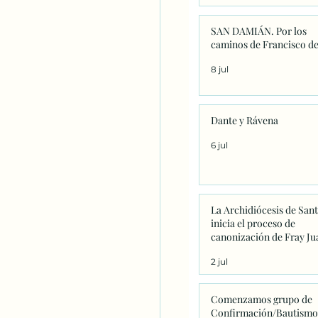
SAN DAMIÁN. Por los
caminos de Francisco de
8 jul
Dante y Rávena
6 jul
La Archidiócesis de San
inicia el proceso de
canonización de Fray Ju
Navarrete con la firma d
2 jul
primeros decretos en
Sanxenxo
Comenzamos grupo de
Confirmación/Bautismo