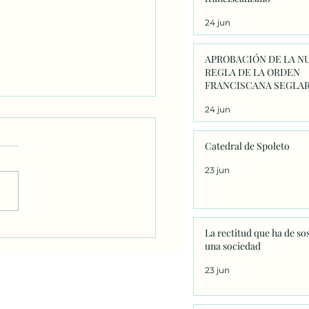
24 jun
APROBACIÓN DE LA N
REGLA DE LA ORDEN
FRANCISCANA SEGLAR
24 jun
Catedral de Spoleto
23 jun
 León XIV nombra nuevo
La rectitud que ha de so
una sociedad
po para Honduras a
e PAtricio
23 jun