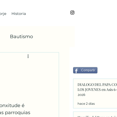
rje
Historia
Bautismo
BoanoiTe
Compartir
dviento
María
DIALOGO DEL PAPA C
LOS JOVENES en Asis 6
2026
Faba
hace 2 días
lonxitude é 
as parroquias 