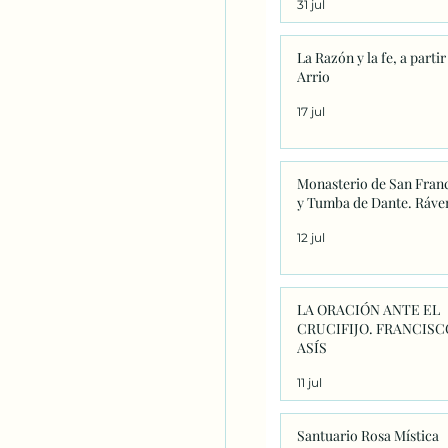
31 jul
significado único
La Razón y la fe, a partir
Arrio
17 jul
Monasterio de San Fran
y Tumba de Dante. Ráve
12 jul
LA ORACIÓN ANTE EL
CRUCIFIJO. FRANCISC
ASÍS
11 jul
Santuario Rosa Mística