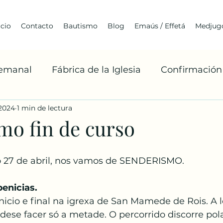
icio
Contacto
Bautismo
Blog
Emaús / Effetá
Medjugo
Semanal
Fábrica de la Iglesia
Confirmación
 2024
1 min de lectura
Cuaresma
Franciscanismo
Medjugorje
mo fin de curso
Arquitectura
Jóvenes
BoaxenTe
A
 27 de abril, nos vamos de SENDERISMO.
enicias. 
Misiones Franciscanas
Robert Barron
La 
inicio e final na igrexa de San Mamede de Rois. A 
dese facer só a metade. O percorrido discorre pol