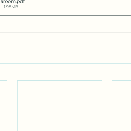
uaroom
.pdf
 • 1.98MB