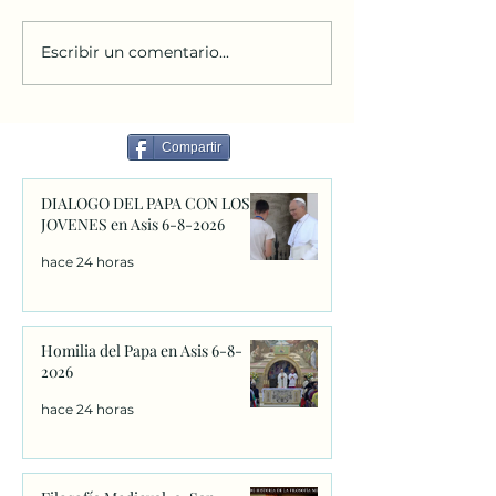
Escribir un comentario...
La Archidiócesis de
Abren el proceso
Santiago inicia el proceso
canonizar a fray
de canonización de Fray
Navarrete, el sa
Juan de Navarrete con la
venera en Nante
Compartir
firma de los primeros
1528
decretos en Sanxenxo
DIALOGO DEL PAPA CON LOS
JOVENES en Asis 6-8-2026
hace 24 horas
Homilia del Papa en Asis 6-8-
2026
hace 24 horas