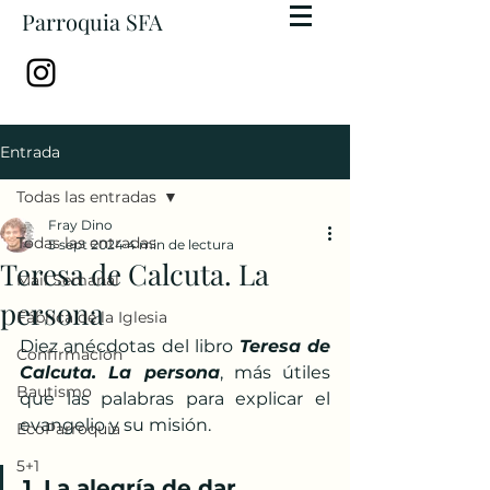
Parroquia SFA
Entrada
Todas las entradas
Fray Dino
Todas las entradas
5 sept 2024
4 min de lectura
Teresa de Calcuta. La
Mail Semanal
persona
Fábrica de la Iglesia
Diez anécdotas del libro 
Teresa de 
Confirmación
Calcuta. La persona
, más útiles 
Bautismo
que las palabras para explicar el 
evangelio y su misión.
EcoParroquia
5+1
1. La alegría de dar