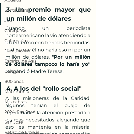
Abuelos
3. Un premio mayor que 
Santa Clara
un millón de dólares
JMJ
Cuando un periodista 
Catequesis
norteamericano la vio atendiendo a 
Cafarnaúm
un enfermo con heridas hediondas, 
le dijo que él no haría eso ni por un 
Juan Jacobo
millón de dólares. "
Por un millón 
Espíritu de Asís
de dólares tampoco lo haría yo
", 
Colegio
respondió Madre Teresa.
800 años
4. A los del "rollo social"
Matrimonio
A las misioneras de la Caridad, 
Mis cabras
algunos tenían el cuajo de 
2024, San José
reprocharles la atención prestada a 
los más necesitados, alegando que 
San José
eso les mantenía en la miseria. 
Retiro de Emaús