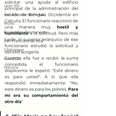
solicitar una ayuda al edificio 
León XIV
principal de la administración del 
San Antonio de Padua
estado de Bengala Occidental en 
Calcuta. El funcionario reaccionó de 
Nicea
una manera muy 
hostil y 
Formación Permanente
humillante
 a la solicitud. Pero más 
tarde, el superior jerárquico de ese 
San Francisco de Asís
funcionario estudió la solicitud y 
J.Ratzinger
decidió acogerla.
Cuando ella fue a recibir la suma 
Asís 2026
concedida, el funcionario 
Historia
displicente le espetó: "Este dinero 
es para usted". A lo que ella 
respondió inmediatamente: "No, 
este dinero es para los pobres. 
Para 
mí era su comportamiento del 
otro día
".