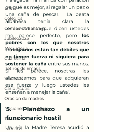
Y alegaban la manida comparación 
de qué es mejor, si regalar un pez o 
Effetá
una caña de pescar.  La beata 
Colegios
albanesa tenía clara la 
Camino de Santiago
respuesta: "Lo que dicen ustedes 
me parece perfecto, pero 
los 
Jubileo2025
pobres con los que nosotros 
Medjugorje
trabajamos están tan débiles que 
no tienen fuerza ni siquiera para 
Cuaresma
sostener la caña
 entre sus manos. 
Retiros de Emaús
Si les parece, nosotras les 
alimentamos para que adquieran 
Viacrucis
esa fuerza y luego ustedes les 
Carlo Acutis
enseñan a manejar la caña".
Oración de madres
5. Planchazo a un 
Nociones de Teología
funcionario hostil
Tarde 5+1
Un día la Madre Teresa acudió a 
León XVI