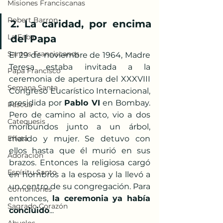
Misiones Franciscanas
Robert Barron
2. La caridad, por encima 
La Faba
del Papa
Santos Franciscanos
El 29 de noviembre de 1964, Madre 
Teresa estaba invitada a la 
Papa Francisco
ceremonia de apertura del XXXVIII 
Semana Santa
Congreso Eucarístico Internacional, 
presidida por 
Pablo VI
 en Bombay. 
Pascua
Pero de camino al acto, vio a dos 
Catequesis
moribundos junto a un árbol, 
Effetá
marido y mujer. Se detuvo con 
ellos hasta que él murió en sus 
Adoración
brazos. Entonces la religiosa cargó 
Espíritu Santo
en hombros a la esposa y la llevó a 
un centro de su congregación. Para 
Comuniones
entonces, 
la ceremonia ya había 
Sagrado Corazón
concluido
...