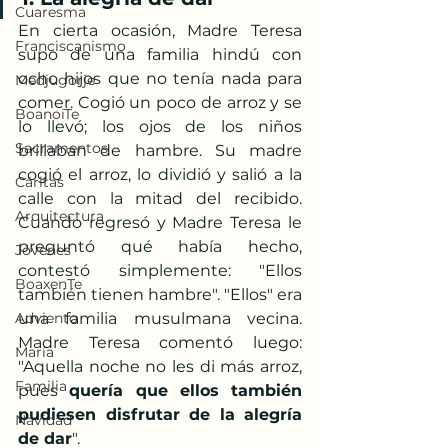
Cuaresma
En cierta ocasión, Madre Teresa 
Franciscanismo
supo de una familia hindú con 
ocho hijos que no tenía nada para 
Medjugorje
comer. Cogió un poco de arroz y se 
BoanoiTe
lo llevó; los ojos de los niños 
Sacramentos
brillaban de hambre. Su madre 
cogió el arroz, lo dividió y salió a la 
Cáritas
calle con la mitad del recibido. 
Arquitectura
Cuando regresó y Madre Teresa le 
preguntó qué había hecho, 
Jóvenes
contestó simplemente: "Ellos 
BoaxenTe
también tienen hambre". "Ellos" era 
Adviento
una familia musulmana vecina. 
Madre Teresa comentó luego: 
María
"Aquella noche no les di más arroz, 
Familia
pues 
quería que ellos también 
pudiesen disfrutar de la alegría 
Navidad
de dar
".