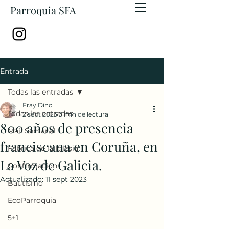
Parroquia SFA
Entrada
Todas las entradas
Fray Dino
Todas las entradas
2 sept 2023
3 min de lectura
800 años de presencia
Mail Semanal
franciscana en Coruña, en
Fábrica de la Iglesia
La Voz de Galicia.
Confirmación
Actualizado:
11 sept 2023
Bautismo
EcoParroquia
5+1