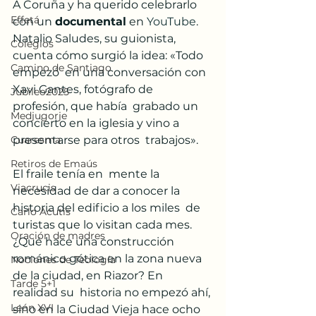
A Coruña y ha querido celebrarlo 
Effetá
con un 
documental
 en 
YouTube
.  
Natalio Saludes, su guionista, 
Colegios
cuenta cómo surgió la idea: «Todo 
Camino de Santiago
empezó  en una conversación con 
Xavi Gantes, fotógrafo de 
Jubileo2025
profesión, que había  grabado un 
Medjugorje
concierto en la iglesia y vino a 
presentarse para otros  trabajos».
Cuaresma
Retiros de Emaús
El fraile tenía en  mente la 
Viacrucis
necesidad de dar a conocer la 
historia del edificio a los miles  de 
Carlo Acutis
turistas que lo visitan cada mes. 
Oración de madres
¿Qué hace una construcción  
románico gótica en la zona nueva 
Nociones de Teología
de la ciudad, en Riazor? En 
Tarde 5+1
realidad su  historia no empezó ahí, 
León XVI
sino en la Ciudad Vieja hace ocho 