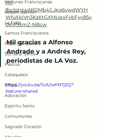
Misiones Franciscanas
m?
fbclid=IwAR0Mb4J_ikq6vwdWYH
Robert Barron
WfuXkIVn3KzKtGXMUexFybFyy85v
La Faba
0eYr9xmZ-NBcw
Santos Franciscanos
Mil gracias a Alfonso 
Papa Francisco
Andrade y a Andrés Rey, 
Semana Santa
periodistas de LA Voz.
Pascua
Catequesis
https://youtu.be/1UAJwPN7jZQ?
Effetá
feature=shared
Adoración
Espíritu Santo
Comuniones
Sagrado Corazón