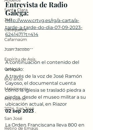
Abuelos
Entrevista de Radio 
Santa Clara
Galega: 
JMJ
http://www.crtvg.es/rg/a-carta/a-
tarde-a-tarde-do-dia-07-09-2023-
Catequesis
6241471?t=414
Cafarnaúm
----------------
Juan Jacobo
Espíritu de Asís
A continuación el contenido del 
artículo:
Colegio
A través de la voz de José Ramón  
800 años
Gayoso, el documental cuenta 
Matrimonio
cómo la iglesia se trasladó piedra a 
piedra  desde el museo militar a su 
Mis cabras
ubicación actual, en Riazor
2024, San José
02 sep 2023
 . 
San José
La Orden Franciscana lleva 800 en 
Retiro de Emaús