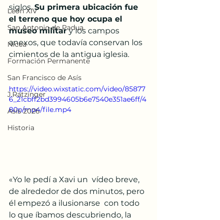
siglos. 
Su primera ubicación fue 
León XIV
el terreno que hoy ocupa el 
San Antonio de Padua
museo militar
 y los campos 
anexos, que todavía conservan los 
Nicea
cimientos de la antigua iglesia.
Formación Permanente
San Francisco de Asís
https://video.wixstatic.com/video/85877
J.Ratzinger
6_21cbff2bd3994605b6e7540e351ae6ff/4
80p/mp4/file.mp4
Asís 2026
Historia
«Yo le pedí a Xavi un  vídeo breve, 
de alrededor de dos minutos, pero 
él empezó a ilusionarse  con todo 
lo que íbamos descubriendo, la 