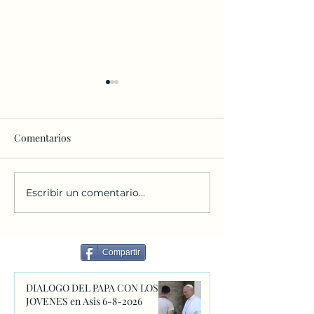
Comentarios
Escribir un comentario...
O ÓRGANO DO TEMPLO
La reutilización 
DA PARROQUIA DE SAN
patrimonio ecles
FRANCISCO DE ASÍS (PP.
redundante
FRANCISCANOS).
Compartir
PATRIMONIO
ORGANÍSTICO NA
DIALOGO DEL PAPA CON LOS
CIDADE DA CORUÑA.
JOVENES en Asis 6-8-2026