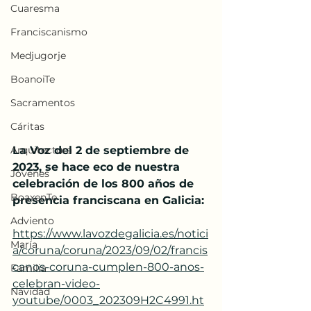
Cuaresma
Franciscanismo
Medjugorje
BoanoiTe
Sacramentos
Cáritas
La Voz del 2 de septiembre de 
Arquitectura
2023, se hace eco de nuestra 
Jóvenes
celebración de los 800 años de 
BoaxenTe
presencia franciscana en Galicia:
Adviento
https://www.lavozdegalicia.es/notici
María
a/coruna/coruna/2023/09/02/francis
canos-coruna-cumplen-800-anos-
Familia
celebran-video-
Navidad
youtube/0003_202309H2C4991.ht