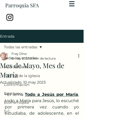
Parroquia SFA
Entrada
Todas las entradas
Fray Dino
Todas las entradas
6 may 2023
3 min de lectura
Mes de Mayo, Mes de
Mail Semanal
María
Fábrica de la Iglesia
Actualizado:
10 may 2023
Confirmación
Bautismo
+El lema 
Todo a Jesús por María
, 
todo a María para Jesús, lo escuché 
EcoParroquia
por primera vez cuando yo 
5+1
estudiaba, de adolescente, en el 