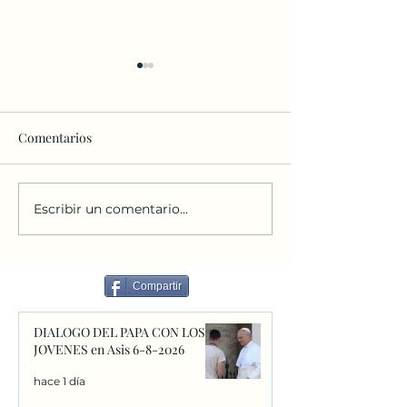
Comentarios
Escribir un comentario...
2025.12.08 Fiesta de la
Martes 2 de dici
Inmaculada, patrona de
2025
nuestra Orden.
Compartir
DIALOGO DEL PAPA CON LOS
JOVENES en Asis 6-8-2026
hace 1 día