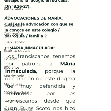
Abuelos
discípulo la  acogió en su casa." 
(Jn 19,26-27).
Santa Clara
JMJ
ADVOCACIONES DE MARÍA.
Cuál es la advocación con que se 
Catequesis
la conoce en este colegio / 
Cafarnaúm
parroquia / familia ?
Juan Jacobo
++MARÍA INMACULADA: 
Espíritu de Asís
Los franciscanos tenemos 
Colegio
por patrona a 
MAría 
800 años
Inmaculada
, porque la 
Matrimonio
declaración de este dogma 
Mis cabras
fue muy defendida y 
2024, San José
promovida por los 
franciscanos desde que 
San José
Juan Duns Scoto nos hizo 
Retiro de Emaús