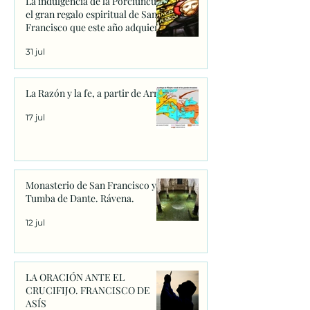
La indulgencia de la Porciúncula:
el gran regalo espiritual de San
Francisco que este año adquiere
un significado único
31 jul
La Razón y la fe, a partir de Arrio
17 jul
Monasterio de San Francisco y
Tumba de Dante. Rávena.
12 jul
LA ORACIÓN ANTE EL
CRUCIFIJO. FRANCISCO DE
ASÍS