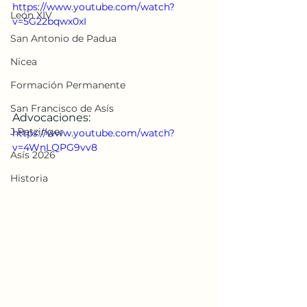
https://www.youtube.com/watch?
León XIV
v=5G22bqwx0xI
San Antonio de Padua
Nicea
Formación Permanente
San Francisco de Asís
Advocaciones:
J.Ratzinger
https://www.youtube.com/watch?
v=4WnLQPG9vv8
Asís 2026
Historia