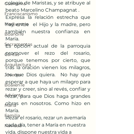
colegio de Maristas, y se atribuye al 
Cuaresma
beato Marcelino Champagnat .
Franciscanismo
Expresa la relación estrecha que 
Medjugorje
hay entre  el Hijo y la madre, pero 
también nuestra confianza en 
BoanoiTe
María. 
Sacramentos
Es opción actual de la parroquia 
promover el rezo del rosario, 
Cáritas
porque tenemos por cierto, que 
Arquitectura
tras la oración vienen los milagros, 
los que Dios quiera.  No hay que 
Jóvenes
esperar a que haya un milagro para 
BoaxenTe
rezar y creer, sino al revés, confiar y 
Adviento
rezar, para que Dios haga grandes 
obras en nosotros. Como hizo en 
María
María. 
Familia
Rezar el rosario, rezar un avemaría 
cada día, tener a María en nuestra 
Navidad
vida, dispone nuestra vida a 