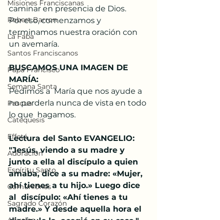
Misiones Franciscanas
caminar en presencia de Dios. 
Robert Barron
Por eso, comenzamos y 
terminamos nuestra oración con 
La Faba
un avemaría. 
Santos Franciscanos
BUSCAMOS UNA IMAGEN DE 
Papa Francisco
MARÍA:
Semana Santa
Pedimos a  María que nos ayude a 
no perderla nunca de vista en todo 
Pascua
lo que  hagamos.
Catequesis
Effetá
Lectura del Santo EVANGELIO:
"Jesús, viendo a su madre y 
Adoración
junto a ella al discípulo a quien  
Espíritu Santo
amaba, dice a su madre: «Mujer, 
ahí tienes a tu hijo.» Luego dice 
Comuniones
al  discípulo: «Ahí tienes a tu 
Sagrado Corazón
madre.» Y desde aquella hora el 