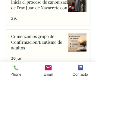
inicia el proceso de canonización
de Fray Juan de Navarrete con la
firma de los primeros decretos
2 jul
en Sanxenxo
Comenzamos grupo de
Confirmación/Bautismo de
adultos
30 jun
Phone
Email
Contacto
Mensajes del Papa para Recordar
29 jun
Santuario della Spogliazione
27 jun