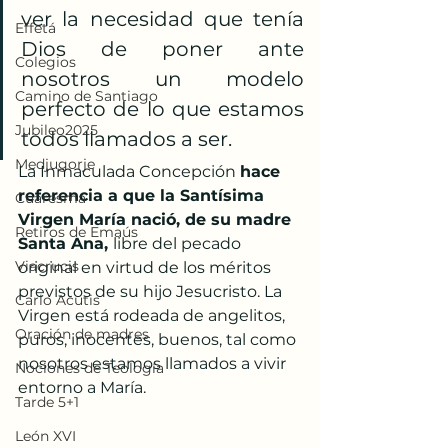
ver la necesidad que tenía 
Effetá
Dios de poner ante 
Colegios
nosotros un modelo 
Camino de Santiago
perfecto de lo que estamos 
Jubileo2025
todos llamados a ser. 
Medjugorje
La Inmaculada Concepción 
hace 
referencia a que la Santísima 
Cuaresma
Virgen María nació, de su madre 
Retiros de Emaús
Santa Ana, 
libre del pecado 
Viacrucis
original en virtud de los méritos 
previstos de su hijo Jesucristo. La 
Carlo Acutis
Virgen está rodeada de angelitos, 
Oración de madres
puros, inocentes, buenos, tal como 
nosotros estamos llamados a vivir 
Nociones de Teología
entorno a María.
Tarde 5+1
León XVI