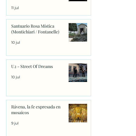
11 jul
Santuario Rosa Mística
(Montichiari / Fontanelle)
10 jul
U2 - Street Of Dreams
10 jul
Rávena, la fe expresada en
mosaicos
9 jul