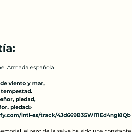
ía:
he. Armada española.
de viento y mar,
a tempestad.
eñor, piedad,
ñor, piedad»
tify.com/intl-es/track/4Jd669B35WiTIEd4ngi8Qb
orial, el rezo de la salve ha sido una constante