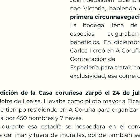
Juan Sebastián Elcano a
Papa Francisco
Semana Santa
Pascua
nao Victoria, habiendo
primera circunnavegació
La bodega llena de l
anto
especias auguraban
beneficios. En diciembr
Carlos I creó en A Coruñ
Contratación de
Especiería para tratar, co
exclusividad, ese comerc
ición de la Casa coruñesa zarpó el 24 de jul
ofre de Loaísa. Llevaba como piloto mayor a Elcan
e tiempo residiendo en A Coruña para organizar 
 por 450 hombres y 7 naves. 
 durante esa estadía se hospedara en el con
e del mar y fuera de murallas, donde también se a