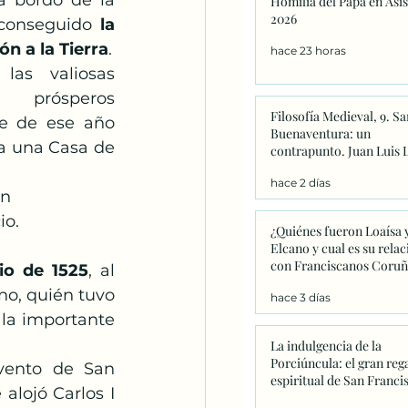
 bordo de la 
Homilia del Papa en Asis
Catequesis
Effetá
2026
 conseguido
 la 
n a la Tierra
. 
hace 23 horas
as valiosas 
 prósperos 
Filosofía Medieval, 9. Sa
e de ese año 
Buenaventura: un
a una Casa de 
contrapunto. Juan Luis 
hace 2 días
n 
io.
¿Quiénes fueron Loaísa 
Elcano y cual es su relac
con Franciscanos Coruñ
io de 1525
, al 
o, quién tuvo 
hace 3 días
la importante 
La indulgencia de la
Porciúncula: el gran reg
vento de San 
espiritual de San Franci
lojó Carlos I 
que este año adquiere u