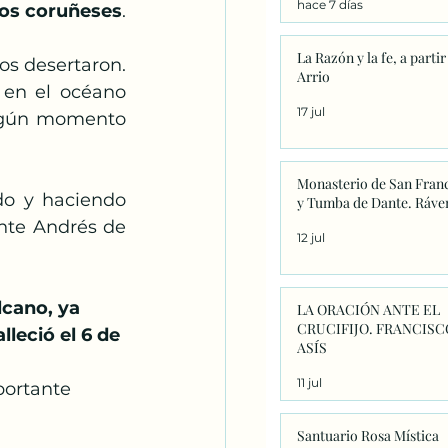
hace 7 días
significado único
nos coruñeses
.
La Razón y la fe, a partir
s desertaron. 
Arrio
en el océano 
17 jul
algún momento  
Monasterio de San Fran
do y haciendo 
y Tumba de Dante. Ráve
te Andrés de 
12 jul
cano, ya 
LA ORACIÓN ANTE EL
CRUCIFIJO. FRANCISC
leció el 6 de 
ASÍS
11 jul
portante 
Santuario Rosa Mística