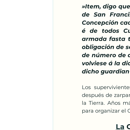
»Item, digo que
de San Franci
Concepción cada
é de todos Cu
armada fasta t
obligación de s
de número de d
volviese á la d
dicho guardian 
Los supervivient
después de zarpar
la Tierra. Años m
para organizar el 
La
 