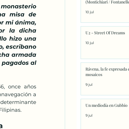
(Montichiari / Fontanell
 monasterio 
10 jul
na misa de 
r mi ánima, 
 la dicha 
U2 - Street Of Dreams
lo hizo una 
10 jul
, escribano 
cha armada 
 pagados al 
Rávena, la fe expresada 
mosaicos
9 jul
6, once años 
nnavegación a 
 determinante 
Un mediodía en Gubbio
ilipinas.
9 jul
a