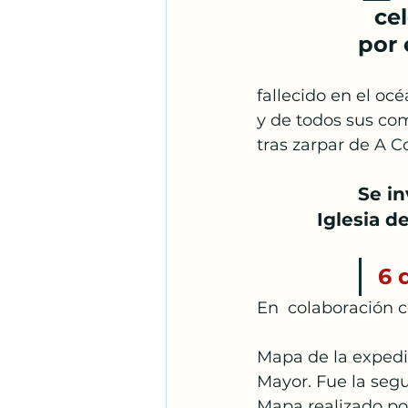
ce
por
fallecido en el océ
y de todos sus co
tras zarpar de A C
Se in
Iglesia d
6 
En  colaboración c
Mapa de la expedic
Mayor. Fue la segu
Mapa realizado po