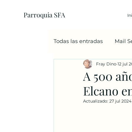
Parroquia SFA
In
Todas las entradas
Mail 
Fray Dino
12 jul 
EcoParroquia
5+1
A 500 año
Elcano en
Sacramentos
Cáritas
Actualizado:
27 jul 2024
Familia
Navidad