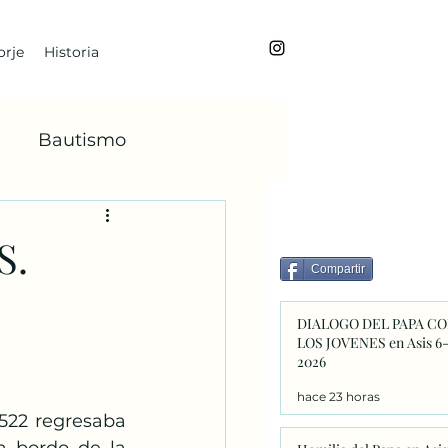
rje
Historia
Bautismo
BoanoiTe
S.
Compartir
dviento
María
DIALOGO DEL PAPA C
LOS JOVENES en Asis 6
2026
Faba
hace 23 horas
522 regresaba 