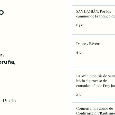
NO
SAN DAMIÁN. Por los
caminos de Francisco de
8 jul
Dante y Rávena
6 jul
r.
oruña,
La Archidiócesis de San
inicia el proceso de
canonización de Fray Ju
Navarrete con la firma d
2 jul
primeros decretos en
 Piloto 
Sanxenxo
Comenzamos grupo de
Confirmación/Bautismo