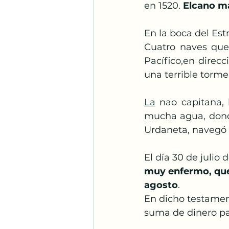
en 1520. 
Elcano ma
En la boca del Est
Cuatro naves que
Pacífico,en direcc
una terrible torme
La
 nao capitana, 
mucha agua, dond
Urdaneta, navegó e
El día 30 de julio 
muy enfermo, que e
agosto
.
En dicho testamen
suma de dinero par