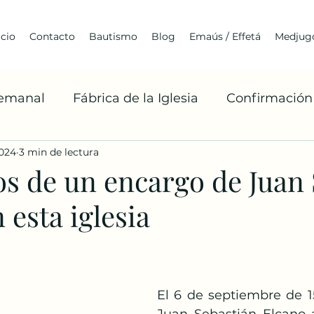
icio
Contacto
Bautismo
Blog
Emaús / Effetá
Medjugo
Semanal
Fábrica de la Iglesia
Confirmación
2024
3 min de lectura
Cuaresma
Franciscanismo
Medjugorje
s de un encargo de Juan 
 esta iglesia
Arquitectura
Jóvenes
BoaxenTe
A
Misiones Franciscanas
Robert Barron
La 
El 6 de septiembre de 1