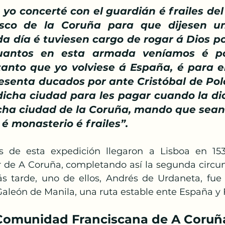
 yo concerté con el guardián é frailes del
sco de la Coruña para que dijesen u
 día é tuviesen cargo de rogar á Dios po
antos en esta armada veníamos é por
anto que yo volviese á España, é para el
esenta ducados por ante Cristóbal de Polo
icha ciudad para les pagar cuando la di
icha ciudad de la Coruña, mando que sean
é monasterio é frailes”.
es de esta expedición llegaron a Lisboa en 153
 de A Coruña, completando así la segunda circu
ás tarde, uno de ellos, Andrés de Urdaneta, fue
Galeón de Manila, una ruta estable ente España y F
Comunidad Franciscana de A Coruñ