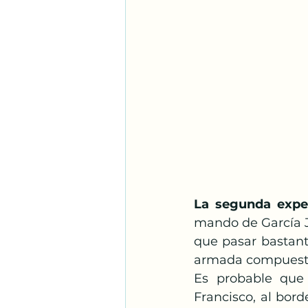
Santos Franciscanos
Adoración
Espíritu S
La segunda exped
mando de García J
que pasar bastant
armada compuesta
Es probable que
Francisco, al bord