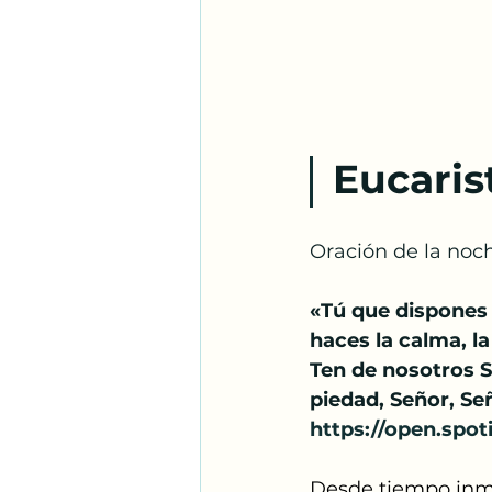
Eucarist
Oración de la noc
«Tú que dispones 
haces la calma, l
Ten de nosotros S
piedad, Señor, Se
https://open.spo
Desde tiempo inmem