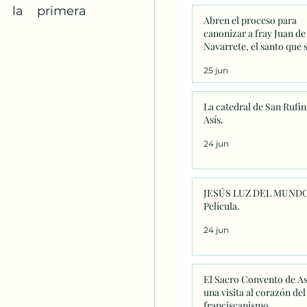
la primera 
Abren el proceso para
canonizar a fray Juan de
Navarrete, el santo que 
venera en Nantes desde 
25 jun
La catedral de San Rufin
Asís.
24 jun
JESÚS LUZ DEL MUNDO
Película.
24 jun
El Sacro Convento de As
una visita al corazón del
franciscanismo