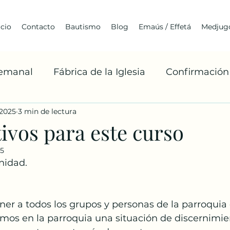
icio
Contacto
Bautismo
Blog
Emaús / Effetá
Medjugo
Semanal
Fábrica de la Iglesia
Confirmación
 2025
3 min de lectura
Cuaresma
Franciscanismo
Medjugorje
ivos para este curso
25
Arquitectura
Jóvenes
BoaxenTe
A
nidad.
Misiones Franciscanas
Robert Barron
La 
er a todos los grupos y personas de la parroquia 
imos en la parroquia una situación de discernimie