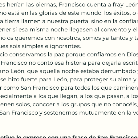
 herían las piernas, Francisco cuenta a fray León
no está en las glorias de este mundo, los éxitos, o 
la tierra llamen a nuestra puerta, sino en la confia
tener si esa misma noche llegasen al convento y e
: no os queremos con nosotros, somos ya tantos y t
es sois simples e ignorantes. 
cio conservamos la paz porque confiamos en Dios:
Francisco no contó esa historia para dejarla escrit
mano León, que aquella noche estaba derrumbado y
se hizo fuerte para León, para proteger su alma y s
r como San Francisco para todos los que caminen a
ecialmente a los que llegan, a los que pasan, a lo
vienen solos, concoer a los grupos que no conocéis,
 San Francisco y sostenernos mutuamente en la v
etivo lo expreso con una frase de San Francisco,