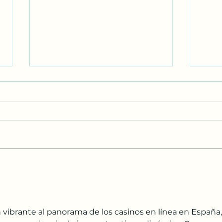
Papa León XIV nombra nuevo
Esta
obispo para Honduras a
cuid
Padre PAtricio
 vibrante al panorama de los casinos en línea en España,