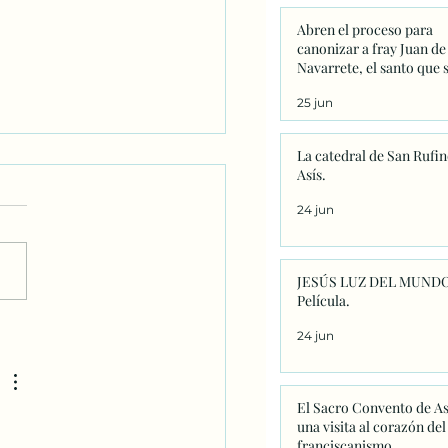
Abren el proceso para
canonizar a fray Juan de
Navarrete, el santo que 
venera en Nantes desde 
25 jun
La catedral de San Rufin
Asís.
24 jun
JESÚS LUZ DEL MUNDO
Película.
mos hechos para
24 jun
arnos.
El Sacro Convento de As
una visita al corazón del
 
franciscanismo