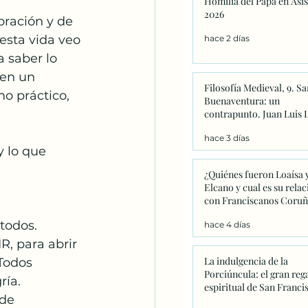
Homilia del Papa en Asis
Catequesis
Effetá
2026
ración y de 
esta vida veo 
hace 2 días
 saber lo 
en un 
Filosofía Medieval, 9. Sa
o práctico, 
Buenaventura: un
contrapunto. Juan Luis 
hace 3 días
y lo que 
¿Quiénes fueron Loaísa 
Elcano y cual es su relac
con Franciscanos Coruñ
todos.
hace 4 días
La indulgencia de la
Todos 
Porciúncula: el gran reg
ía. 
espiritual de San Franci
de 
que este año adquiere u