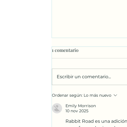
1 comentario
Escribir un comentario...
JESÚS LUZ DEL MUNDO.
Ordenar según:
Lo más nuevo
Película.
Emily Morrison
10 nov 2025
Rabbit Road es una adición