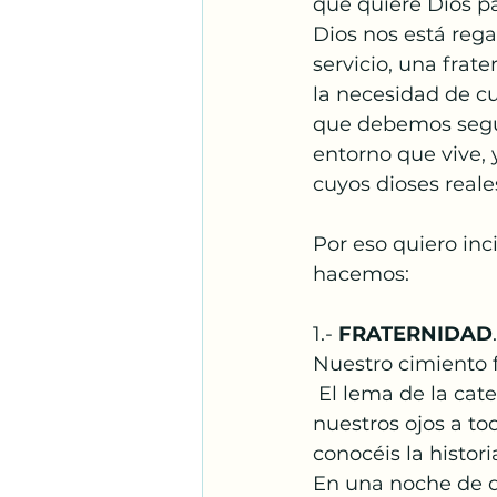
que quiere Dios pa
Santos Franciscanos
Dios nos está reg
servicio, una frat
la necesidad de c
Adoración
Espíritu S
que debemos segu
entorno que vive, 
cuyos dioses real
Por eso quiero inc
hacemos: 
1.- 
FRATERNIDAD
Nuestro cimiento f
 El lema de la catequesis de este curso va a ser GRACIAS POR EXISTIR, para abrir 
nuestros ojos a t
conocéis la histor
En una noche de du