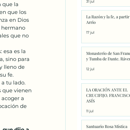
31 jul
significado único
 que la 
en que los 
La Razón y la fe, a partir
nza en Dios 
Arrio
l hermano 
17 jul
ales que no 
 esa es la 
Monasterio de San Fran
a, sino para 
y Tumba de Dante. Ráve
 lleno de 
12 jul
u fe. 
 tu lado.  
LA ORACIÓN ANTE EL
s que vienen 
CRUCIFIJO. FRANCISC
 acoger a 
ASÍS
ocación de 
11 jul
Santuario Rosa Mística
 que dijo a 