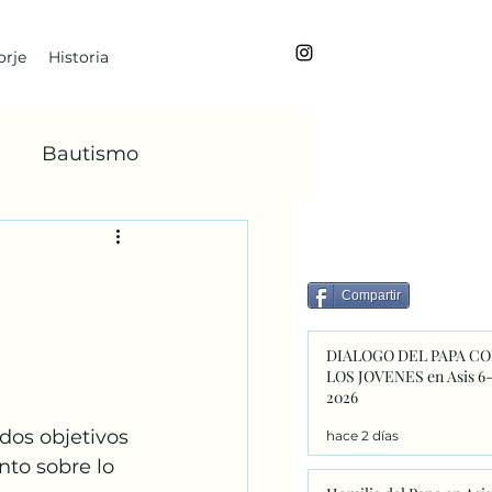
rje
Historia
Bautismo
BoanoiTe
Compartir
dviento
María
DIALOGO DEL PAPA C
LOS JOVENES en Asis 6
2026
Faba
dos objetivos 
hace 2 días
nto sobre lo 