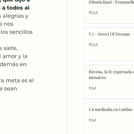
(Montichiari / Fontanell
 a todos al 
10 jul
alegrías y 
e nos 
los sencillos 
U2 - Street Of Dreams
10 jul
 siete, 
l amor y la 
s demás en 
Rávena, la fe expresada 
mosaicos
ra meta es el 
ue sean 
9 jul
Un mediodía en Gubbio
9 jul