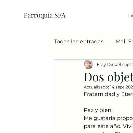
Parroquia SFA
In
Todas las entradas
Mail 
Fray Dino
9 sept
EcoParroquia
5+1
Dos objet
Actualizado:
14 sept 20
Sacramentos
Cáritas
Fraternidad y Eter
Paz y bien. 
Familia
Navidad
Me gustaría propon
para este año. Viv