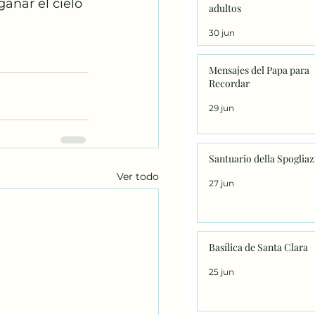
anar el cielo
adultos
30 jun
Mensajes del Papa para
Recordar
29 jun
Santuario della Spoglia
Ver todo
27 jun
Basílica de Santa Clara
25 jun