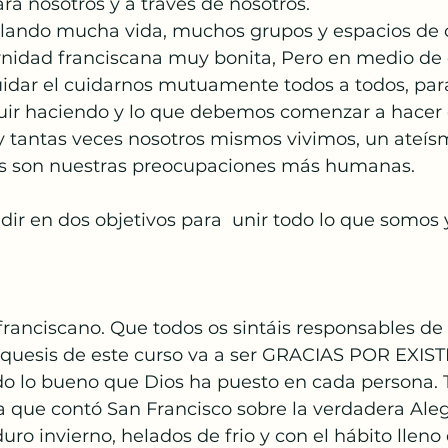
ra nosotros y a través de nosotros. 
Papa Francisco
Semana Santa
Pascua
alando mucha vida, muchos grupos y espacios de o
ernidad franciscana muy bonita, Pero en medio de 
uidar el cuidarnos mutuamente todos a todos, para
anto
ir haciendo y lo que debemos comenzar a hacer 
y tantas veces nosotros mismos vivimos, un ateísm
es son nuestras preocupaciones más humanas.  
idir en dos objetivos para  unir todo lo que somos 
. 
ranciscano. Que todos os sintáis responsables de 
odo lo bueno que Dios ha puesto en cada persona. 
ia que contó San Francisco sobre la verdadera Alegr
ro invierno, helados de frio y con el hábito lleno 