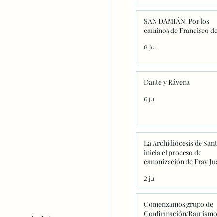
SAN DAMIÁN. Por los
caminos de Francisco de
8 jul
Dante y Rávena
6 jul
La Archidiócesis de San
inicia el proceso de
canonización de Fray Ju
Navarrete con la firma d
2 jul
primeros decretos en
Sanxenxo
Comenzamos grupo de
Confirmación/Bautismo