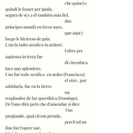
 					che quinci e 
quindi le fosser per guida.
segura de sí y a él también más fiel,
 					dos 
príncipes mandó en favor suyo,
 					que aquí y 
luego le hicieran de guía.
L'un fu tutto serafico in ardore;
 					l'altro per 
sapienza in terra fue
 					di cherubica 
luce uno splendore.
Uno fue todo seráfico  en ardor (Francisco);
 					el otro , por 
sabiduría, fue en la tierra
 					un 
resplandor de luz querúbica (Domingo).
De l'uno dirò però che d'amendue si dice
 					 l'un 
pregiando, qual ch'om prende,
 					perch'ad un 
fine fur l'opere sue.