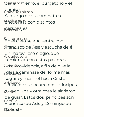
Cuaresma
por el  infierno, el purgatorio y el 
paraíso. 
Franciscanismo
A lo largo de su caminata se  
Medjugorje
encuentra con distintos 
personajes. 
BoanoiTe
Sacramentos
En el cielo se encuentra con  
Francisco de Asís y escucha de él 
Cáritas
un maravilloso elogio, que 
Arquitectura
comienza  con estas palabras: 
Jóvenes
    La Providencia, a fin de que la 
Iglesia caminase de  forma más 
BoaxenTe
segura y más fiel hacia Cristo 
Adviento
“envió en su socorro dos  príncipes, 
que en una y otra cosa le sirvieron 
María
de guía”. Estos dos  príncipes son 
Familia
Francisco de Asís y Domingo de 
Navidad
Guzmán. 