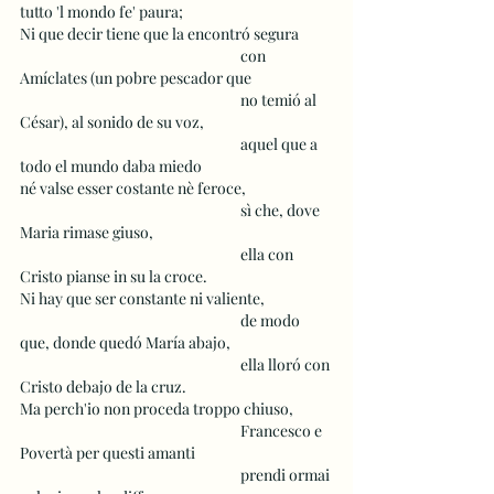
tutto 'l mondo fe' paura;
Ni que decir tiene que la encontró segura 
 					con 
Amíclates (un pobre pescador que 
 					no temió al 
César), al sonido de su voz,
 					aquel que a 
todo el mundo daba miedo
né valse esser costante nè feroce,
 					sì che, dove 
Maria rimase giuso,
 					ella con 
Cristo pianse in su la croce.
Ni hay que ser constante ni valiente,
 					de modo 
que, donde quedó María abajo,
 					ella lloró con 
Cristo debajo de la cruz.
Ma perch'io non proceda troppo chiuso, 
 					Francesco e 
Povertà per questi amanti
 					prendi ormai 