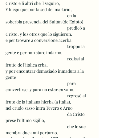
Cristo e li altri che 'l seguiro,
Y luego que por la sed del martirio,
 					en la 
soberbia presencia del Sultán (de Egipto)
 					predicó a 
Cristo, y los otros que lo siguieron,
e per trovare a conversione acerba 
 					troppo la 
gente e per non stare indarno, 
 					redissi al 
frutto de l'italica erba, 
y por encontrar demasiado inmadura a la 
gente
 					para 
convertirse, y para no estar en vano,
 					regresó al 
fruto de la italiana hierba (a Italia),
nel crudo sasso intra Tevero e Arno 
 					da Cristo 
prese l'ultimo sigillo,
 					che le sue 
membra due anni portarno. 