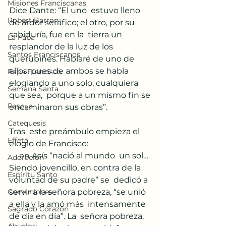
Misiones Franciscanas
Dice Dante: “El uno  estuvo lleno 
Robert Barron
de ardor seráfico; el otro, por su 
sabiduría, fue en la  tierra un 
La Faba
resplandor de la luz de los 
Santos Franciscanos
querubines. Hablaré de uno de  
ellos, pues de ambos se habla 
Papa Francisco
elogiando a uno solo, cualquiera 
Semana Santa
que sea,  porque a un mismo fin se 
Pascua
encaminaron sus obras”.
Catequesis
Tras  este preámbulo empieza el 
Effetá
elogio de Francisco: 
     en Asís “nació al mundo  un sol… 
Adoración
Siendo jovencillo, en contra de la 
Espíritu Santo
voluntad de su padre” se  dedicó a 
Comuniones
servir a la señora pobreza, “se unió 
a ella y la amó más  intensamente 
Sagrado Corazón
de día en día”. La  señora pobreza, 