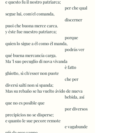
e questo fu il nostro patriarca;
 					per che qual 
segue lui, com'el comanda,
 					discerner 
puoi che buona merce carca. 
y éste fue nuestro patriarca;  
 					porque 
quien lo sigue a él como él manda,
 					podrás ver 
qué buena mercancía carga.
Ma 'l suo pecuglio di nova vivanda
 					è fatto 
ghiotto, sì ch'esser non puote
 					che per 
diversi salti non si spanda; 
Mas su rebaño se ha vuelto ávido de nueva 
 					bebida, así 
que no es posible que 
 					por diversos 
precipicios no se disperse; 
e quanto le sue pecore remote
 					e vagabunde 
più da esso vanno,