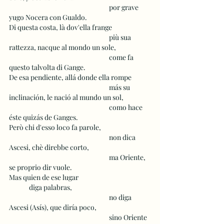
 					por grave 
yugo Nocera con Gualdo.
Di questa costa, là dov'ella frange
 					più sua 
rattezza, nacque al mondo un sole, 
 					come fa 
questo talvolta di Gange.
De esa pendiente, allá donde ella rompe
 					más su 
inclinación, le nació al mundo un sol,
 					como hace 
éste quizás de Ganges.
Però chi d'esso loco fa parole, 
 					non dica 
Ascesi, chè direbbe corto,
 					ma Oriente, 
se proprio dir vuole.
Mas quien de ese lugar  				
	diga palabras,
 					no diga 
Ascesi (Asís), que diría poco,
 					sino Oriente 