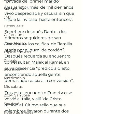
Abuelos
“privada del primer marido” 
(Jesucristo), más  de mil cien años 
Santa Clara
vivió despreciada y oscura, sin que 
JMJ
nadie la invitase  hasta entonces”. 
Catequesis
Se refiere después Dante a los 
Cafarnaúm
primeros seguidores de san 
Juan Jacobo
Francisco y los califica  de “familia 
atada por el humilde cordón”. 
Espíritu de Asís
Después recuerda su encuentro  
Colegio
con el sultán Malek al Kamel, en 
cuya presencia “predicó a Cristo,  
800 años
encontrando aquella gente 
Matrimonio
demasiado reacia a la conversión”. 
Mis cabras
Tras este  encuentro Francisco se 
2024, San José
volvió a Italia, y allí “de Cristo 
San José
recibió el  último sello que sus 
miembros llevaron durante dos 
Retiro de Emaús