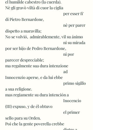
el humilde cabestro (la cuerda).
Nè gli gravò viltà di cuor la ciglia
 					per esser fi' 
di Pietro Bernardone,
 					nè per parer 
dispetto a maravilla; 
No se volvió,  admirablemente, vil su ánimo 
 					ni su mirada 
por ser hijo de Pedro Bernardone,
 					ni por 
parecer despreciable;
ma regalmente sua dura intenzione  
 					ad 
Innocenzio aperse, e da lui ebbe
 					primo sigillo 
a sua religione. 
mas regiamente su dura intención a
 					Inocencio 
(III) expuso, y de él obtuvo
 					el primer 
sello para su Orden.
Poi che la gente poverella crebbe 
 					dietro a 