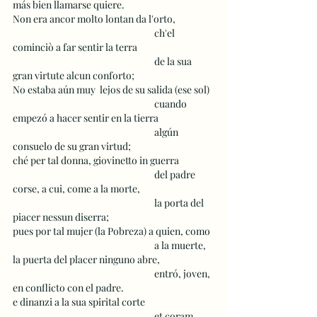
más bien llamarse quiere.
Non era ancor molto lontan da l'orto, 
 					ch'el 
cominciò a far sentir la terra
 					de la sua 
gran virtute alcun conforto;
No estaba aún muy  lejos de su salida (ese sol)
 					cuando 
empezó a hacer sentir en la tierra
 					algún 
consuelo de su gran virtud;
ché per tal donna, giovinetto in guerra
 					del padre 
corse, a cui, come a la morte,
 					la porta del 
piacer nessun diserra;
pues por tal mujer (la Pobreza) a quien, como 
 					a la muerte, 
la puerta del placer ninguno abre,
 					entró, joven, 
en conflicto con el padre.
e dinanzi a la sua spirital corte
 					et coram 