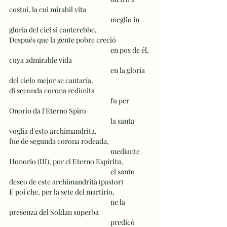
costui, la cui mirabil vita 
 					meglio in 
gloria del ciel si canterebbe, 
Después que la gente pobre creció
 					en pos de él, 
cuya admirable vida
 					en la gloria 
del cielo mejor se cantaría,
di seconda corona redimita
 					fu per 
Onorio da l'Eterno Spiro
 					la santa 
voglia d'esto archimandrita. 
fue de segunda corona rodeada, 
 					mediante 
Honorio (III), por el Eterno Espíritu,
 					el santo 
deseo de este archimandrita (pastor) 
E poi che, per la sete del martirio,
 					ne la 
presenza del Soldan superba
 					predicò 