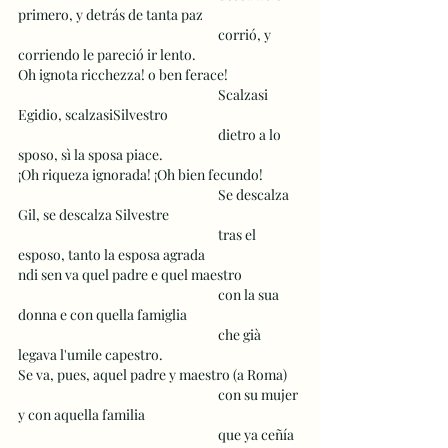
primero, y detrás de tanta paz
 					corrió, y 
corriendo le pareció ir lento.
Oh ignota ricchezza! o ben ferace! 
 					Scalzasi 
Egidio, scalzasiSilvestro
 					dietro a lo 
sposo, sì la sposa piace. 
¡Oh riqueza ignorada! ¡Oh bien fecundo!
 					Se descalza 
Gil, se descalza Silvestre
 					tras el 
esposo, tanto la esposa agrada
ndi sen va quel padre e quel maestro 
 					con la sua 
donna e con quella famiglia 
 					che già 
legava l'umile capestro. 
Se va, pues, aquel padre y maestro (a Roma)
 					con su mujer 
y con aquella familia
 					que ya ceñía 