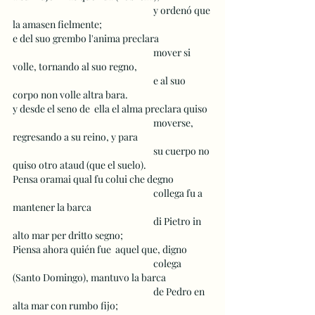
 					y ordenó que 
la amasen fielmente;
e del suo grembo l'anima preclara
 					mover si 
volle, tornando al suo regno,
 					e al suo 
corpo non volle altra bara. 
y desde el seno de  ella el alma preclara quiso  
 					moverse, 
regresando a su reino, y para  
 					su cuerpo no 
quiso otro ataud (que el suelo).
Pensa oramai qual fu colui che degno
 					collega fu a 
mantener la barca 
 					di Pietro in 
alto mar per dritto segno; 
Piensa ahora quién fue  aquel que, digno
 					colega 
(Santo Domingo), mantuvo la barca 
 					de Pedro en 
alta mar con rumbo fijo;