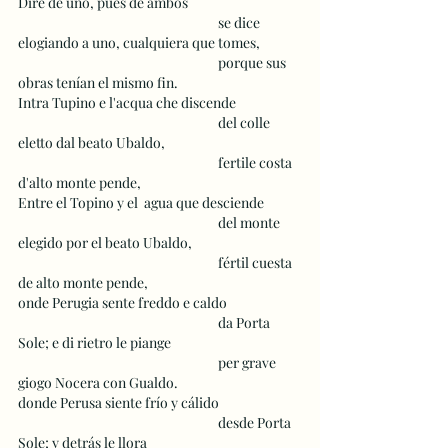
Diré de uno, pues de ambos 
 					se dice 
elogiando a uno, cualquiera que tomes,
 					porque sus 
obras tenían el mismo fin. 
Intra Tupino e l'acqua che discende
 					del colle 
eletto dal beato Ubaldo,
 					fertile costa 
d'alto monte pende,
Entre el Topino y el  agua que desciende
 					del monte 
elegido por el beato Ubaldo,
 					fértil cuesta 
de alto monte pende,
onde Perugia sente freddo e caldo 
 					da Porta 
Sole; e di rietro le piange
 					per grave 
giogo Nocera con Gualdo.
donde Perusa siente frío y cálido
 					desde Porta 
Sole; y detrás le llora