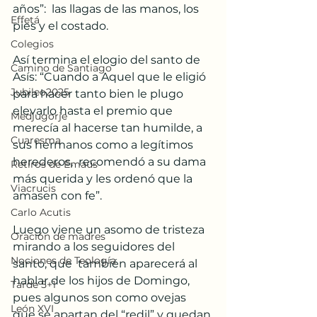
años”:  las llagas de las manos, los 
Effetá
pies y el costado.
Colegios
Así termina el elogio del santo de 
Camino de Santiago
Asís: “Cuando a Aquel que le eligió  
Jubileo2025
para hacer tanto bien le plugo 
elevarlo hasta el premio que 
Medjugorje
merecía al hacerse tan humilde, a 
Cuaresma
sus hermanos como a legítimos 
herederos,  recomendó a su dama 
Retiros de Emaús
más querida y les ordenó que la 
Viacrucis
amasen con fe”. 
Carlo Acutis
Luego viene un asomo de tristeza 
Oración de madres
mirando a los seguidores del 
Nociones de Teología
santo, que  también aparecerá al 
hablar de los hijos de Domingo, 
Tarde 5+1
pues algunos son como ovejas 
León XVI
que se apartan del “redil” y quedan 