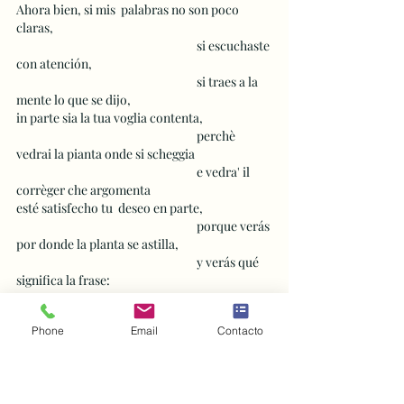
Ahora bien, si mis  palabras no son poco 
claras,
 					si escuchaste 
con atención,
 					si traes a la 
mente lo que se dijo,
in parte sia la tua voglia contenta,
 					perchè 
vedrai la pianta onde si scheggia  
 					e vedra' il 
corrèger che argomenta
esté satisfecho tu  deseo en parte,
 					porque verás 
por donde la planta se astilla,
 					y verás qué 
significa la frase:
"U' ben s'impingua, se non si vaneggia".
"Donde bien se  					
Phone
Email
Contacto
engorda, si no se envanece"
-------------