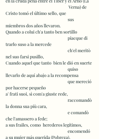
en la cruda peña entre el Tíber y el Arno (La 
 					 Verna) de 
Cristo tomó el último sello, que 
 					sus 
miembros dos años llevaron. 
Quando a colui ch'a tanto ben sortillo 
 					piacque di 
trarlo suso a la mercede 
 					ch'el meritò 
nel suo farsi pusillo, 
Cuando aquel que tanto  bien le dió en suerte
 					quiso 
llevarlo de aquí abajo a la recompensa
 					que mereció 
por hacerse pequeño
a' frati suoi, sì com'a giuste rede, 
 					raccomandò 
la donna sua più cara, 
 					e comandò 
che l'amassero a fede; 
a sus frailes, como  herederos legítimos,
 					encomendó 
a su mujer más querida (Pobreza),