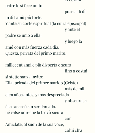
patre le si fece unito;
 					poscia di dì 
in dì l'amò più forte.
Y ante su corte espiritual (la curia episcopal)
 					y ante el 
padre se unió a ella;
 					y luego la 
amó con más fuerza cada día.
Questa, privata del primo marito,
millecent'anni e più disperta e scura
 					fino a costui 
si stette sanza invito;
Ella, privada del primer marido (Cristo) 
 					más de mil 
cien años antes, y más despreciada 
 					y obscura, a 
él se acercó sin ser llamada. 
né valse udir che la trovò sicura
 					con 
Amiclate, al suon de la sua voce,
 					colui ch'a 