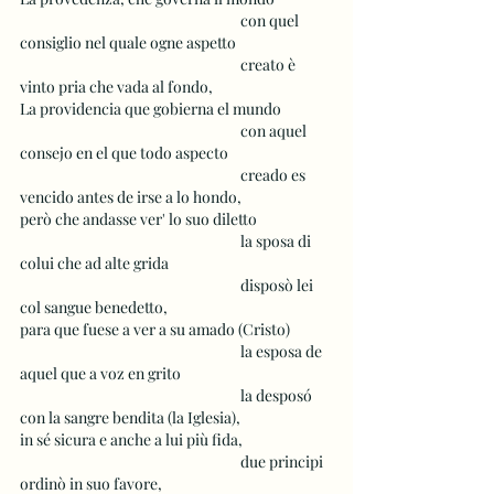
 					con quel 
consiglio nel quale ogne aspetto
 					creato è 
vinto pria che vada al fondo,
La providencia que gobierna el mundo
 					con aquel 
consejo en el que todo aspecto
 					creado es 
vencido antes de irse a lo hondo,
però che andasse ver' lo suo diletto
 					la sposa di 
colui che ad alte grida
 					disposò lei 
col sangue benedetto,
para que fuese a ver a su amado (Cristo)
 					la esposa de 
aquel que a voz en grito
 					la desposó 
con la sangre bendita (la Iglesia),
in sé sicura e anche a lui più fida,
 					due principi 
ordinò in suo favore, 