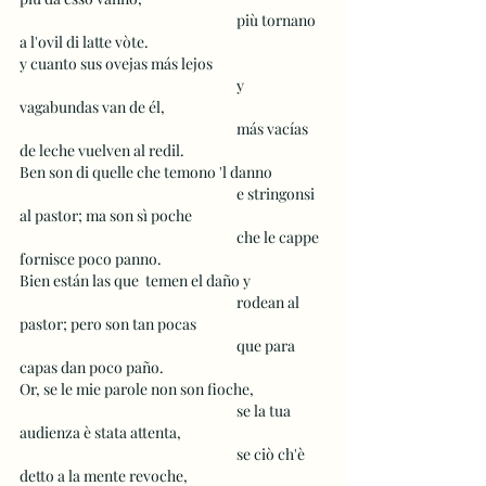
 					più tornano 
a l'ovil di latte vòte. 
y cuanto sus ovejas más lejos 
 					y 
vagabundas van de él, 
 					más vacías 
de leche vuelven al redil.
Ben son di quelle che temono 'l danno
 					e stringonsi 
al pastor; ma son sì poche
 					che le cappe 
fornisce poco panno.
Bien están las que  temen el daño y
 					rodean al 
pastor; pero son tan pocas
 					que para 
capas dan poco paño. 
Or, se le mie parole non son fioche,
 					se la tua 
audienza è stata attenta,
 					se ciò ch'è 
detto a la mente revoche,