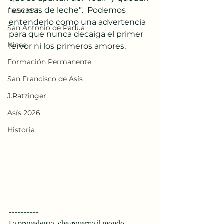
“escasas de leche”.  Podemos 
León XIV
entenderlo como una advertencia 
San Antonio de Padua
para que nunca decaiga el primer  
Nicea
fervor ni los primeros amores.
Formación Permanente
San Francisco de Asís
J.Ratzinger
Asís 2026
Historia
----------
La provedenza, che governa il mondo