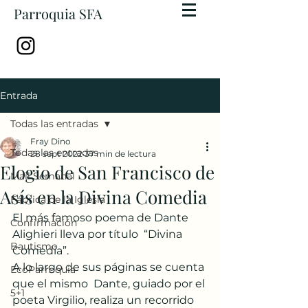
Parroquia SFA
Entrada
Todas las entradas
Fray Dino
Todas las entradas
28 sept 2022
37 min de lectura
Elogio de San Francisco de
Mail Semanal
Asís en la Divina Comedia
Fábrica de la Iglesia
El más famoso poema de Dante 
Confirmación
Alighieri lleva por título  “Divina 
Bautismo
Comedia”. 
A lo largo de sus páginas se cuenta 
EcoParroquia
que el mismo  Dante, guiado por el 
5+1
poeta Virgilio, realiza un recorrido 