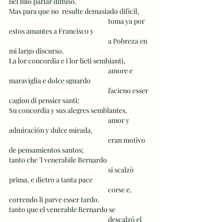
nel mio parlar diffuso. 
Mas para que no  resulte demasiado difícil,
 					toma ya por 
estos amantes a Francisco y 
 					a Pobreza en 
mi largo discurso.
La lor concordia e i lor lieti sembianti,
 					amore e 
maraviglia e dolce sguardo
 					facieno esser 
cagion di pensier santi; 
Su concordia y sus alegres semblantes,
 					amor y 
admiración y dulce mirada,
 					eran motivo 
de pensamientos santos;
tanto che 'l venerabile Bernardo
 					si scalzò 
prima, e dietro a tanta pace
 					corse e, 
correndo li parve esser tardo. 
tanto que el venerable Bernardo se
 					descalzó el 