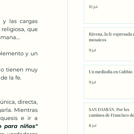
10 jul
eligiosa, que 
Rávena, la fe expresada 
mana... 
mosaicos
9 jul
lemento y un 
lo tienen muy 
Un mediodía en Gubbio
de la fe. 
9 jul
ica, directa, 
SAN DAMIÁN. Por los
arla. Mientras 
caminos de Francisco de
uesis e ir a  
o para niños"
8 jul