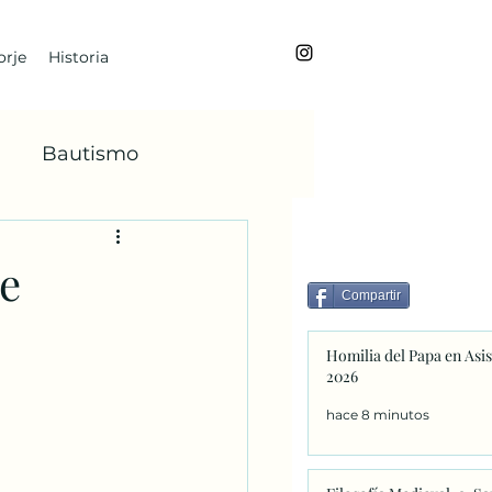
rje
Historia
Bautismo
BoanoiTe
te
Compartir
dviento
María
Homilia del Papa en Asis
2026
Faba
hace 8 minutos