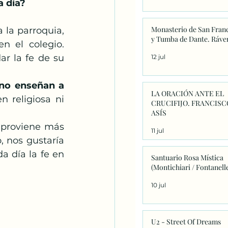
a día?
Monasterio de San Fran
la parroquia, 
y Tumba de Dante. Ráve
 el colegio. 
r la fe de su 
12 jul
no enseñan a 
LA ORACIÓN ANTE EL
 religiosa ni 
CRUCIFIJO. FRANCISC
ASÍS
proviene más 
11 jul
 nos gustaría 
 día la fe en 
Santuario Rosa Mística
(Montichiari / Fontanell
10 jul
U2 - Street Of Dreams