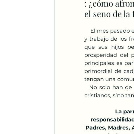
: ¿cómo afron
Santos Franciscanos
el seno de la 
Adoración
Espíritu S
    El mes pasado estuve junto a dos jóvenes de la parroquia, compartiendo la vida 
y trabajo de los f
que sus hijos pe
prosperidad del p
principales es pa
primordial de cad
tengan una comuni
  No solo han de cuidar la fe de la hostilidad de quienes han perseguido a los 
cristianos, sino 
      La p
responsabilidad
Padres, Madres, A