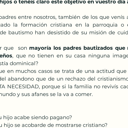
hijos o tenéis claro este objetivo en vuestro día 
dres entre nosotros, también de los que venís a 
do la formación cristiana en la parroquia o en
e bautismo han desistido de su misión de cuida
r que  son 
mayoría los padres bautizados que 
ueños
, que no tienen en su casa ninguna imagen
stía dominical? 
 en muchos casos se trata de una actitud que 
 del abandono que de un rechazo del cristianismo,
ECESIDAD, porque si la familia no revivís cada
mundo y sus afanes se la va a comer. 
tu hijo acabe siendo pagano?
u hijo se acobarde de mostrarse cristiano?