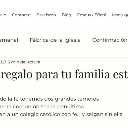
icio
Contacto
Bautismo
Blog
Emaús / Effetá
Medjugo
Semanal
Fábrica de la Iglesia
Confirmación
2023
3 min de lectura
Cuaresma
Franciscanismo
Medjugorje
 regalo para tu familia es
Arquitectura
Jóvenes
BoaxenTe
A
 de la fe tenemos dos grandes temores :
 Que la Primera comunión sea la penúltima.
Misiones Franciscanas
Robert Barron
La 
  Que lleguen a un colegio católico con fe... y salgan sin ella