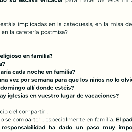
do su escasa eficacia
 para hacer de esos niño
estáis implicadas en la catequesis, en la misa de
y en la cafetería postmisa? 
religioso en familia?
a?
aría cada noche en familia?
una vez por semana para que los niños no lo olv
 domingo allí donde estéis?
y iglesias en vuestro lugar de vacaciones?
cio del compartir .
o se comparte"... especialmente en familia. 
El pad
 responsabilidad ha dado un paso muy impo