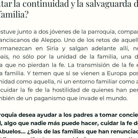
tar la continuidad y la salvaguarda de
Papa Francisco
Semana Santa
Pascua
familia?
anto
ranciscanos de Aleppo. Uno de los retos de aquella
rmanezcan en Siria y salgan adelante allí, no
aís, no sólo por la unidad de la familia, una d
ra que no pierdan la fe. La transmisión de la fe 
a familia. Y temen que si se vienen a Europa po
dad como aquella, ni un entorno familiar como a
también de un paganismo que invade el mundo.
arroquia desea ayudar a los padres a tomar concie
, algo que nadie más puede hacer, cuidar la fe de
buelos... ¿Sois de las familias que han renunciad