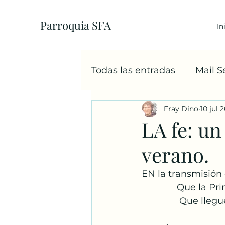
Parroquia SFA
In
Todas las entradas
Mail 
Fray Dino
10 jul 
EcoParroquia
5+1
LA fe: un
verano.
Sacramentos
Cáritas
EN la transmisión
             
Familia
Navidad
             