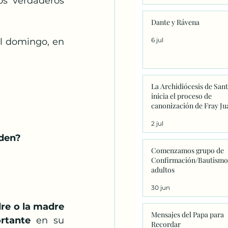
s verdaderos 
Dante y Rávena
6 jul
l domingo, en 
La Archidiócesis de San
inicia el proceso de
canonización de Fray Ju
Navarrete con la firma d
2 jul
primeros decretos en
Sanxenxo
iden?
Comenzamos grupo de
Confirmación/Bautismo
adultos
30 jun
re o la madre 
Mensajes del Papa para
rtante
 en su 
Recordar