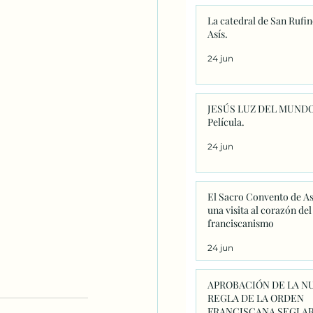
La catedral de San Rufin
Asís.
24 jun
JESÚS LUZ DEL MUNDO
Película.
24 jun
El Sacro Convento de As
una visita al corazón del
franciscanismo
24 jun
APROBACIÓN DE LA N
REGLA DE LA ORDEN
FRANCISCANA SEGLAR