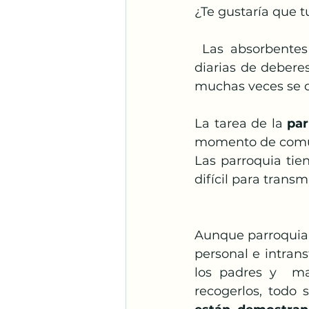
¿Te gustaría que t
 Las absorbentes jornadas laborales, actividades  extraescolares y las cargas 
diarias de deberes
muchas veces se de
La tarea de la 
par
momento de comun
Las parroquia tien
difícil para transm
Aunque parroquia y
personal e intrans
los padres y  mad
recogerlos, todo s