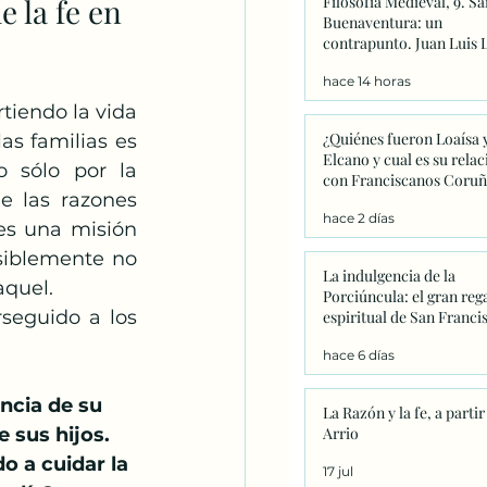
 la fe en 
Filosofía Medieval, 9. Sa
Catequesis
Effetá
Buenaventura: un
contrapunto. Juan Luis 
hace 14 horas
¿Quiénes fueron Loaísa 
s familias es 
Elcano y cual es su relac
 sólo por la 
con Franciscanos Coruñ
e las razones 
hace 2 días
es una misión 
siblemente no 
La indulgencia de la
quel. 
Porciúncula: el gran reg
espiritual de San Franci
que este año adquiere u
hace 6 días
significado único
ncia de su 
La Razón y la fe, a partir
 sus hijos. 
Arrio
o a cuidar la 
17 jul