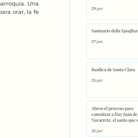
arroquia. Una 
29 jun
a orar, la fe 
Santuario della Spoglia
27 jun
Basílica de Santa Clara
25 jun
Abren el proceso para
canonizar a fray Juan de
Navarrete, el santo que 
venera en Nantes desde 
25 jun